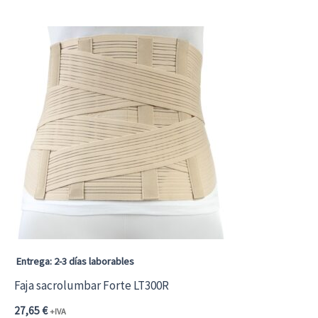
tiene
múltiples
variantes.
Las
opciones
se
pueden
elegir
en
la
página
Entrega: 2-3 días laborables
de
Faja sacrolumbar Forte LT300R
producto
27,65
€
+IVA