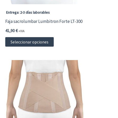
la
página
Entrega: 2-3 días laborables
de
Faja sacrolumbar Lumbitron Forte LT-300
producto
41,90
€
+IVA
Este
Seleccionar opciones
producto
tiene
múltiples
variantes.
Las
opciones
se
pueden