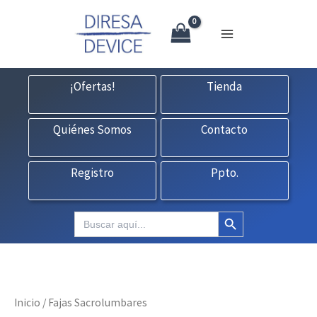
X
Ir
CONTACTO:
consultas@fedbuy.es
|
Formulario
| Tlf.
925120845
al
contenido
¡Ofertas!
Tienda
Quiénes Somos
Contacto
Registro
Ppto.
Botón de búsqueda
Buscar:
Inicio
/ Fajas Sacrolumbares