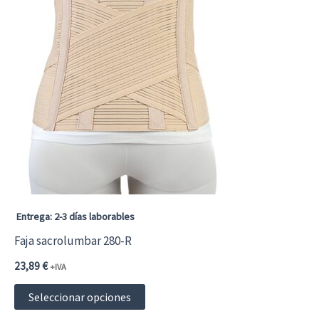
Entrega: 2-3 días laborables
Faja sacrolumbar 280-R
23,89
€
+IVA
Este
Seleccionar opciones
producto