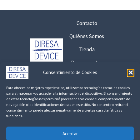
opciones
se
Contacto
pueden
Quiénes Somos
elegir
Tienda
en
Presupuestos
la
Consentimiento de Cookies
página
Contacto:
de
Para ofrecer las mejores experiencias, utilizamos tecnologías como las cookies
925 120 845 /
692 056 409
para almacenar y/o acceder a la información del dispositivo. El consentimiento
producto
de estas tecnologías nos permitirá procesar datos como el comportamiento de
consultas@fedbuy.es
navegación o las identificaciones únicas en este sitio. No consentir o retirar el
consentimiento, puede afectar negativamente a ciertas características y
funciones.
Politica de Privacidad
Aviso Legal
Devoluciones y Reembolsos
Aceptar
Linkedin