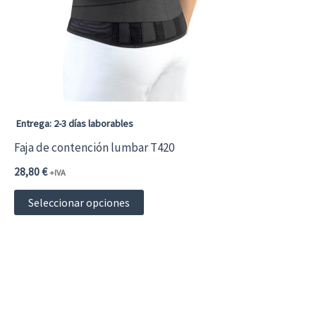
se
pueden
elegir
en
la
página
Entrega: 2-3 días laborables
de
Faja de contención lumbar T420
producto
28,80
€
+IVA
Este
Seleccionar opciones
producto
tiene
múltiples
variantes.
Las