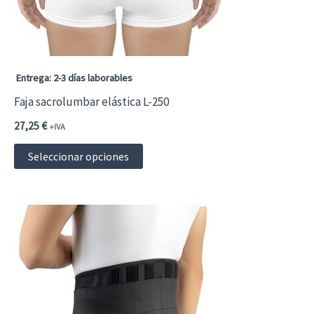
elegir
en
la
página
Entrega: 2-3 días laborables
de
Faja sacrolumbar elástica L-250
producto
27,25
€
+IVA
Este
Seleccionar opciones
producto
tiene
múltiples
variantes.
Las
opciones