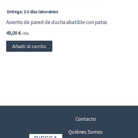
la
página
Entrega: 2-3 días laborables
de
Asiento de pared de ducha abatible con patas
producto
49,00
€
+IVA
Añadir al carrito
Contacto
Quiénes Somos