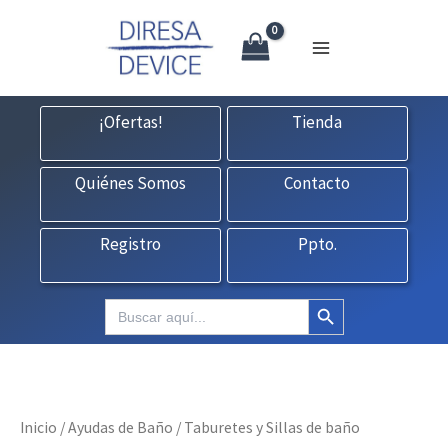
X
Ir
CONTACTO:
consultas@fedbuy.es
|
Formulario
| Tlf.
925120845
al
contenido
¡Ofertas!
Tienda
Quiénes Somos
Contacto
Registro
Ppto.
Botón de búsqueda
Buscar:
Inicio
/
Ayudas de Baño
/ Taburetes y Sillas de baño