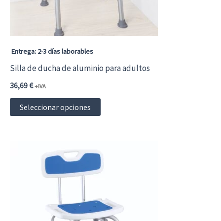
Entrega: 2-3 días laborables
Silla de ducha de aluminio para adultos
36,69
€
+IVA
Este
Seleccionar opciones
producto
tiene
múltiples
variantes.
Las
opciones
se