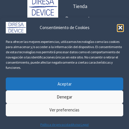
Tienda
Presupuestos
Consentimiento de Cookies
Contacto:
Para ofrecer las mejores experiencias, utilizamos tecnologías como las cookies
925 120 845 /
692 056 409
para almacenar y/o acceder a la información del dispositivo. El consentimiento
de estas tecnologías nos permitirá procesar datos como el comportamiento de
consultas@fedbuy.es
navegación o las identificaciones únicas en este sitio. No consentir o retirar el
consentimiento, puede afectar negativamente a ciertas características y
funciones.
Politica de Privacidad
Aviso Legal
Devoluciones y Reembolsos
Aceptar
Linkedin
Denegar
Ver preferencias
Todos los derechos ©
2026 Diresa Device
Política de privacidad
Aviso Legal