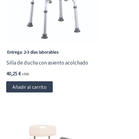
pueden
elegir
en
la
página
Entrega: 2-3 días laborables
de
Silla de ducha con asiento acolchado
producto
40,25
€
+IVA
Añadir al carrito