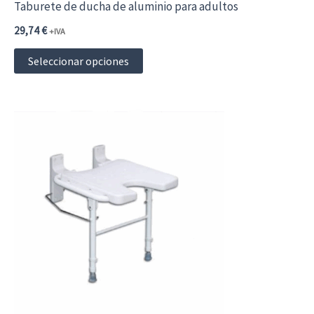
Taburete de ducha de aluminio para adultos
29,74
€
+IVA
Este
Seleccionar opciones
producto
tiene
múltiples
variantes.
Las
opciones
se
pueden
elegir
en