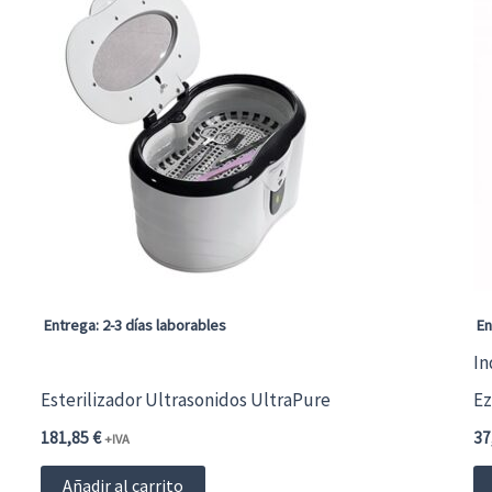
ti
mú
va
La
op
se
p
el
en
Entrega: 2-3 días laborables
En
la
In
pá
Esterilizador Ultrasonidos UltraPure
Ez
d
181,85
€
37
+IVA
pr
Añadir al carrito