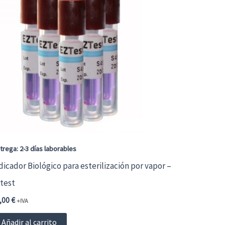
ene
ltiples
riantes.
s
ciones
ueden
egir
trega: 2-3 días laborables
dicador Biológico para esterilización por vapor –
gina
test
e
,00
€
+IVA
oducto
Añadir al carrito