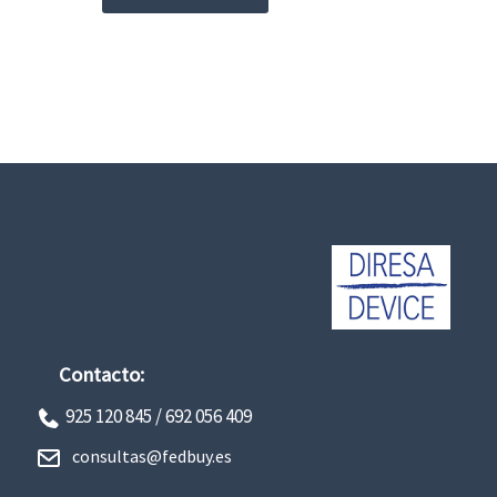
Contacto:
925 120 845 /
692 056 409
consultas@fedbuy.es