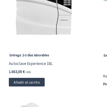
Entrega: 2-3 días laborables
En
Autoclave Experience 18L
1.663,00
€
+IVA
Au
Añadir al carrito
Pr
Es
pr