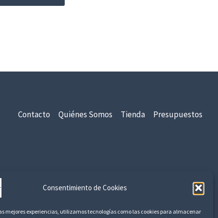
Contacto
Quiénes Somos
Tienda
Presupuestos
idad
Aviso Legal
Devoluciones y Reembolsos
Consentimiento de Cookies
las mejores experiencias, utilizamos tecnologías como las cookies para almacenar