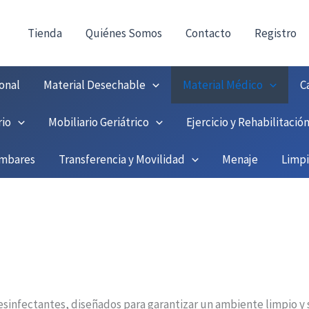
!
Tienda
Quiénes Somos
Contacto
Registro
onal
Material Desechable
Material Médico
C
rio
Mobiliario Geriátrico
Ejercicio y Rehabilitació
umbares
Transferencia y Movilidad
Menaje
Limp
esinfectantes, diseñados para garantizar un ambiente limpio y 