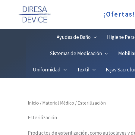
Ir
¡Ofertas
al
contenido
Ayudas de Baño
Higiene Pers
Sistemas de Medicación
Mobilia
Uniformidad
Textil
Fajas Sacrol
Inicio
/
Material Médico
/ Esterilización
Esterilización
Productos de esterilización, como autoclaves y d