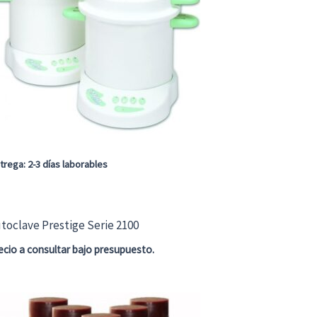
trega: 2-3 días laborables
toclave Prestige Serie 2100
ecio a consultar bajo presupuesto.
te
oducto