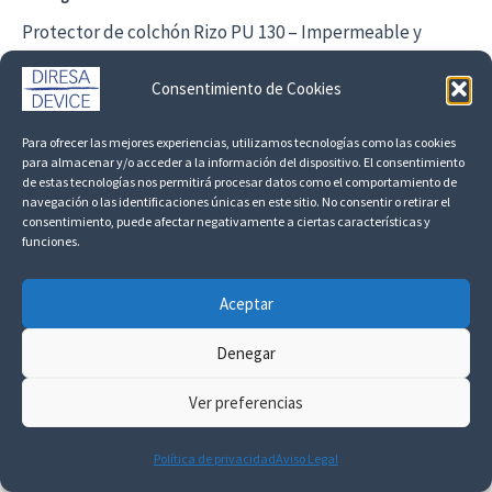
Protector de colchón Rizo PU 130 – Impermeable y
absorbente
Consentimiento de Cookies
5,35
€
+IVA
Para ofrecer las mejores experiencias, utilizamos tecnologías como las cookies
Añadir al carrito
para almacenar y/o acceder a la información del dispositivo. El consentimiento
de estas tecnologías nos permitirá procesar datos como el comportamiento de
navegación o las identificaciones únicas en este sitio. No consentir o retirar el
consentimiento, puede afectar negativamente a ciertas características y
funciones.
Aceptar
Denegar
Ver preferencias
Política de privacidad
Aviso Legal