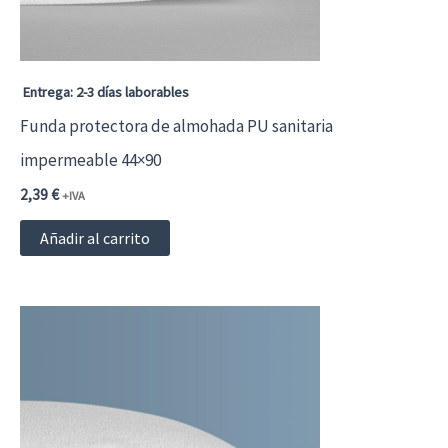
en
la
página
Entrega: 2-3 días laborables
de
Funda protectora de almohada PU sanitaria
producto
impermeable 44×90
2,39
€
+IVA
Añadir al carrito