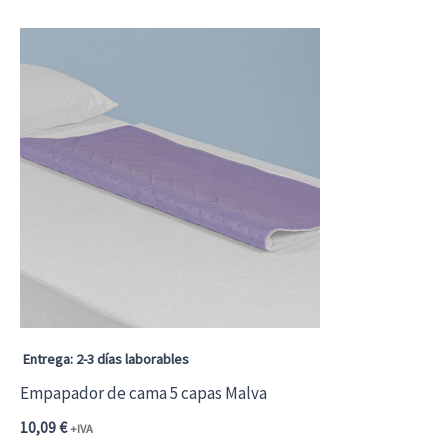
hasta
tiene
7,90 €9,56 €
múltiples
variantes.
Las
opciones
se
pueden
elegir
en
la
página
Entrega: 2-3 días laborables
de
Empapador de cama 5 capas Malva
producto
10,09
€
+IVA