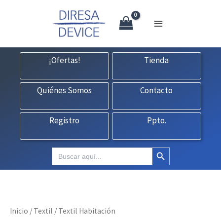
X
Ir
CONTACTO:
consultas@fedbuy.es
|
Formulario
| Tlf.
925120845
al
contenido
¡Ofertas!
Tienda
Quiénes Somos
Contacto
Registro
Ppto.
Botón de búsqueda
Buscar:
Inicio
/
Textil
/ Textil Habitación