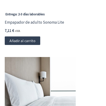
la
página
Entrega: 2-3 días laborables
de
Empapador de adulto Sonoma Lite
producto
7,11
€
+IVA
Añadir al carrito