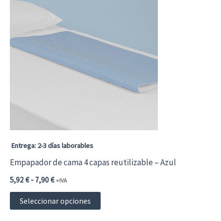
Entrega: 2-3 días laborables
Empapador de cama 4 capas reutilizable – Azul
Rango
5,92
€
-
7,90
€
+IVA
de
Este
precios:
Seleccionar opciones
desde
producto
5,92 €7,16 €