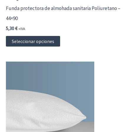
Funda protectora de almohada sanitaria Poliuretano –
44×90
5,30
€
+IVA
Este
Seleccionar opciones
producto
tiene
múltiples
variantes.
Las
opciones
se
pueden
elegir