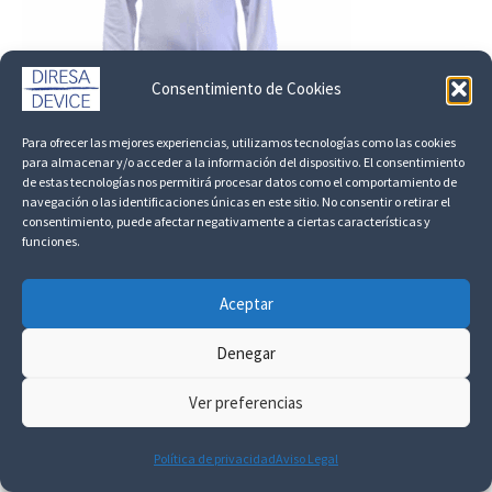
variantes.
Las
Consentimiento de Cookies
opciones
se
Para ofrecer las mejores experiencias, utilizamos tecnologías como las cookies
para almacenar y/o acceder a la información del dispositivo. El consentimiento
pueden
de estas tecnologías nos permitirá procesar datos como el comportamiento de
elegir
navegación o las identificaciones únicas en este sitio. No consentir o retirar el
consentimiento, puede afectar negativamente a ciertas características y
en
funciones.
la
Aceptar
página
Entrega: 2-3 días laborables
de
Denegar
Pijama largo para demencia
producto
Rango
20,63
€
-
28,38
€
+IVA
Ver preferencias
de
Este
precios:
Seleccionar opciones
desde
Política de privacidad
Aviso Legal
producto
20,63 €24,96 €