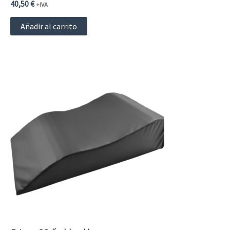
producto
40,50
€
+IVA
Añadir al carrito