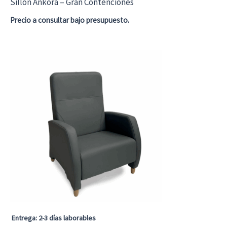
de
Sillón Ankora – Gran Contenciones
producto
Precio a consultar bajo presupuesto.
Entrega: 2-3 días laborables