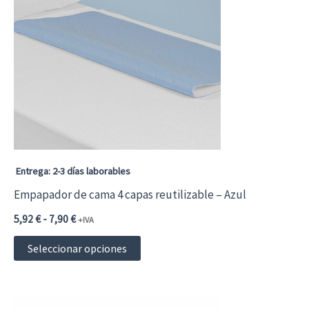
Entrega: 2-3 días laborables
Empapador de cama 4 capas reutilizable – Azul
Rango
5,92
€
-
7,90
€
+IVA
de
Este
precios:
Seleccionar opciones
desde
producto
5,92 €7,16 €
hasta
tiene
7,90 €9,56 €