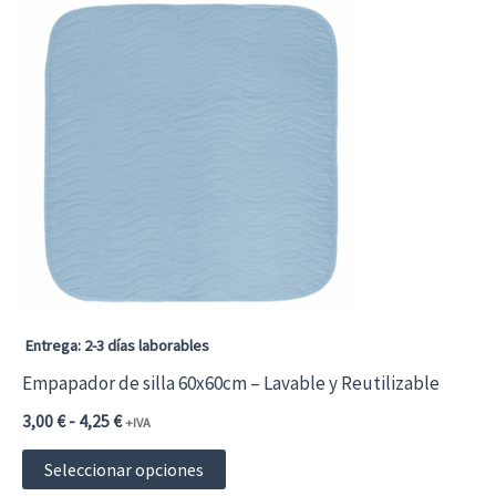
múltiples
variantes.
Las
opciones
se
pueden
elegir
en
la
página
Entrega: 2-3 días laborables
de
Empapador de silla 60x60cm – Lavable y Reutilizable
producto
Rango
3,00
€
-
4,25
€
+IVA
de
Este
precios:
Seleccionar opciones
desde