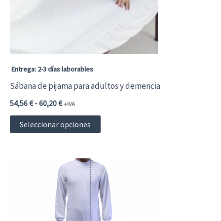
Entrega: 2-3 días laborables
Sábana de pijama para adultos y demencia
Rango
54,56
€
-
60,20
€
+IVA
de
Este
precios:
Seleccionar opciones
desde
producto
54,56 €66,02 €
hasta
tiene
60,20 €72,84 €
múltiples
variantes.
Las
opciones