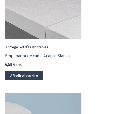
se
pueden
elegir
en
la
página
Entrega: 2-3 días laborables
de
Empapador de cama 4 capas Blanco
producto
6,59
€
+IVA
Añadir al carrito