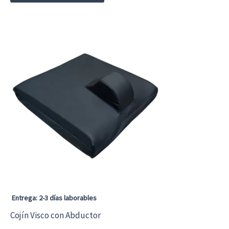
producto
tiene
múltiples
variantes.
Las
opciones
se
pueden
elegir
en
la
página
Entrega: 2-3 días laborables
de
Cojín Visco con Abductor