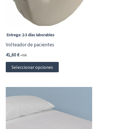
Entrega: 2-3 días laborables
Volteador de pacientes
41,60
€
+IVA
Este
Seleccionar opciones
producto
tiene
múltiples
variantes.
Las
opciones