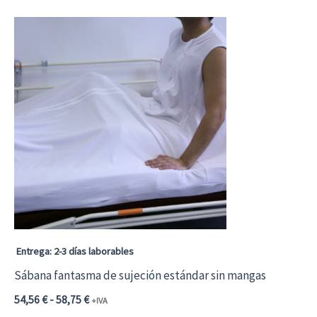
hasta
tiene
61,25 €74,11 €
múltiples
variantes.
Las
opciones
se
pueden
elegir
en
la
página
Entrega: 2-3 días laborables
de
Sábana fantasma de sujeción estándar sin mangas
producto
Rango
54,56
€
-
58,75
€
+IVA
de