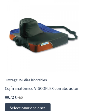
Entrega: 2-3 días laborables
Cojín anatómico VISCOFLEX con abductor
88,72
€
+IVA
Este
Seleccionar opciones