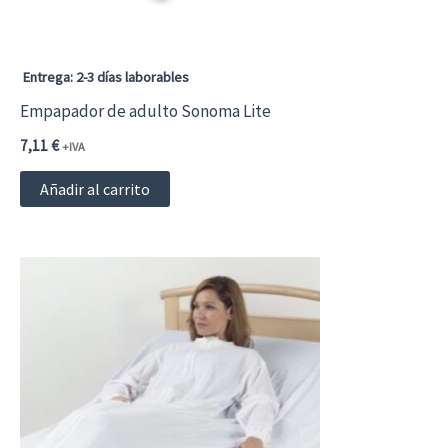
en
la
página
Entrega: 2-3 días laborables
de
Empapador de adulto Sonoma Lite
producto
7,11
€
+IVA
Añadir al carrito