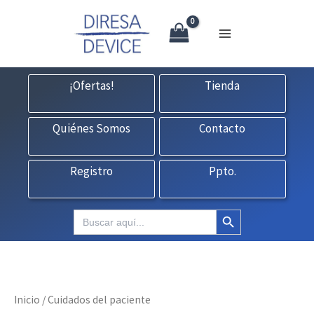
X
Ir
CONTACTO:
consultas@fedbuy.es
|
Formulario
| Tlf.
925120845
al
contenido
¡Ofertas!
Tienda
Quiénes Somos
Contacto
Registro
Ppto.
Botón de búsqueda
Buscar:
Inicio
/ Cuidados del paciente