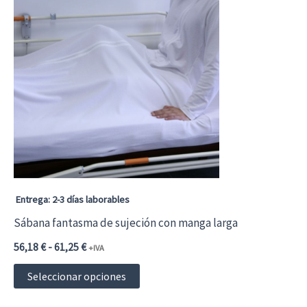
Entrega: 2-3 días laborables
Sábana fantasma de sujeción con manga larga
Rango
56,18
€
-
61,25
€
+IVA
de
Este
precios:
Seleccionar opciones
desde
producto
56,18 €67,98 €