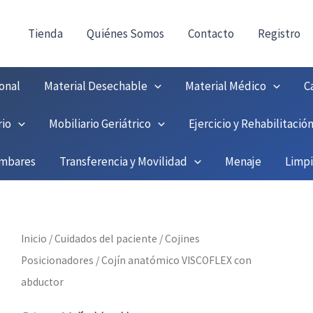
consultas@fedbuy.es
|
Formulario
| Tlf.
9251208
ONTACTO:
!
Tienda
Quiénes Somos
Contacto
Registro
onal
Material Desechable
Material Médico
C
rio
Mobiliario Geriátrico
Ejercicio y Rehabilitació
umbares
Transferencia y Movilidad
Menaje
Limp
Inicio
/
Cuidados del paciente
/
Cojines
Posicionadores
/ Cojín anatómico VISCOFLEX con
abductor