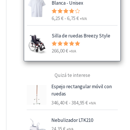
Blanca - Unisex
R
6,25
€
-
6,75
€
Valorado
+IVA
con
4.00
a
de 5
n
Silla de ruedas Breezy Style
g
o
266,00
€
Valorado
+IVA
d
con
5.00
e
de 5
p
Quizá te interese
r
e
Espejo rectangular móvil con
c
ruedas
i
R
346,40
€
-
384,95
€
+IVA
o
a
s
n
:
Nebulizador LTK210
g
d
24,35
€
+IVA