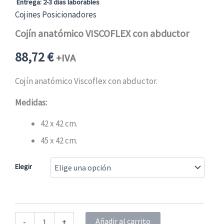
Entrega: 2-3 días laborables
Cojines Posicionadores
Cojín anatómico VISCOFLEX con abductor
88,72
€
+IVA
Cojín anatómico Viscoflex con abductor.
Medidas:
42 x 42 cm.
45 x 42 cm.
Elegir
Cojín
Añadir al carrito
-
+