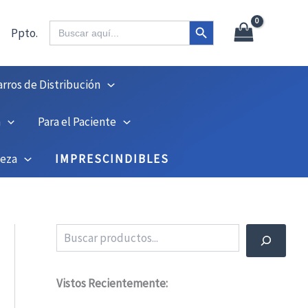
X
45
Botón de búsqueda
Buscar:
Ppto.
arros de Distribución
n
Para el Paciente
ieza
IMPRESCINDIBLES
Buscar
Vistos Recientemente: