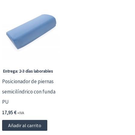
Entrega: 2-3 días laborables
Posicionador de piernas
semicilíndrico con funda
PU
17,95
€
+IVA
Añadir al carrito