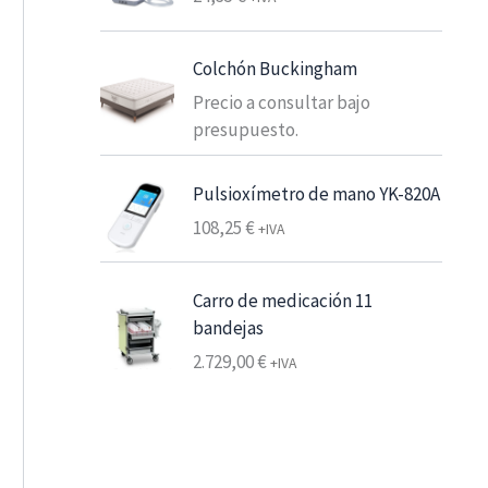
o
e
d
s
e
Colchón Buckingham
d
p
e
Precio a consultar bajo
r
6
presupuesto.
e
,
c
2
Pulsioxímetro de mano YK-820A
i
5
o
108,25
€
+IVA
s
€
:
7
Carro de medicación 11
d
,
bandejas
e
5
s
2.729,00
€
+IVA
6
d
e
€
3
h
4
a