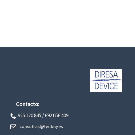
Contacto:
925 120 845 /
692 056 409
consultas@fedbuy.es