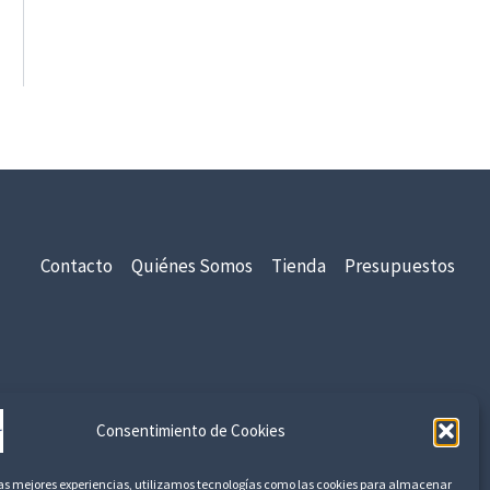
Contacto
Quiénes Somos
Tienda
Presupuestos
idad
Aviso Legal
Devoluciones y Reembolsos
Consentimiento de Cookies
las mejores experiencias, utilizamos tecnologías como las cookies para almacenar