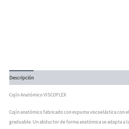
Descripción
Información adicional
Valoraciones (0)
Cojín Anatómico VISCOFLEX
Cojín anatómico fabricado con espuma viscoelástica con 
graduable. Un abductor de forma anatómica se adapta a la