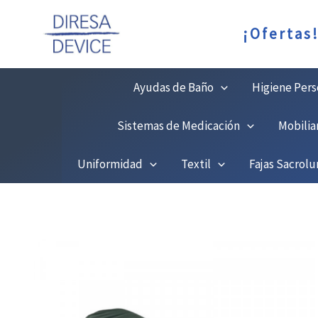
Ir
C
¡Ofertas
al
contenido
Ayudas de Baño
Higiene Pers
Sistemas de Medicación
Mobilia
Uniformidad
Textil
Fajas Sacrol