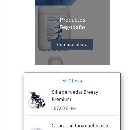
Productos
Begobaño
Comprar ahora
En Oferta
Silla de ruedas Breezy
Premium
187,00
€
+IVA
Casaca sanitaria cuello pico