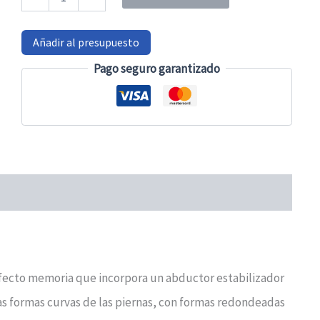
anatómico
VISCOFLEX
con
Añadir al presupuesto
abductor
cantidad
Pago seguro garantizado
efecto memoria que incorpora un abductor estabilizador
s formas curvas de las piernas, con formas redondeadas