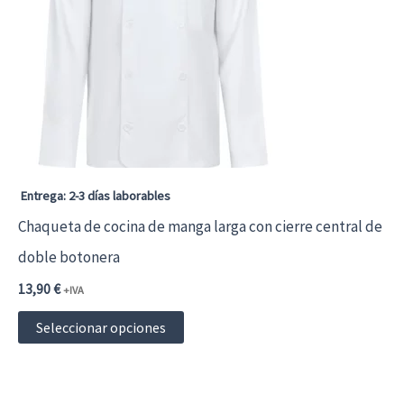
opciones
se
pueden
elegir
en
la
página
Entrega: 2-3 días laborables
de
Chaqueta de cocina de manga larga con cierre central de
producto
doble botonera
13,90
€
+IVA
Este
Seleccionar opciones
producto
tiene