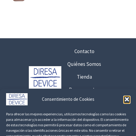
d
h
e
a
p
s
r
t
e
a
c
6
i
,
Contacto
o
7
Quiénes Somos
s
5
:
Tienda
d
€
e
8
Presupuestos
s
,
Consentimiento de Cookies
d
1
Contacto:
e
7
Para ofrecer las mejores experiencias, utilizamos tecnologías como las cookies
1
925 120 845 /
692 056 409
para almacenar y/o acceder a la información del dispositivo. El consentimiento
8
€
de estas tecnologías nos permitirá procesar datos como el comportamiento de
consultas@fedbuy.es
navegación o las identificaciones únicas en este sitio. No consentir o retirar el
5
consentimiento, puede afectar negativamente a ciertas características y