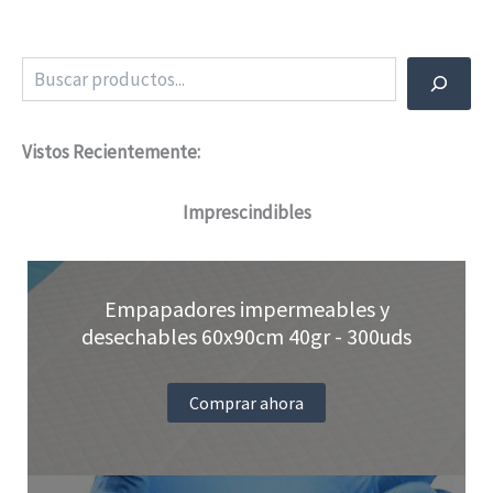
múltiples
variantes.
Buscar
Las
opciones
Vistos Recientemente:
se
pueden
Imprescindibles
elegir
en
Empapadores impermeables y
la
desechables 60x90cm 40gr - 300uds
página
de
Comprar ahora
producto