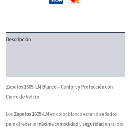
de
velcro
cantidad
Descripción
Información adicional
Valoraciones (0)
Zapatos 1805-LM Blanco – Confort y Protección con
Cierre de Velcro
Los
Zapatos 1805-LM
en color blanco están diseñados
para ofrecer la
máxima comodidad
y
seguridad
en tu día