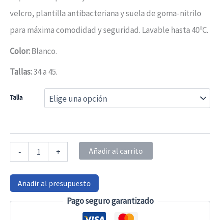
velcro, plantilla antibacteriana y suela de goma-nitrilo
para máxima comodidad y seguridad. Lavable hasta 40ºC.
Color:
Blanco.
Tallas:
34 a 45.
Talla
Zapatos
Añadir al carrito
-
+
sanitarios
1805-
LM
Añadir al presupuesto
transpirables
y
Pago seguro garantizado
con
cierre