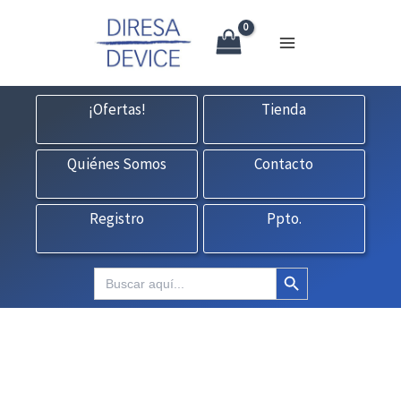
X
Ir
CONTACTO:
consultas@fedbuy.es
|
Formulario
| Tlf.
925120845
al
contenido
¡Ofertas!
Tienda
Quiénes Somos
Contacto
Registro
Ppto.
Botón de búsqueda
Buscar: