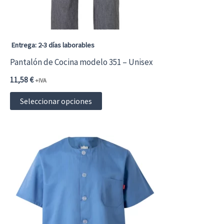
Entrega: 2-3 días laborables
Pantalón de Cocina modelo 351 – Unisex
11,58
€
+IVA
Este
Seleccionar opciones
producto
tiene
múltiples
variantes.
Las
opciones
se