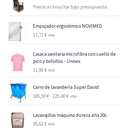
:
Precio a consultar bajo presupuesto.
d
e
s
Empujador ergonómico NOVIMED
d
17,72
€
+IVA
e
6
,
Casaca sanitaria microfibra con cuello de
2
pico y bolsillos - Unisex
5
11,95
€
+IVA
€
Carro de lavandería Super David
7
R
,
185,50
€
-
225,00
€
+IVA
a
5
n
6
Lavavajillas máquina dureza alta 20L
g
38,62
€
o
€
+IVA