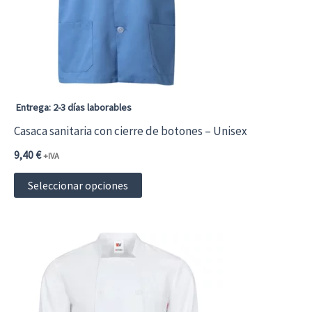
pueden
elegir
en
la
página
Entrega: 2-3 días laborables
de
Casaca sanitaria con cierre de botones – Unisex
producto
9,40
€
+IVA
Este
Seleccionar opciones
producto
tiene
múltiples
variantes.
Las