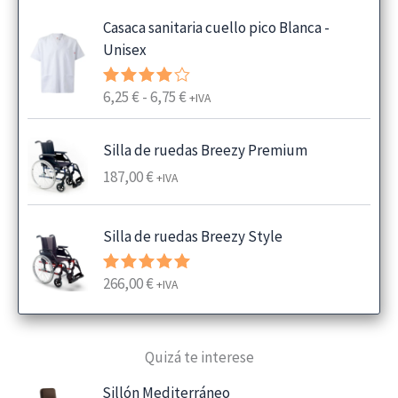
Casaca sanitaria cuello pico Blanca -
Unisex
R
6,25
€
-
6,75
€
Valorado
+IVA
con
4.00
a
de 5
n
Silla de ruedas Breezy Premium
g
187,00
€
+IVA
o
d
e
Silla de ruedas Breezy Style
p
r
266,00
€
Valorado
+IVA
e
con
5.00
de 5
c
i
Quizá te interese
o
s
Sillón Mediterráneo