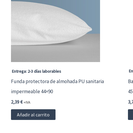
Las
opciones
se
pueden
elegir
en
la
página
En
Entrega: 2-3 días laborables
de
Funda protectora de almohada PU sanitaria
Ba
producto
impermeable 44×90
45
2,39
€
3,
+IVA
Añadir al carrito