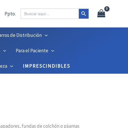
Botón de búsqueda
Buscar:
Ppto.
arros de Distribución
n
Para el Paciente
ieza
IMPRESCINDIBLES
papadores, fundas de colchón o pijamas