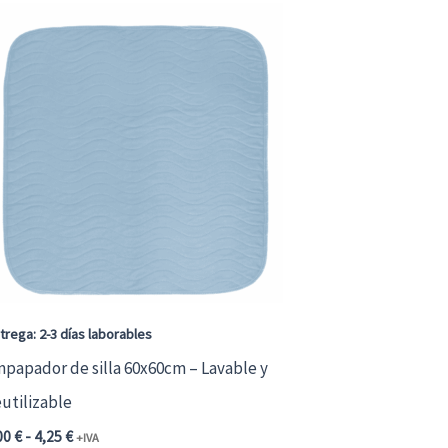
trega: 2-3 días laborables
papador de silla 60x60cm – Lavable y
utilizable
Rango
00
€
-
4,25
€
+IVA