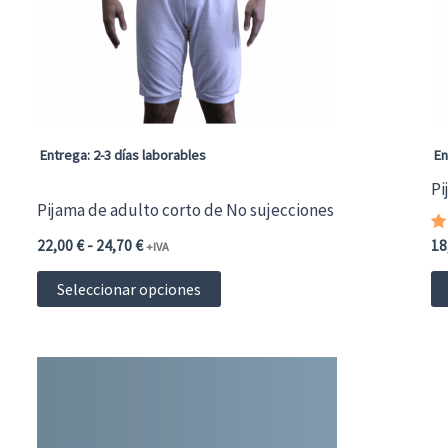
pueden
elegir
en
la
página
Entrega: 2-3 días laborables
En
de
Pi
Pijama de adulto corto de No sujecciones
producto
Rango
V
22,00
€
-
24,70
€
18
+IVA
c
de
5
Este
precios:
d
Seleccionar opciones
desde
producto
22,00 €26,62 €
hasta
tiene
24,70 €29,89 €
múltiples
variantes.