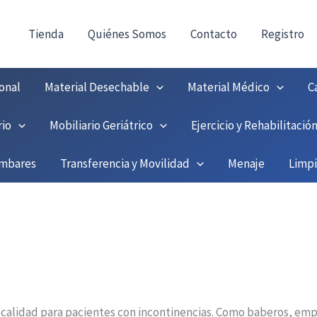
!
Tienda
Quiénes Somos
Contacto
Registro
onal
Material Desechable
Material Médico
C
rio
Mobiliario Geriátrico
Ejercicio y Rehabilitació
umbares
Transferencia y Movilidad
Menaje
Limp
 calidad para pacientes con incontinencias. Como baberos, em