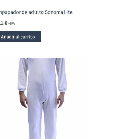
de
papador de adulto Sonoma Lite
producto
11
€
+IVA
Añadir al carrito