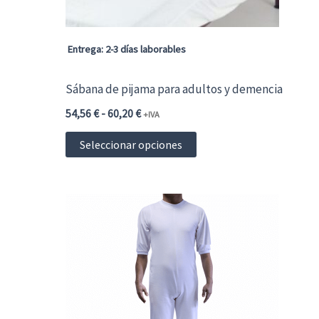
Entrega: 2-3 días laborables
Sábana de pijama para adultos y demencia
Rango
54,56
€
-
60,20
€
+IVA
de
Este
precios:
Seleccionar opciones
desde
producto
54,56 €66,02 €
hasta
tiene
60,20 €72,84 €
múltiples
variantes.
Las
opciones
se