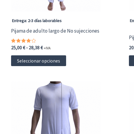
la
página
Entrega: 2-3 días laborables
En
de
Pijama de adulto largo de No sujecciones
Pi
producto
Valorado
Rango
25,00
€
-
28,38
€
20
+IVA
con
de
4.00
Este
precios:
de 5
Seleccionar opciones
desde
producto
25,00 €30,25 €
hasta
tiene
28,38 €34,34 €
múltiples
variantes.
Las
opciones
se