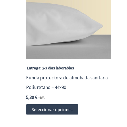
Las
opciones
se
pueden
elegir
en
la
página
Entrega: 2-3 días laborables
de
Funda protectora de almohada sanitaria
producto
Poliuretano – 44×90
5,30
€
+IVA
Este
Seleccionar opciones
producto
tiene