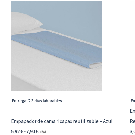
Entrega: 2-3 días laborables
En
Em
Empapador de cama 4 capas reutilizable – Azul
Re
Rango
5,92
€
-
7,90
€
3,
+IVA