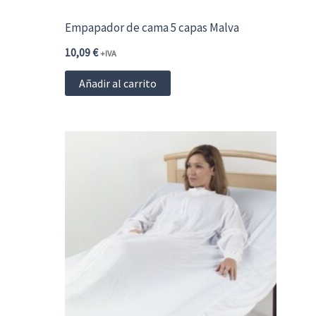
Empapador de cama 5 capas Malva
10,09
€
+IVA
Añadir al carrito