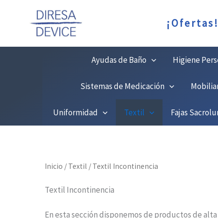
Ir
¡Ofertas
al
contenido
Ayudas de Baño
Higiene Pers
Sistemas de Medicación
Mobilia
Uniformidad
Textil
Fajas Sacrol
Inicio
/
Textil
/ Textil Incontinencia
Textil Incontinencia
En esta sección disponemos de productos de alta