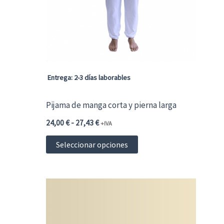
pueden
elegir
en
la
página
Entrega: 2-3 días laborables
de
Pijama de manga corta y pierna larga
producto
Rango
24,00
€
-
27,43
€
+IVA
de
Este
precios:
Seleccionar opciones
desde
producto
24,00 €29,04 €
hasta
tiene
27,43 €33,19 €
múltiples
variantes.