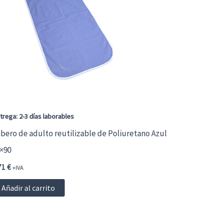
Las
opciones
se
pueden
elegir
en
la
página
trega: 2-3 días laborables
de
bero de adulto reutilizable de Poliuretano Azul
producto
×90
71
€
+IVA
Añadir al carrito