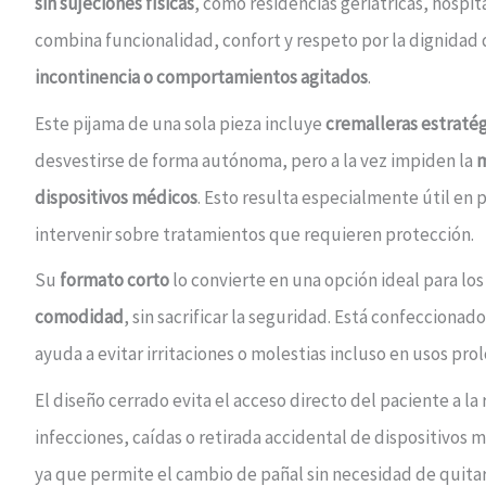
sin sujeciones físicas
, como residencias geriátricas, hospit
combina funcionalidad, confort y respeto por la dignidad
incontinencia o comportamientos agitados
.
Este pijama de una sola pieza incluye
cremalleras estraté
desvestirse de forma autónoma, pero a la vez impiden la
m
dispositivos médicos
. Esto resulta especialmente útil en 
intervenir sobre tratamientos que requieren protección.
Su
formato corto
lo convierte en una opción ideal para l
comodidad
, sin sacrificar la seguridad. Está confeccionad
ayuda a evitar irritaciones o molestias incluso en usos pro
El diseño cerrado evita el acceso directo del paciente a la
infecciones, caídas o retirada accidental de dispositivos
ya que permite el cambio de pañal sin necesidad de quit