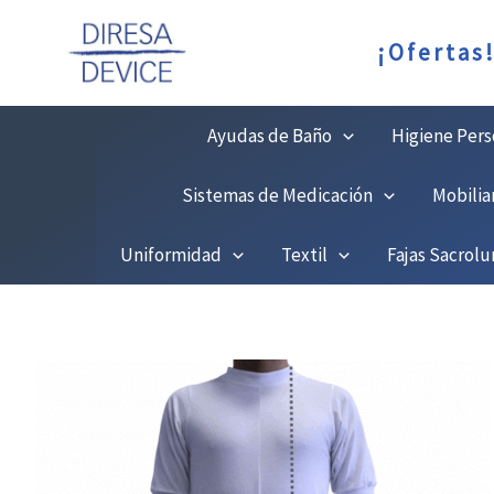
Ir
C
¡Ofertas
al
contenido
Ayudas de Baño
Higiene Pers
Sistemas de Medicación
Mobilia
Uniformidad
Textil
Fajas Sacrol