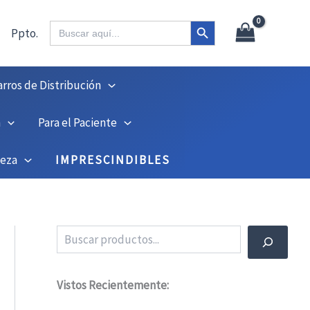
X
45
Botón de búsqueda
Buscar:
Ppto.
arros de Distribución
n
Para el Paciente
ieza
IMPRESCINDIBLES
Buscar
Vistos Recientemente: