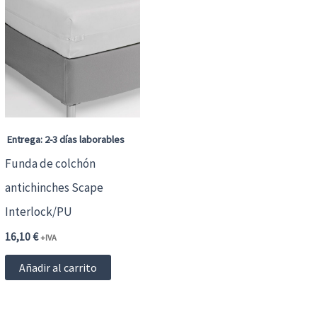
s
ciones
eden
gir
Entrega: 2-3 días laborables
Funda de colchón
gina
antichinches Scape
Interlock/PU
oducto
16,10
€
+IVA
te
Añadir al carrito
oducto
ene