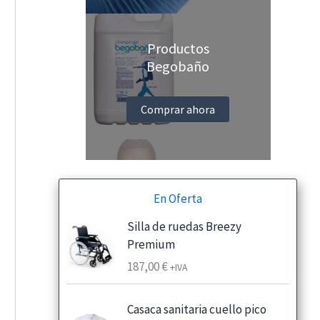
Productos
Begobaño
Comprar ahora
En Oferta
Silla de ruedas Breezy
Premium
187,00
€
+IVA
Casaca sanitaria cuello pico