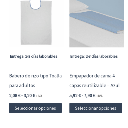
Las
La
opciones
op
se
se
pueden
pu
elegir
ele
en
en
Entrega: 2-3 días laborables
Entrega: 2-3 días laborables
la
la
página
pá
Babero de rizo tipo Toalla
Empapador de cama 4
de
de
para adultos
capas reutilizable – Azul
producto
pr
Rango
Rango
2,08
€
-
3,20
€
5,92
€
-
7,90
€
+IVA
+IVA
de
de
Este
Es
precios:
precios:
Seleccionar opciones
Seleccionar opciones
desde
desde
producto
pr
2,08 €2,52 €
5,92 €7,16 €
hasta
hasta
tiene
ti
3,20 €3,87 €
7,90 €9,56 €