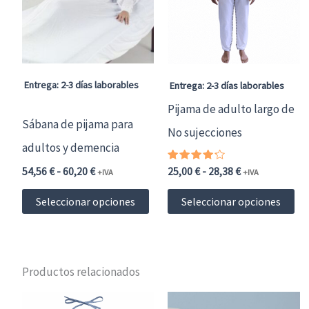
Entrega: 2-3 días laborables
Entrega: 2-3 días laborables
Pijama de adulto largo de
Sábana de pijama para
No sujecciones
adultos y demencia
Rango
Valorado
Rango
54,56
€
-
60,20
€
25,00
€
-
28,38
€
+IVA
+IVA
con
de
de
4.00
Este
Es
precios:
precios:
de 5
Seleccionar opciones
Seleccionar opciones
desde
desde
producto
pr
54,56 €66,02 €
25,00 €30,25 €
hasta
hasta
tiene
ti
60,20 €72,84 €
28,38 €34,34 €
múltiples
mú
Productos relacionados
variantes.
var