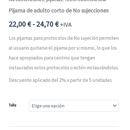
Pijama de adulto corto de No sujecciones
Rango
22,00
€
-
24,70
€
+IVA
de
Los pijamas para protocolos de No sujeción permiten
al usuario quitarse el pijama por si mismo, lo que los
precios:
hace apropiados para centros que tengan
desde
instaurados estos protocolos o estén instaurándolos.
Descuento aplicado del 2% a partir de 5 unidades.
22,00 €26,62 €
hasta
Talla
24,70 €29,89 €