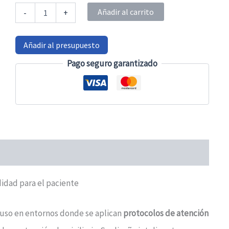
Pijama
Añadir al carrito
-
+
de
adulto
corto
Añadir al presupuesto
de
No
Pago seguro garantizado
sujecciones
cantidad
idad para el paciente
 uso en entornos donde se aplican
protocolos de atención