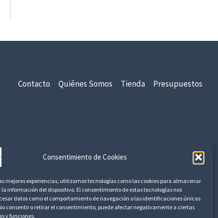
€
3
,
7
5
€
Contacto
Quiénes Somos
Tienda
Presupuestos
idad
Aviso Legal
Devoluciones y Reembolsos
Consentimiento de Cookies
las mejores experiencias, utilizamos tecnologías como las cookies para almacenar
 la información del dispositivo. El consentimiento de estas tecnologías nos
ocesar datos como el comportamiento de navegación o las identificaciones únicas
. No consentir o retirar el consentimiento, puede afectar negativamente a ciertas
as y funciones.