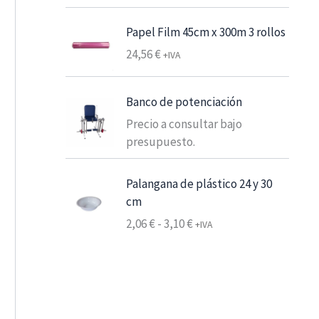
e
s
Papel Film 45cm x 300m 3 rollos
d
24,56
€
+IVA
e
6
,
Banco de potenciación
2
Precio a consultar bajo
5
presupuesto.
€
Palangana de plástico 24 y 30
7
cm
,
R
2,06
€
-
3,10
€
5
+IVA
a
6
n
g
€
o
h
d
a