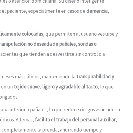
ales o atención domiciliaria. Su diseño inteligente
 del paciente, especialmente en casos de
demencia,
gicamente colocadas
, que permiten al usuario vestirse y
anipulación no deseada de pañales, sondas o
pacientes que tienden a desvestirse sin control o a
os meses más cálidos, manteniendo la
transpirabilidad y
o en un
tejido suave, ligero y agradable al tacto
, lo que
longados.
 ropa interior o pañales, lo que reduce riesgos asociados a
 médicos. Además,
facilita el trabajo del personal auxiliar
,
ar completamente la prenda, ahorrando tiempo y