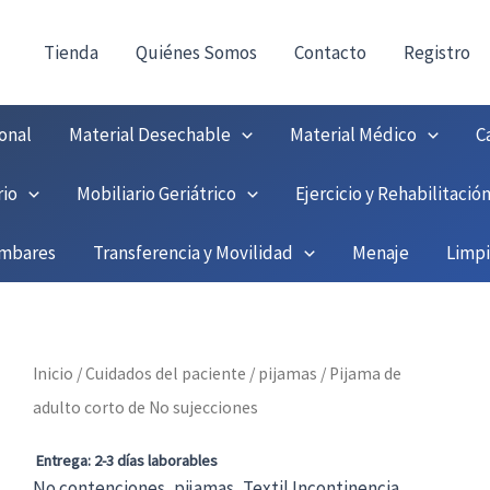
consultas@fedbuy.es
|
Formulario
| Tlf.
9251208
ONTACTO:
!
Tienda
Quiénes Somos
Contacto
Registro
onal
Material Desechable
Material Médico
C
rio
Mobiliario Geriátrico
Ejercicio y Rehabilitació
umbares
Transferencia y Movilidad
Menaje
Limp
Inicio
/
Cuidados del paciente
/
pijamas
/ Pijama de
adulto corto de No sujecciones
Entrega: 2-3 días laborables
No contenciones
,
pijamas
,
Textil Incontinencia