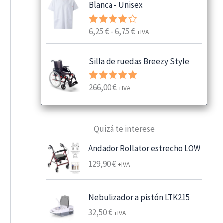
Blanca - Unisex
R
6,25
€
-
6,75
€
Valorado
+IVA
con
4.00
a
de 5
n
Silla de ruedas Breezy Style
g
o
266,00
€
Valorado
+IVA
d
con
5.00
e
de 5
p
Quizá te interese
r
e
Andador Rollator estrecho LOW
c
129,90
€
+IVA
i
o
s
Nebulizador a pistón LTK215
:
32,50
€
+IVA
d