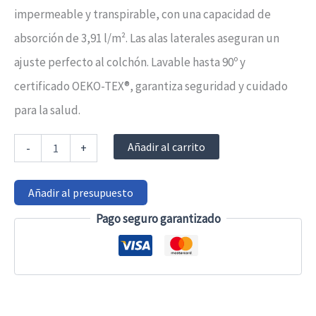
impermeable y transpirable, con una capacidad de
absorción de 3,91 l/m². Las alas laterales aseguran un
ajuste perfecto al colchón. Lavable hasta 90º y
certificado OEKO-TEX®, garantiza seguridad y cuidado
para la salud.
Empapador
Añadir al carrito
-
+
de
cama
4
Añadir al presupuesto
capas
Blanco
Pago seguro garantizado
cantidad