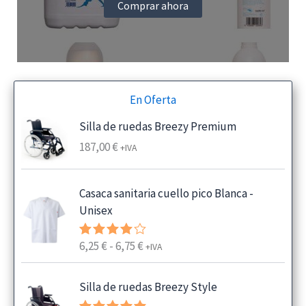
Comprar ahora
En Oferta
Silla de ruedas Breezy Premium
187,00
€
+IVA
Casaca sanitaria cuello pico Blanca -
Unisex
R
6,25
€
-
6,75
€
Valorado
+IVA
con
4.00
a
de 5
n
Silla de ruedas Breezy Style
g