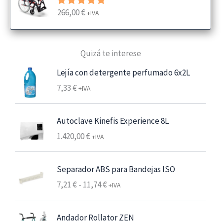
o
266,00
€
Valorado
+IVA
d
con
5.00
e
de 5
p
Quizá te interese
r
e
Lejía con detergente perfumado 6x2L
c
7,33
€
+IVA
i
o
s
Autoclave Kinefis Experience 8L
:
1.420,00
€
+IVA
d
e
s
Separador ABS para Bandejas ISO
d
R
7,21
€
-
11,74
€
+IVA
e
a
6
n
,
Andador Rollator ZEN
g