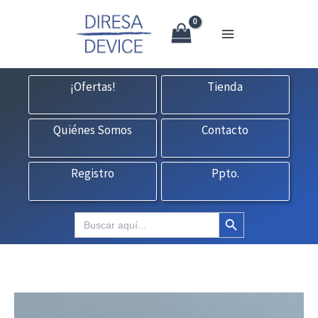
X
Ir
CONTACTO:
consultas@fedbuy.es
|
Formulario
| Tlf.
925120845
al
contenido
¡Ofertas!
Tienda
Quiénes Somos
Contacto
Registro
Ppto.
Botón de búsqueda
Buscar: