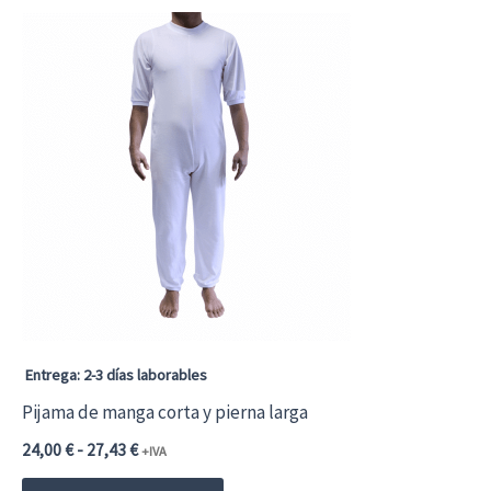
Entrega: 2-3 días laborables
Pijama de manga corta y pierna larga
Rango
24,00
€
-
27,43
€
+IVA
de
Este
precios: