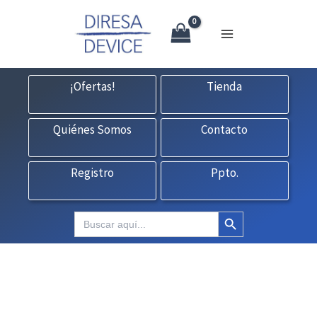
X
Ir
CONTACTO:
consultas@fedbuy.es
|
Formulario
| Tlf.
925120845
al
contenido
¡Ofertas!
Tienda
Quiénes Somos
Contacto
Registro
Ppto.
Botón de búsqueda
Buscar: