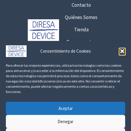
Contacto
a
€
6
Quiénes Somos
3
,
,
7
Tienda
6
5
3
Presupuestos
€
Consentimiento de Cookies
€
8
Contacto:
h
,
Para ofrecer las mejores experiencias, utilizamos tecnologías como las cookies
a
925 120 845 /
692 056 409
para almacenar y/o acceder a la información del dispositivo. El consentimiento
1
de estas tecnologías nos permitirá procesar datos como el comportamiento de
s
7
consultas@fedbuy.es
navegación o las identificaciones únicas en este sitio. No consentir o retirar el
t
consentimiento, puede afectar negativamente a ciertas características y
a
funciones.
Politica de Privacidad
Aviso Legal
Devoluciones y Reembolsos
€
4
,
Aceptar
Linkedin
2
5
Denegar