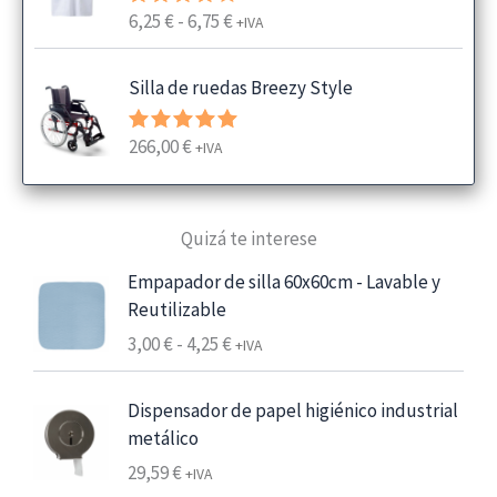
R
6,25
€
-
6,75
€
Valorado
+IVA
con
4.00
a
de 5
n
Silla de ruedas Breezy Style
g
o
266,00
€
Valorado
+IVA
d
con
5.00
e
de 5
p
Quizá te interese
r
e
Empapador de silla 60x60cm - Lavable y
c
Reutilizable
i
R
3,00
€
-
4,25
€
+IVA
o
a
s
n
:
Dispensador de papel higiénico industrial
g
d
metálico
o
e
29,59
€
+IVA
d
s