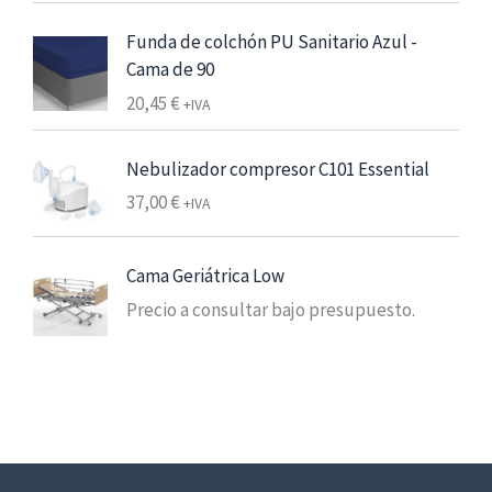
e
d
p
Funda de colchón PU Sanitario Azul -
e
r
Cama de 90
6
e
20,45
€
,
+IVA
c
2
i
5
Nebulizador compresor C101 Essential
o
37,00
€
s
+IVA
€
:
7
d
,
Cama Geriátrica Low
e
5
Precio a consultar bajo presupuesto.
s
6
d
e
€
3
h
,
a
0
s
0
t