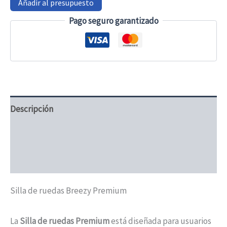
Añadir al presupuesto
Premium
cantidad
Pago seguro garantizado
Descripción
Información adicional
Valoraciones (0)
Silla de ruedas Breezy Premium
La
Silla de ruedas Premium
está diseñada para usuarios