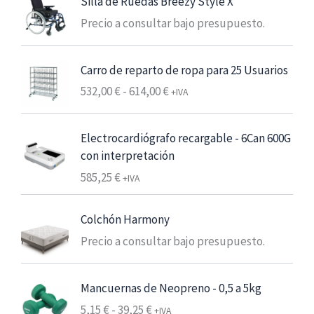
Silla de Ruedas Breezy Style X
c
Precio a consultar bajo presupuesto.
i
o
s
Carro de reparto de ropa para 25 Usuarios
:
R
532,00
€
-
614,00
€
+IVA
d
a
e
n
s
Electrocardiógrafo recargable - 6Can 600G
g
d
con interpretación
o
e
585,25
€
d
+IVA
6
e
,
p
Colchón Harmony
2
r
5
Precio a consultar bajo presupuesto.
e
c
€
i
Mancuernas de Neopreno - 0,5 a 5kg
7
o
R
,
5,15
€
-
39,25
€
+IVA