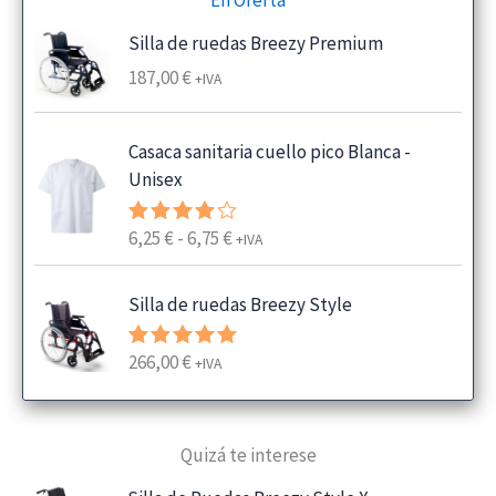
En Oferta
Silla de ruedas Breezy Premium
187,00
€
+IVA
Casaca sanitaria cuello pico Blanca -
Unisex
R
6,25
€
-
6,75
€
Valorado
+IVA
con
4.00
a
de 5
n
Silla de ruedas Breezy Style
g
o
266,00
€
Valorado
+IVA
d
con
5.00
e
de 5
p
Quizá te interese
r
e