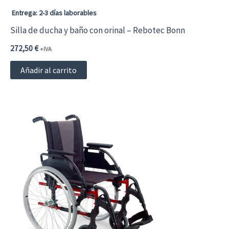
página
Entrega: 2-3 días laborables
de
Silla de ducha y baño con orinal – Rebotec Bonn
producto
272,50
€
+IVA
Añadir al carrito