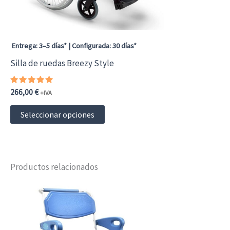
Entrega: 3–5 días* | Configurada: 30 días*
Silla de ruedas Breezy Style
Valorado
266,00
€
+IVA
con
5.00
Este
de 5
Seleccionar opciones
producto
tiene
múltiples
Productos relacionados
variantes.
Las
opciones