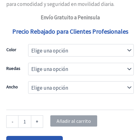
para comodidad y seguridad en movilidad diaria.
Envío Gratuito a Peninsula
Precio Rebajado para Clientes Profesionales
Color
Ruedas
Ancho
Silla
Añadir al carrito
-
+
de
ruedas
Breezy