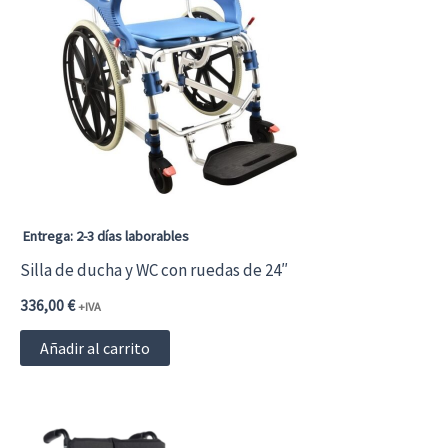
se
pueden
elegir
en
la
página
de
Entrega: 2-3 días laborables
producto
Silla de ducha y WC con ruedas de 24″
336,00
€
+IVA
Añadir al carrito