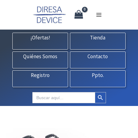
X
Ir
CONTACTO:
consultas@fedbuy.es
|
Formulario
| Tlf.
925120845
al
contenido
¡Ofertas!
Tienda
Quiénes Somos
Contacto
Registro
Ppto.
Botón de búsqueda
Buscar: