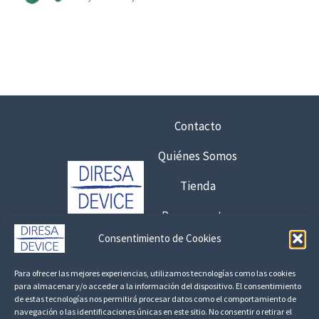
s
a
5
:
n
6
d
g
e
o
€
s
d
h
d
e
a
e
p
s
Contacto
5
r
t
3
e
a
Quiénes Somos
2
c
6
,
Tienda
i
,
0
o
7
Presupuestos
0
s
5
Consentimiento de Cookies
:
€
Contacto:
d
€
6
Para ofrecer las mejores experiencias, utilizamos tecnologías como las cookies
e
8
925 120 845 /
692 056 409
para almacenar y/o acceder a la información del dispositivo. El consentimiento
4
s
,
de estas tecnologías nos permitirá procesar datos como el comportamiento de
3
consultas@fedbuy.es
navegación o las identificaciones únicas en este sitio. No consentir o retirar el
d
1