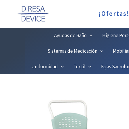
Ir
C
¡Ofertas
al
contenido
Ayudas de Baño
Higiene Pers
Sistemas de Medicación
Mobilia
Uniformidad
Textil
Fajas Sacrol