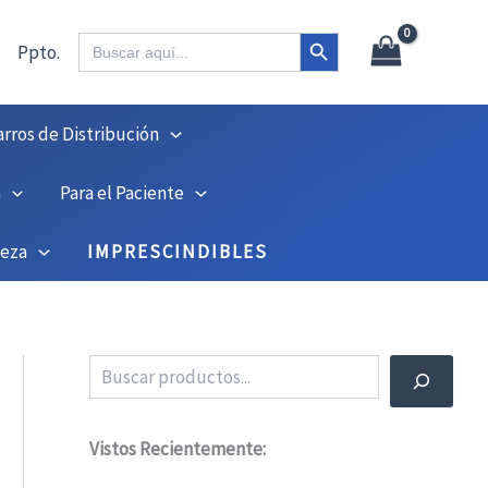
X
45
Botón de búsqueda
Buscar:
Ppto.
arros de Distribución
n
Para el Paciente
ieza
IMPRESCINDIBLES
Buscar
Vistos Recientemente: