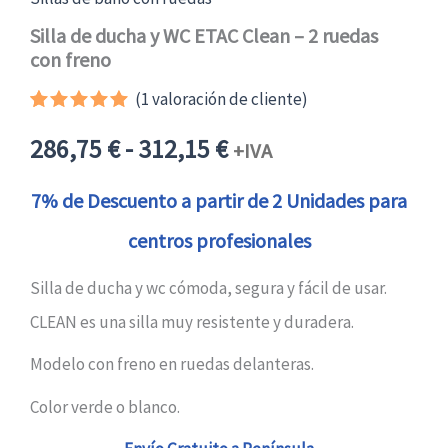
Silla de ducha y WC ETAC Clean – 2 ruedas
con freno
(
1
valoración de cliente)
Valorado
1
Rango
con
5.00
286,75
€
-
312,15
€
+IVA
de 5 en
base a
de
valoración
7% de Descuento a partir de 2 Unidades para
de un
cliente
centros profesionales
precios:
Silla de ducha y wc cómoda, segura y fácil de usar.
desde
CLEAN es una silla muy resistente y duradera.
286,75 €315,43 €
Modelo con freno en ruedas delanteras.
hasta
Color verde o blanco.