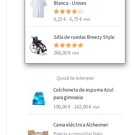
Blanca - Unisex
R
6,25
€
-
6,75
€
Valorado
+IVA
con
4.00
a
de 5
n
Silla de ruedas Breezy Style
g
o
266,00
€
Valorado
+IVA
d
con
5.00
e
de 5
p
Quizá te interese
r
e
Colchoneta de espuma Azul
c
para gimnasia
i
R
108,00
€
-
162,00
€
+IVA
o
a
s
n
:
Cama eléctrica Alzheimer
g
d
Precio a consultar bajo