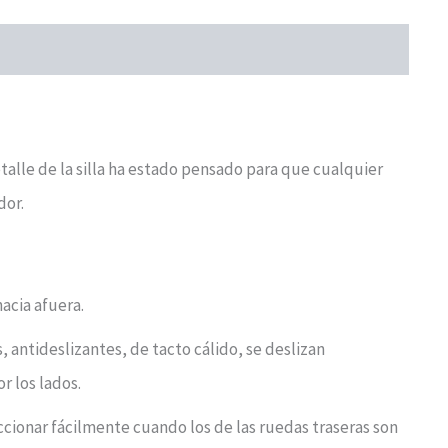
cantidad
etalle de la silla ha estado pensado para que cualquier
dor.
acia afuera.
antideslizantes, de tacto cálido, se deslizan
r los lados.
ccionar fácilmente cuando los de las ruedas traseras son