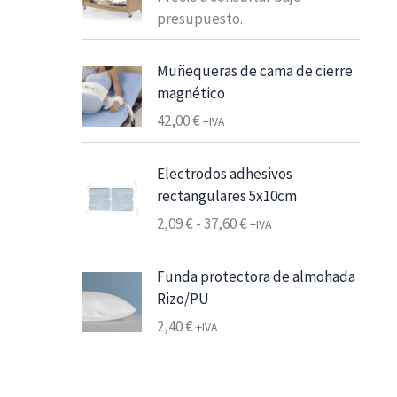
o
e
presupuesto.
d
s
e
d
p
Muñequeras de cama de cierre
e
r
magnético
6
e
42,00
€
,
+IVA
c
2
i
5
Electrodos adhesivos
o
rectangulares 5x10cm
s
€
R
2,09
€
-
37,60
€
:
+IVA
7
a
d
,
n
e
Funda protectora de almohada
5
g
s
Rizo/PU
6
o
d
2,40
€
+IVA
d
e
€
e
1
h
p
0
a