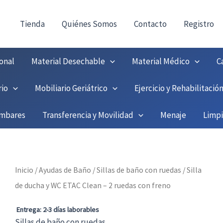
consultas@fedbuy.es
|
Formulario
| Tlf.
9251208
ONTACTO:
!
Tienda
Quiénes Somos
Contacto
Registro
onal
Material Desechable
Material Médico
C
rio
Mobiliario Geriátrico
Ejercicio y Rehabilitació
umbares
Transferencia y Movilidad
Menaje
Limp
Inicio
/
Ayudas de Baño
/
Sillas de baño con ruedas
/ Silla
de ducha y WC ETAC Clean – 2 ruedas con freno
Entrega: 2-3 días laborables
Sillas de baño con ruedas