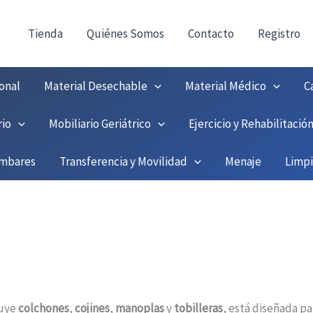
!
Tienda
Quiénes Somos
Contacto
Registro
onal
Material Desechable
Material Médico
C
rio
Mobiliario Geriátrico
Ejercicio y Rehabilitació
umbares
Transferencia y Movilidad
Menaje
Limp
luye
colchones
,
cojines
,
manoplas
y
tobilleras
, está diseñada pa