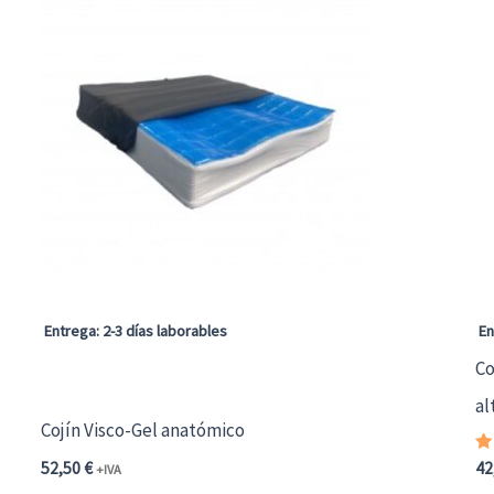
Entrega: 2-3 días laborables
En
Co
al
Cojín Visco-Gel anatómico
V
52,50
€
42
+IVA
c