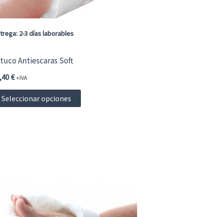
trega: 2-3 días laborables
tuco Antiescaras Soft
,40
€
+IVA
Este
Seleccionar opciones
producto
tiene
múltiples
variantes.
Las
opciones
se