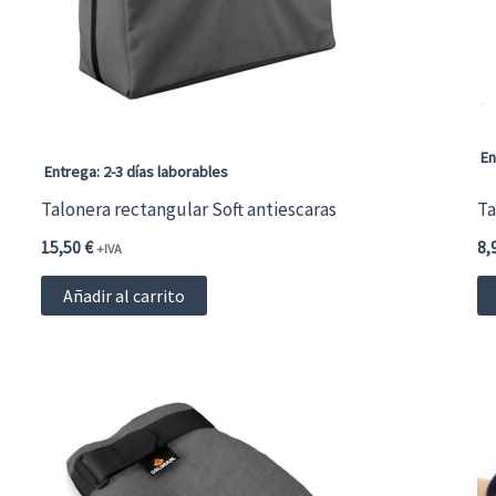
En
Entrega: 2-3 días laborables
Talonera rectangular Soft antiescaras
Ta
15,50
€
8,
+IVA
Añadir al carrito