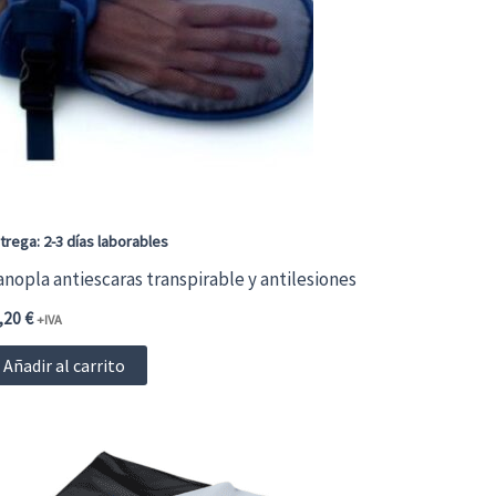
opciones
se
pueden
elegir
en
la
página
trega: 2-3 días laborables
de
nopla antiescaras transpirable y antilesiones
producto
,20
€
+IVA
Añadir al carrito