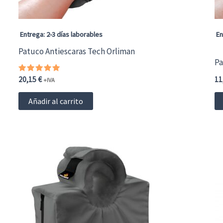
Entrega: 2-3 días laborables
En
Patuco Antiescaras Tech Orliman
Pa
Valorado
20,15
€
11
+IVA
con
5.00
de 5
Añadir al carrito