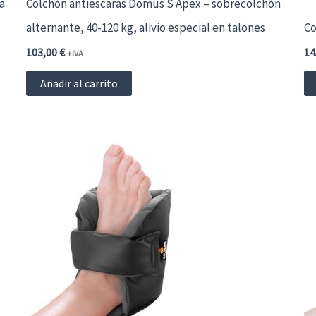
a
Colchón antiescaras Domus S Apex – sobrecolchón
alternante, 40-120 kg, alivio especial en talones
Co
103,00
€
14
+IVA
Añadir al carrito