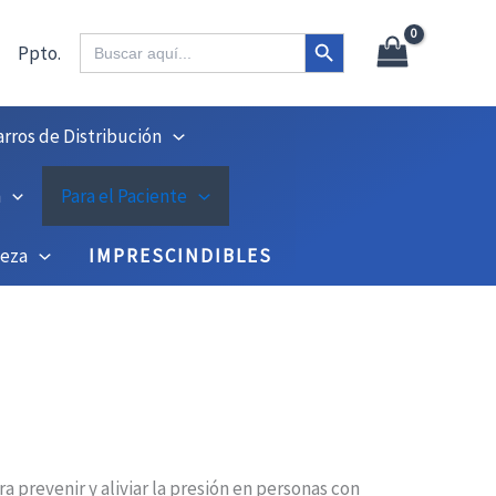
Botón de búsqueda
Buscar:
Ppto.
arros de Distribución
n
Para el Paciente
ieza
IMPRESCINDIBLES
ra prevenir y aliviar la presión en personas con