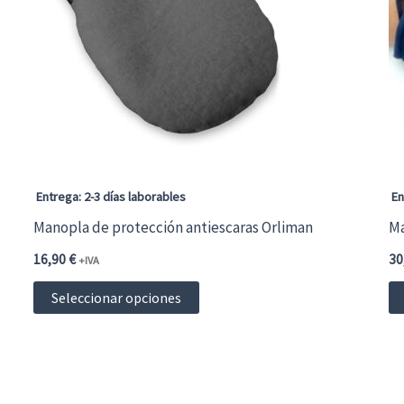
Entrega: 2-3 días laborables
En
Manopla de protección antiescaras Orliman
Ma
16,90
€
30
+IVA
Este
Seleccionar opciones
producto
tiene
múltiples