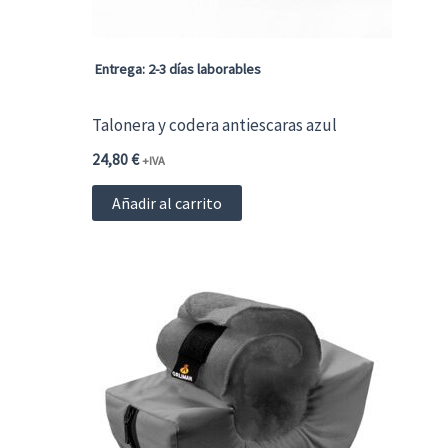
Entrega: 2-3 días laborables
Talonera y codera antiescaras azul
24,80
€
+IVA
Añadir al carrito