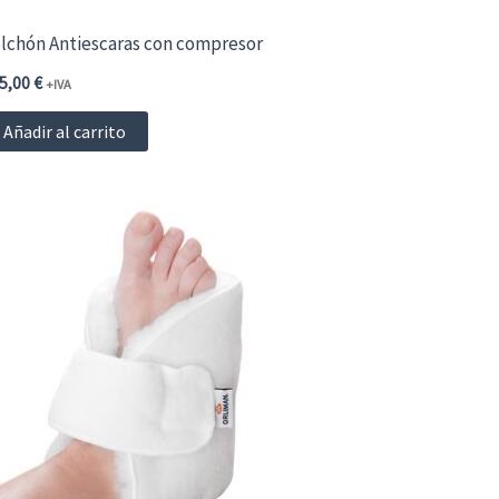
lchón Antiescaras con compresor
5,00
€
+IVA
Añadir al carrito