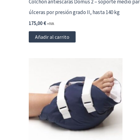
Colchón antiescaras Domus 2 – soporte medio par
úlceras por presión grado II, hasta 140 kg
175,00
€
+IVA
Añadir al carrito