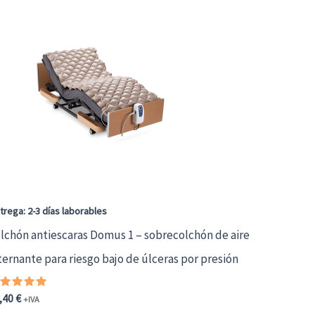
trega: 2-3 días laborables
lchón antiescaras Domus 1 – sobrecolchón de aire
ternante para riesgo bajo de úlceras por presión
alorado
,40
€
+IVA
on