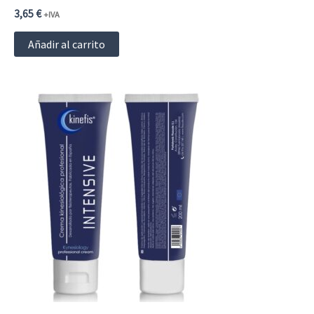
3,65
€
+IVA
Añadir al carrito