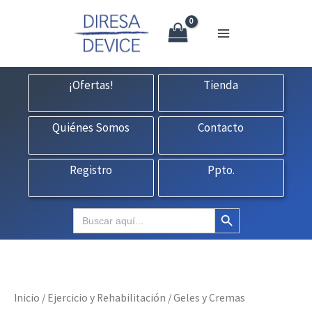
X
Ir
CONTACTO:
consultas@fedbuy.es
|
Formulario
| Tlf.
925120845
al
contenido
¡Ofertas!
Tienda
Quiénes Somos
Contacto
Registro
Ppto.
Botón de búsqueda
Buscar:
Inicio
/
Ejercicio y Rehabilitación
/ Geles y Cremas