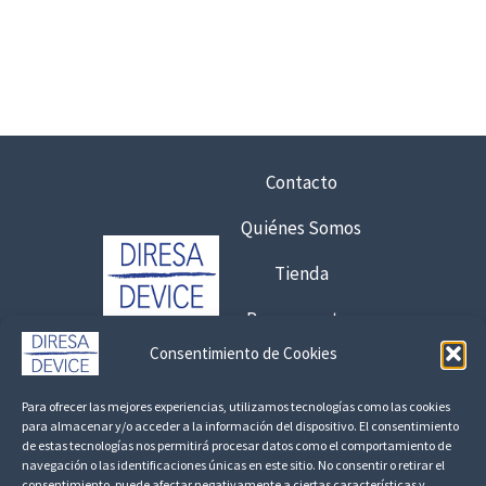
Contacto
Quiénes Somos
Tienda
Presupuestos
Consentimiento de Cookies
Contacto:
Para ofrecer las mejores experiencias, utilizamos tecnologías como las cookies
925 120 845 /
692 056 409
para almacenar y/o acceder a la información del dispositivo. El consentimiento
de estas tecnologías nos permitirá procesar datos como el comportamiento de
consultas@fedbuy.es
navegación o las identificaciones únicas en este sitio. No consentir o retirar el
consentimiento, puede afectar negativamente a ciertas características y