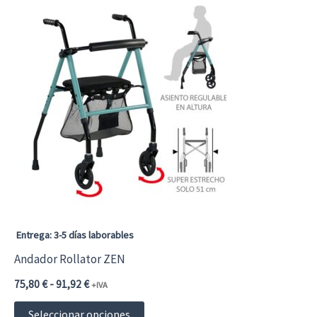
Entrega: 3-5 días laborables
Andador Rollator ZEN
Rango
75,80
€
-
91,92
€
+IVA
de
Este
precios:
Seleccionar opciones