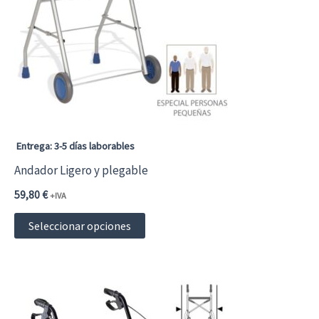
se
pueden
elegir
en
la
página
Entrega: 3-5 días laborables
de
Andador Ligero y plegable
producto
59,80
€
+IVA
Este
Seleccionar opciones
producto
tiene
múltiples
variantes.