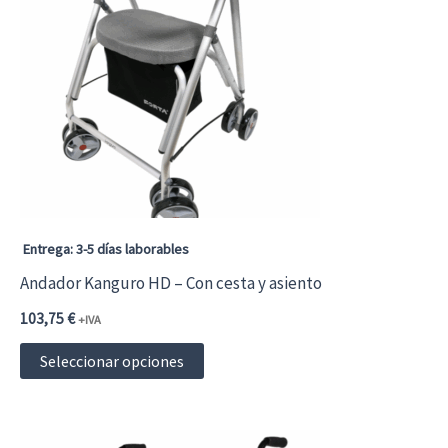
Entrega: 3-5 días laborables
Andador Kanguro HD – Con cesta y asiento
103,75
€
+IVA
Este
Seleccionar opciones
producto
tiene