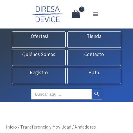
X
Ir
CONTACTO:
consultas@fedbuy.es
|
Formulario
| Tlf.
925120845
al
contenido
¡Ofertas!
Tienda
Quiénes Somos
Contacto
Registro
Ppto.
Botón de búsqueda
Buscar:
Inicio
/
Transferencia y Movilidad
/ Andadores