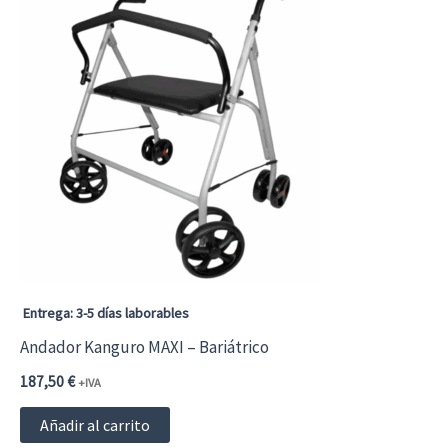
múltiples
variantes.
Las
opciones
se
pueden
elegir
en
la
página
Entrega: 3-5 días laborables
de
Andador Kanguro MAXI – Bariátrico
producto
187,50
€
+IVA
Añadir al carrito