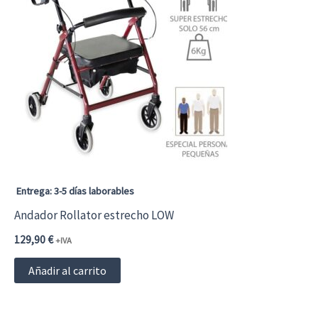
Las
opciones
se
pueden
elegir
en
la
página
Entrega: 3-5 días laborables
de
Andador Rollator estrecho LOW
producto
129,90
€
+IVA
Añadir al carrito