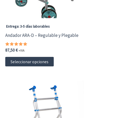
en
la
página
Entrega: 3-5 días laborables
de
Andador ARA-D – Regulable y Plegable
producto
Valorado
87,50
€
+IVA
con
5.00
Este
de 5
Seleccionar opciones
producto
tiene
múltiples
variantes.
Las
opciones