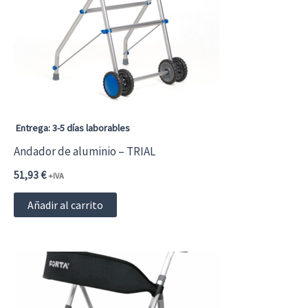
se
pueden
elegir
en
la
página
Entrega: 3-5 días laborables
de
Andador de aluminio – TRIAL
producto
51,93
€
+IVA
Añadir al carrito