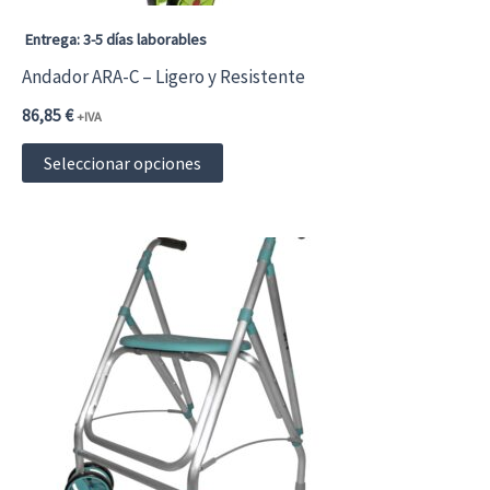
Entrega: 3-5 días laborables
Andador ARA-C – Ligero y Resistente
86,85
€
+IVA
Este
Seleccionar opciones
producto
tiene
múltiples
variantes.
Las
opciones
se
pueden
elegir