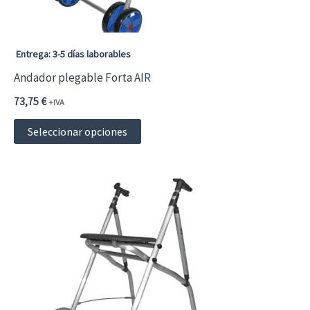
en
la
página
Entrega: 3-5 días laborables
de
Andador plegable Forta AIR
producto
73,75
€
+IVA
Este
Seleccionar opciones
producto
tiene
múltiples
variantes.
Las
opciones
se