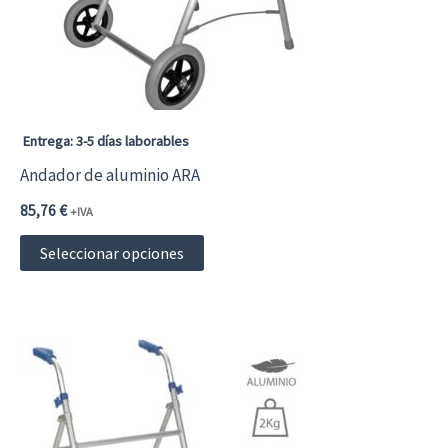
pueden
elegir
en
la
página
Entrega: 3-5 días laborables
de
Andador de aluminio ARA
producto
85,76
€
+IVA
Este
Seleccionar opciones
producto
tiene
múltiples
variantes.
Las
opciones