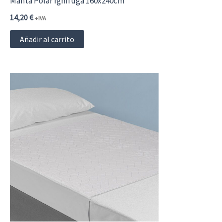
Manta Polar Ignífuga 160x240cm
14,20
€
+IVA
Añadir al carrito