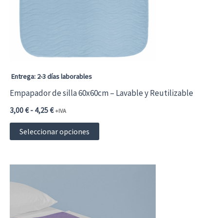
pueden
elegir
en
la
página
Entrega: 2-3 días laborables
de
Empapador de silla 60x60cm – Lavable y Reutilizable
producto
Rango
3,00
€
-
4,25
€
+IVA
de
Este
precios:
Seleccionar opciones
desde
producto
3,00 €3,63 €
hasta
tiene
4,25 €5,14 €
múltiples
variantes.
Las