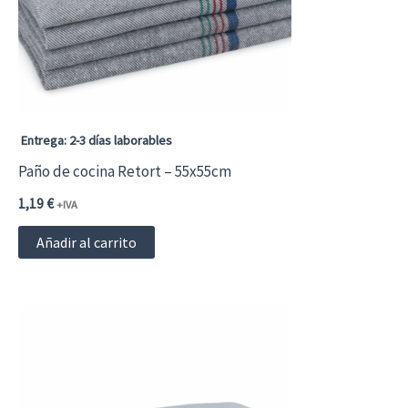
pueden
elegir
en
la
página
Entrega: 2-3 días laborables
de
Paño de cocina Retort – 55x55cm
producto
1,19
€
+IVA
Añadir al carrito