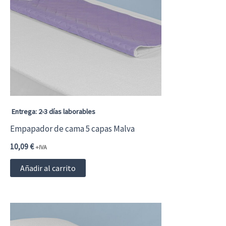
opciones
se
pueden
elegir
en
la
página
Entrega: 2-3 días laborables
de
Empapador de cama 5 capas Malva
producto
10,09
€
+IVA
Añadir al carrito