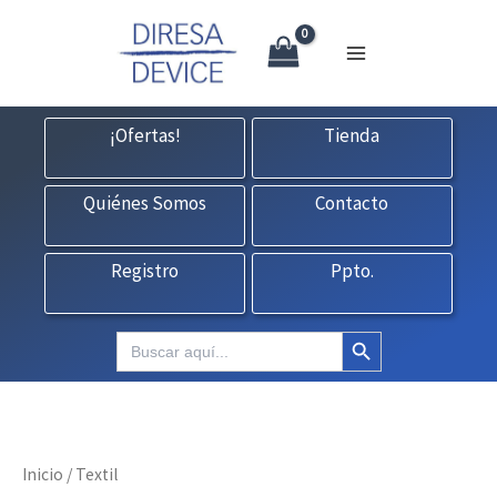
X
Ir
CONTACTO:
consultas@fedbuy.es
|
Formulario
| Tlf.
925120845
al
contenido
¡Ofertas!
Tienda
Quiénes Somos
Contacto
Registro
Ppto.
Botón de búsqueda
Buscar:
Inicio
/ Textil