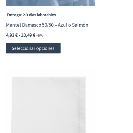
la
página
Entrega: 2-3 días laborables
de
Mantel Damasco 50/50 – Azul o Salmón
producto
Rango
4,93
€
-
10,49
€
+IVA
de
Este
precios:
Seleccionar opciones
desde
producto
4,93 €5,97 €
hasta
tiene
10,49 €12,69 €
múltiples
variantes.
Las
opciones
se
pueden