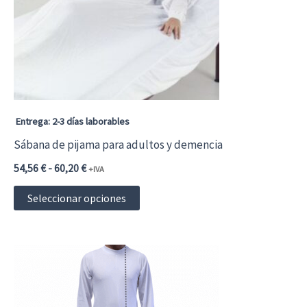
Entrega: 2-3 días laborables
Sábana de pijama para adultos y demencia
Rango
54,56
€
-
60,20
€
+IVA
de
Este
precios:
Seleccionar opciones
desde
producto
54,56 €66,02 €
hasta
tiene
60,20 €72,84 €
múltiples
variantes.