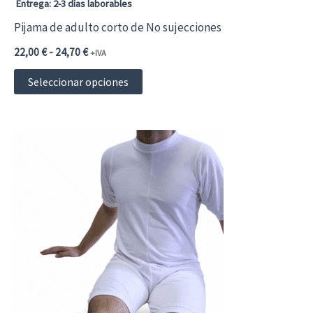
página
Entrega: 2-3 días laborables
de
Pijama de adulto corto de No sujecciones
producto
Rango
22,00
€
-
24,70
€
+IVA
de
Este
precios:
Seleccionar opciones
desde
producto
22,00 €26,62 €
hasta
tiene
24,70 €29,89 €
múltiples
variantes.
Las
opciones
se
pueden
elegir
en