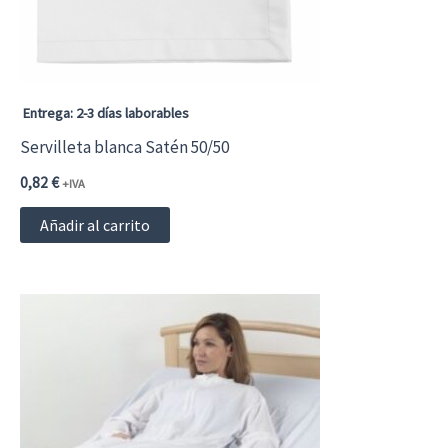
elegir
en
la
página
Entrega: 2-3 días laborables
de
Servilleta blanca Satén 50/50
producto
0,82
€
+IVA
Añadir al carrito