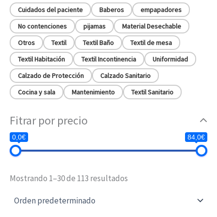
Cuidados del paciente
Baberos
empapadores
No contenciones
pijamas
Material Desechable
Otros
Textil
Textil Baño
Textil de mesa
Textil Habitación
Textil Incontinencia
Uniformidad
Calzado de Protección
Calzado Sanitario
Cocina y sala
Mantenimiento
Textil Sanitario
Fitrar por precio
0,0€
84,0€
Mostrando 1–30 de 113 resultados