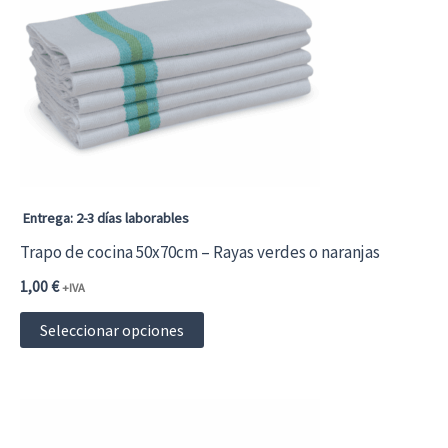
Entrega: 2-3 días laborables
Trapo de cocina 50x70cm – Rayas verdes o naranjas
1,00
€
+IVA
Este
Seleccionar opciones
producto
tiene
múltiples