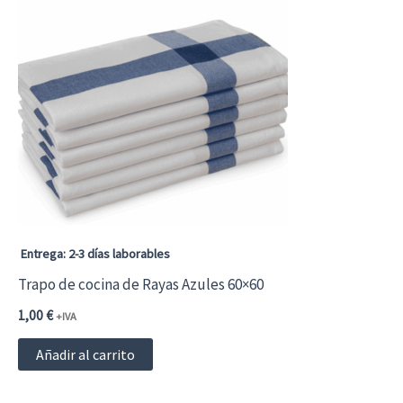
variantes.
Las
opciones
se
pueden
elegir
en
la
página
Entrega: 2-3 días laborables
de
Trapo de cocina de Rayas Azules 60×60
producto
1,00
€
+IVA
Añadir al carrito