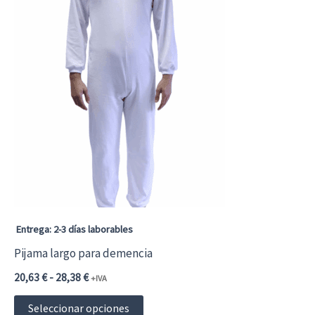
múltiples
variantes.
Las
opciones
se
pueden
elegir
en
la
página
Entrega: 2-3 días laborables
de
Pijama largo para demencia
producto
Rango
20,63
€
-
28,38
€
+IVA
de
Este
precios:
Seleccionar opciones