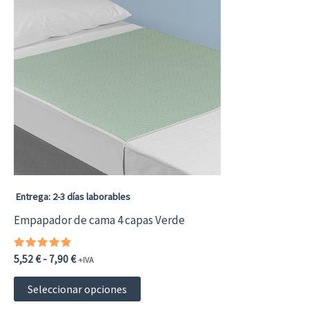
Entrega: 2-3 días laborables
Empapador de cama 4 capas Verde
Valorado
Rango
5,52
€
-
7,90
€
+IVA
con
de
5.00
Este
precios:
de 5
Seleccionar opciones
desde
producto