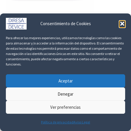
Consentimiento de Cookies
Para ofrecer las mejores experiencias, utilizamos tecnologías como las cookies
para almacenar y/o acceder a la información del dispositivo. El consentimiento
Entrega: 2-3 días laborables
de estas tecnologías nos permitirá procesar datos como el comportamiento de
Almohada de fibra hueca siliconada conjugada Soft
navegación o las identificaciones únicas en este sitio. No consentir o retirar el
consentimiento, puede afectar negativamente a ciertas características y
5,97
€
funciones.
+IVA
Añadir al carrito
Aceptar
Denegar
Ver preferencias
Política de privacidad
Aviso Legal