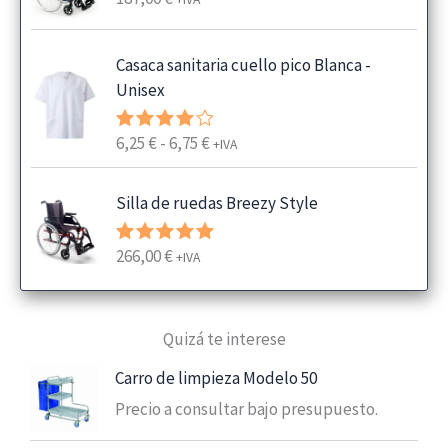
Casaca sanitaria cuello pico Blanca -
Unisex
R
6,25
€
-
6,75
€
Valorado
+IVA
con
4.00
a
de 5
n
Silla de ruedas Breezy Style
g
o
266,00
€
Valorado
+IVA
d
con
5.00
e
de 5
p
Quizá te interese
r
e
Carro de limpieza Modelo 50
c
Precio a consultar bajo presupuesto.
i
o