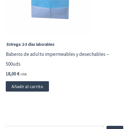
pueden
elegir
en
la
página
Entrega: 2-3 días laborables
de
Baberos de adulto impermeables y desechables –
producto
500uds
18,00
€
+IVA
Añadir al carrito
Buscar