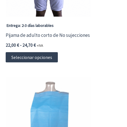
Entrega: 2-3 días laborables
Pijama de adulto corto de No sujecciones
Rango
22,00
€
-
24,70
€
+IVA
de
Este
precios:
Seleccionar opciones
desde
producto
22,00 €26,62 €
hasta
tiene
24,70 €29,89 €
múltiples
variantes.
Las
opciones
se