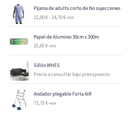
s
Pijama de adulto corto de No sujecciones
:
R
22,00
€
-
24,70
€
+IVA
d
a
e
n
s
Papel de Aluminio 30cm x 300m
g
d
25,65
€
o
+IVA
e
d
6
e
,
Sillón WHES
p
2
Precio a consultar bajo presupuesto.
r
5
e
c
€
Andador plegable Forta AIR
i
7
73,75
€
+IVA
o
,
s
5
:
6
d