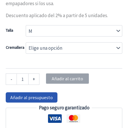
empapadores si los usa.
hasta
Descuento aplicado del 2% a partir de 5 unidades.
24,70 €29,89 €
Talla
Cremallera
Pijama
Añadir al carrito
-
+
corto
de
demencia
Añadir al presupuesto
cantidad
Pago seguro garantizado