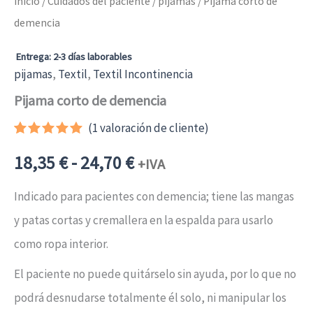
Inicio
/
Cuidados del paciente
/
pijamas
/ Pijama corto de
demencia
Entrega: 2-3 días laborables
pijamas
,
Textil
,
Textil Incontinencia
Pijama corto de demencia
(
1
valoración de cliente)
Valorado
1
Rango
con
5.00
18,35
€
-
24,70
€
+IVA
de 5 en
base a
de
valoración
Indicado para pacientes con demencia; tiene las mangas
de un
cliente
y patas cortas y cremallera en la espalda para usarlo
precios:
como ropa interior.
desde
El paciente no puede quitárselo sin ayuda, por lo que no
podrá desnudarse totalmente él solo, ni manipular los
18,35 €22,20 €