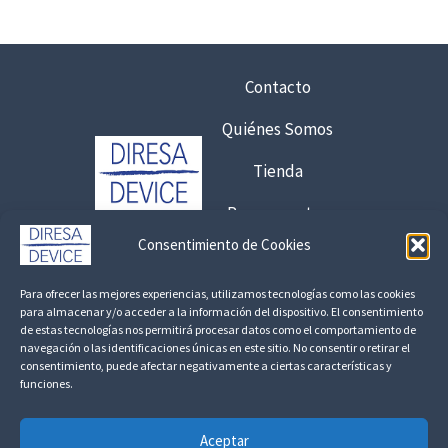
e
€
s
h
d
a
e
Contacto
s
2
t
Quiénes Somos
2
a
,
6
Tienda
0
,
0
Presupuestos
7
5
Consentimiento de Cookies
€
Contacto:
2
€
Para ofrecer las mejores experiencias, utilizamos tecnologías como las cookies
6
925 120 845 /
692 056 409
para almacenar y/o acceder a la información del dispositivo. El consentimiento
8
de estas tecnologías nos permitirá procesar datos como el comportamiento de
,
,
consultas@fedbuy.es
navegación o las identificaciones únicas en este sitio. No consentir o retirar el
6
consentimiento, puede afectar negativamente a ciertas características y
1
2
funciones.
Politica de Privacidad
Aviso Legal
Devoluciones y Reembolsos
7
€
Aceptar
€