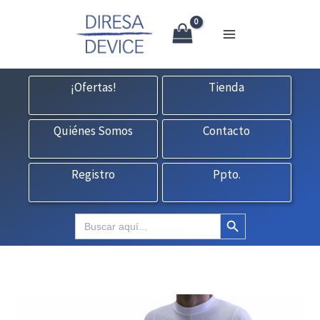
X
Ir
CONTACTO:
consultas@fedbuy.es
|
Formulario
| Tlf.
925120845
al
contenido
¡Ofertas!
Tienda
Quiénes Somos
Contacto
Registro
Ppto.
Botón de búsqueda
Buscar: