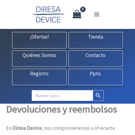
Ir
al
contenido
¡Ofertas!
Tienda
Quiénes Somos
Contacto
Registro
Ppto.
Botón de búsqueda
Buscar:
Devoluciones y reembolsos
En
Diresa Device
, nos comprometemos a ofrecerte