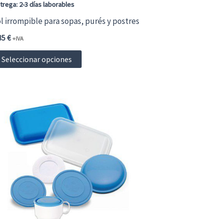
página
trega: 2-3 días laborables
de
l irrompible para sopas, purés y postres
producto
85
€
+IVA
Este
Seleccionar opciones
producto
tiene
múltiples
variantes.
Las
opciones
se
pueden
elegir