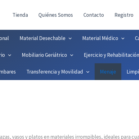
!
Tienda
Quiénes Somos
Contacto
Registro
onal
Material Desechable
Material Médico
C
rio
Mobiliario Geriátrico
Ejercicio y Rehabilitació
umbares
Transferencia y Movilidad
Menaje
Limp
azas, vasos y platos en materiales irrompibles, ideales para c