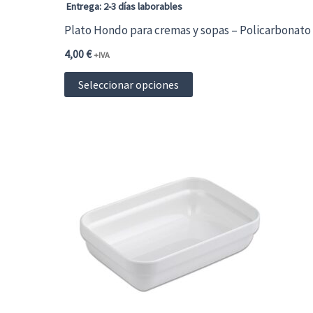
página
Entrega: 2-3 días laborables
de
Plato Hondo para cremas y sopas – Policarbonato
producto
4,00
€
+IVA
Este
Seleccionar opciones
producto
tiene
múltiples
variantes.
Las
opciones
se
pueden
elegir