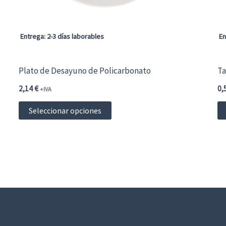
en
la
página
Entrega: 2-3 días laborables
En
de
producto
Plato de Desayuno de Policarbonato
Ta
2,14
€
0,
+IVA
Este
Seleccionar opciones
producto
tiene
múltiples
variantes.
Las
opciones
se