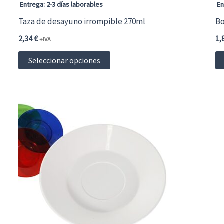
página
Entrega: 2-3 días laborables
En
de
Taza de desayuno irrompible 270ml
Bo
producto
2,34
€
1,
+IVA
Este
Seleccionar opciones
producto
tiene
múltiples
variantes.
Las
opciones
se
pueden
elegir