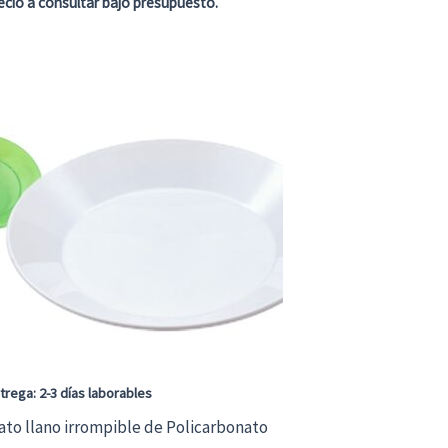
ecio a consultar bajo presupuesto.
trega: 2-3 días laborables
ato llano irrompible de Policarbonato