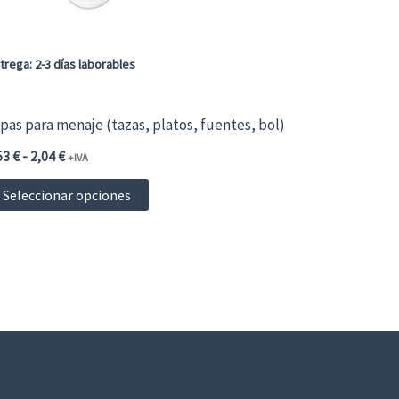
en
la
página
trega: 2-3 días laborables
de
producto
pas para menaje (tazas, platos, fuentes, bol)
Rango
53
€
-
2,04
€
+IVA
de
Este
precios:
Seleccionar opciones
desde
producto
0,53 €0,64 €
hasta
tiene
2,04 €2,47 €
múltiples
variantes.
Las
opciones
se