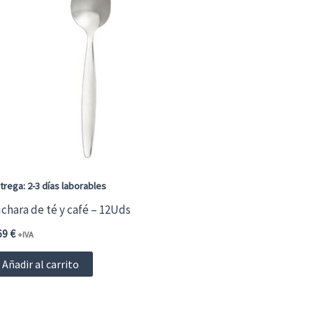
trega: 2-3 días laborables
chara de té y café – 12Uds
69
€
+IVA
Añadir al carrito