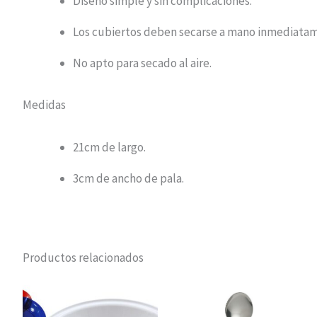
Diseño simple y sin complicaciones.
Los cubiertos deben secarse a mano inmediatam
No apto para secado al aire.
Medidas
21cm de largo.
3cm de ancho de pala.
Productos relacionados