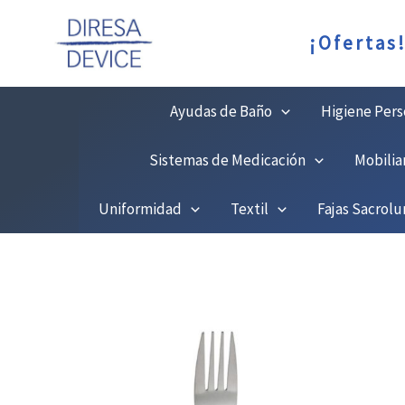
Ir
C
¡Ofertas
al
contenido
Ayudas de Baño
Higiene Pers
Sistemas de Medicación
Mobilia
Uniformidad
Textil
Fajas Sacrol