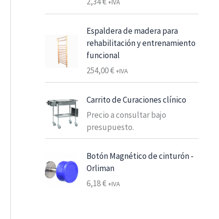
2,34
€
+IVA
e
s
Espaldera de madera para
d
rehabilitación y entrenamiento
e
funcional
6
,
254,00
€
+IVA
2
5
Carrito de Curaciones clínico
Precio a consultar bajo
€
presupuesto.
7
,
5
Botón Magnético de cinturón -
6
Orliman
6,18
€
+IVA
€
h
a