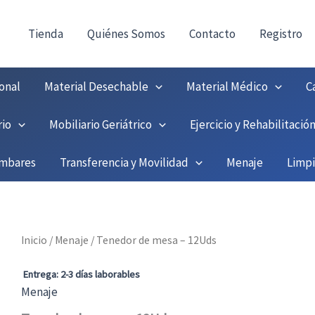
consultas@fedbuy.es
|
Formulario
| Tlf.
9251208
ONTACTO:
!
Tienda
Quiénes Somos
Contacto
Registro
onal
Material Desechable
Material Médico
C
rio
Mobiliario Geriátrico
Ejercicio y Rehabilitació
umbares
Transferencia y Movilidad
Menaje
Limp
Inicio
/
Menaje
/ Tenedor de mesa – 12Uds
Entrega: 2-3 días laborables
Menaje