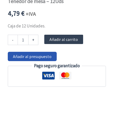
Tenedor de mesa – 12Uds
4,79
€
+IVA
Caja de 12 Unidades.
Tenedor
Añadir al carrito
-
+
de
mesa
-
Añadir al presupuesto
12Uds
cantidad
Pago seguro garantizado