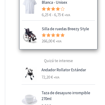
Blanca - Unisex
R
6,25
€
-
6,75
€
Valorado
+IVA
con
4.00
a
de 5
n
Silla de ruedas Breezy Style
g
o
266,00
€
Valorado
+IVA
d
con
5.00
e
de 5
p
Quizá te interese
r
e
Andador Rollator Estándar
c
72,20
€
+IVA
i
o
s
Taza de desayuno irrompible
:
270ml
d