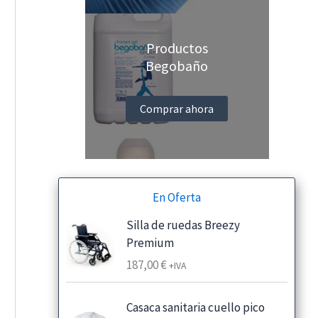
Productos
Begobaño
Comprar ahora
En Oferta
Silla de ruedas Breezy
Premium
187,00
€
+IVA
Casaca sanitaria cuello pico