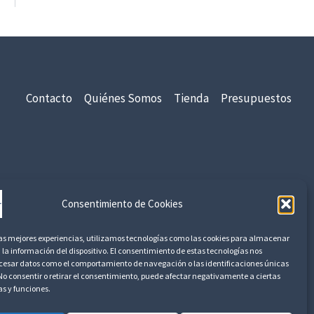
s
t
a
6
,
Contacto
Quiénes Somos
Tienda
Presupuestos
7
5
€
8
,
idad
Aviso Legal
Devoluciones y Reembolsos
1
Consentimiento de Cookies
7
las mejores experiencias, utilizamos tecnologías como las cookies para almacenar
 la información del dispositivo. El consentimiento de estas tecnologías nos
€
ocesar datos como el comportamiento de navegación o las identificaciones únicas
. No consentir o retirar el consentimiento, puede afectar negativamente a ciertas
as y funciones.