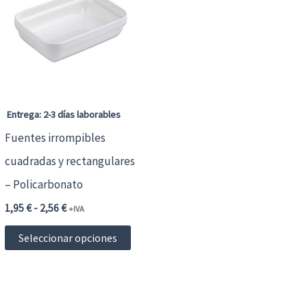
Entrega: 2-3 días laborables
Fuentes irrompibles
cuadradas y rectangulares
– Policarbonato
Rango
1,95
€
-
2,56
€
+IVA
de
Este
precios:
Seleccionar opciones
desde
producto
1,95 €2,36 €
hasta
tiene
2,56 €3,10 €
múltiples