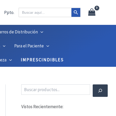
X
45
Botón de búsqueda
Buscar:
Ppto.
arros de Distribución
n
Para el Paciente
ieza
IMPRESCINDIBLES
Buscar
Vistos Recientemente: