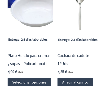
Entrega: 2-3 días laborables
Entrega: 2-3 días laborables
Plato Hondo para cremas
Cuchara de cadete –
y sopas – Policarbonato
12Uds
4,00
€
4,35
€
+IVA
+IVA
Este
Seleccionar opciones
Añadir al carrito
producto
tiene
múltiples