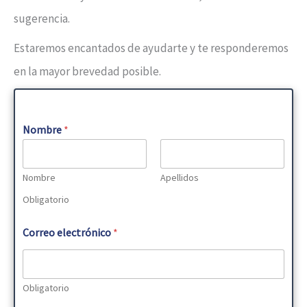
sugerencia.
Estaremos encantados de ayudarte y te responderemos
en la mayor brevedad posible.
C
Nombre
*
o
r
r
e
Nombre
Apellidos
o
*
Obligatorio
E
m
Correo electrónico
*
p
r
e
s
a
Obligatorio