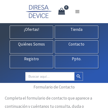
X
Ir
CONTACTO:
consultas@fedbuy.es
|
Formulario
| Tlf.
925120845
al
contenido
¡Ofertas!
Tienda
Quiénes Somos
Contacto
Registro
Ppto.
Botón de búsqueda
Buscar:
Formulario de Contacto
Completa el formulario de contacto que aparece a
continuación y cuéntanos tu consulta, duda o