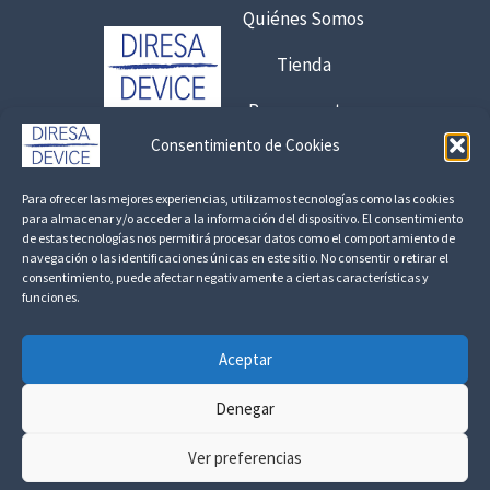
Quiénes Somos
Tienda
Presupuestos
Consentimiento de Cookies
Contacto:
Para ofrecer las mejores experiencias, utilizamos tecnologías como las cookies
925 120 845 /
692 056 409
para almacenar y/o acceder a la información del dispositivo. El consentimiento
de estas tecnologías nos permitirá procesar datos como el comportamiento de
consultas@fedbuy.es
navegación o las identificaciones únicas en este sitio. No consentir o retirar el
consentimiento, puede afectar negativamente a ciertas características y
funciones.
Politica de Privacidad
Aviso Legal
Devoluciones y Reembolsos
Aceptar
Linkedin
Denegar
Ver preferencias
Todos los derechos ©