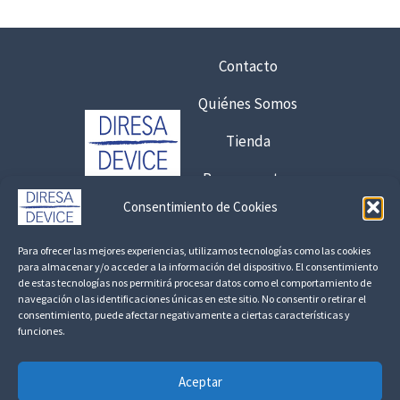
6
d
,
e
7
7
Contacto
5
0
,
Quiénes Somos
€
0
8
Tienda
0
,
Presupuestos
1
€
7
Consentimiento de Cookies
7
Contacto:
7
€
Para ofrecer las mejores experiencias, utilizamos tecnologías como las cookies
,
925 120 845 /
692 056 409
para almacenar y/o acceder a la información del dispositivo. El consentimiento
0
de estas tecnologías nos permitirá procesar datos como el comportamiento de
consultas@fedbuy.es
0
navegación o las identificaciones únicas en este sitio. No consentir o retirar el
consentimiento, puede afectar negativamente a ciertas características y
funciones.
Politica de Privacidad
Aviso Legal
Devoluciones y Reembolsos
€
h
Aceptar
a
Linkedin