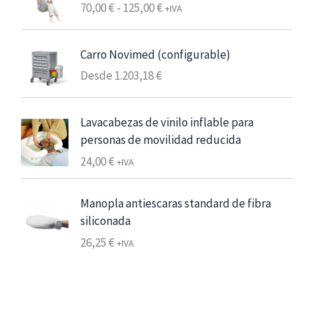
e
R
70,00
€
-
125,00
€
+IVA
6
a
,
n
Carro Novimed (configurable)
2
g
5
Desde
1.203,18
€
o
d
€
e
Lavacabezas de vinilo inflable para
7
p
personas de movilidad reducida
,
r
5
24,00
€
e
+IVA
6
c
i
Manopla antiescaras standard de fibra
€
o
siliconada
h
s
26,25
€
+IVA
a
:
s
d
t
e
a
s