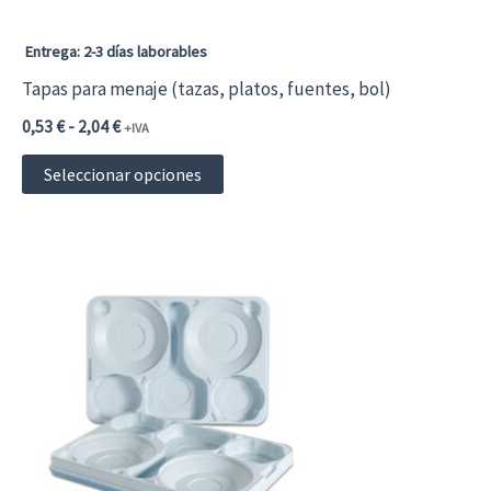
Entrega: 2-3 días laborables
Tapas para menaje (tazas, platos, fuentes, bol)
Rango
0,53
€
-
2,04
€
+IVA
de
Este
precios:
Seleccionar opciones
desde
producto
0,53 €0,64 €
hasta
tiene
2,04 €2,47 €
múltiples
variantes.
Las
opciones
se
pueden