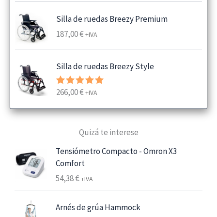
a
de 5
n
Silla de ruedas Breezy Premium
g
187,00
€
+IVA
o
d
e
Silla de ruedas Breezy Style
p
r
266,00
€
Valorado
+IVA
e
con
5.00
de 5
c
i
Quizá te interese
o
s
Tensiómetro Compacto - Omron X3
:
Comfort
d
54,38
€
+IVA
e
s
Arnés de grúa Hammock
d