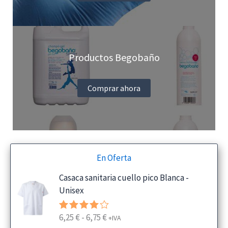
Productos Begobaño
Comprar ahora
En Oferta
Casaca sanitaria cuello pico Blanca -
Unisex
R
6,25
€
-
6,75
€
Valorado
+IVA
con
4.00