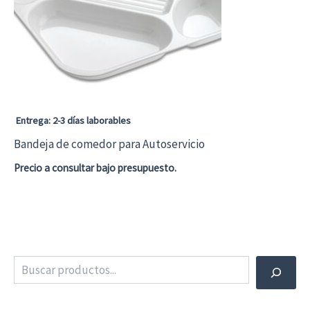
se
pueden
elegir
en
la
página
Entrega: 2-3 días laborables
de
Bandeja de comedor para Autoservicio
producto
Precio a consultar bajo presupuesto.
Buscar