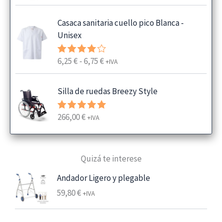
Casaca sanitaria cuello pico Blanca -
Unisex
R
6,25
€
-
6,75
€
Valorado
+IVA
con
4.00
a
de 5
n
Silla de ruedas Breezy Style
g
o
266,00
€
Valorado
+IVA
d
con
5.00
e
de 5
p
Quizá te interese
r
e
Andador Ligero y plegable
c
59,80
€
+IVA
i
o
s