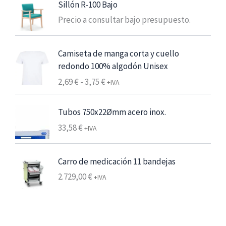
Sillón R-100 Bajo
:
Precio a consultar bajo presupuesto.
d
e
s
Camiseta de manga corta y cuello
d
redondo 100% algodón Unisex
e
R
2,69
€
-
3,75
€
+IVA
6
a
,
n
Tubos 750x22Ømm acero inox.
2
g
5
33,58
€
+IVA
o
d
€
e
Carro de medicación 11 bandejas
7
p
,
2.729,00
€
+IVA
r
5
e
6
c
i