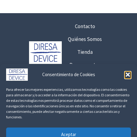
€
o
h
s
a
:
s
Contacto
d
t
e
a
Quiénes Somos
s
6
d
Tienda
,
e
7
Presupuestos
2
5
,
Consentimiento de Cookies
6
Contacto:
€
9
Para ofrecer las mejores experiencias, utilizamos tecnologías como las cookies
8
925 120 845 /
692 056 409
para almacenar y/o acceder a la información del dispositivo. El consentimiento
,
de estas tecnologías nos permitirá procesar datos como el comportamiento de
€
consultas@fedbuy.es
navegación o las identificaciones únicas en este sitio. No consentir o retirar el
1
3
consentimiento, puede afectar negativamente a ciertas características y
7
funciones.
,
Politica de Privacidad
Aviso Legal
Devoluciones y Reembolsos
2
€
5
Aceptar