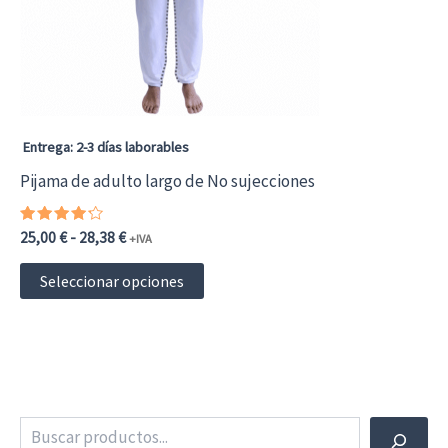
pueden
elegir
en
la
página
Entrega: 2-3 días laborables
de
Pijama de adulto largo de No sujecciones
producto
Valorado
Rango
25,00
€
-
28,38
€
+IVA
con
de
4.00
Este
precios:
de 5
Seleccionar opciones
desde
producto
25,00 €30,25 €
hasta
tiene
28,38 €34,34 €
múltiples
variantes.
Buscar
Las