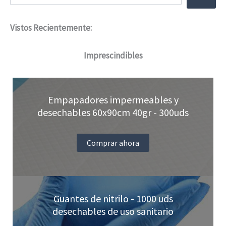
opciones
Vistos Recientemente:
se
pueden
Imprescindibles
elegir
en
Empapadores impermeables y
la
desechables 60x90cm 40gr - 300uds
página
de
Comprar ahora
producto
Guantes de nitrilo - 1000 uds
desechables de uso sanitario