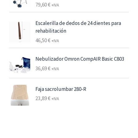
s
79,60
€
Valorado
+IVA
con
4.00
d
de 5
e
Escalerilla de dedos de 24 dientes para
6
rehabilitación
,
46,50
€
+IVA
2
5
Nebulizador Omron CompAIR Basic C803
€
36,69
€
+IVA
7
,
5
Faja sacrolumbar 280-R
6
23,89
€
+IVA
€
h
a
s