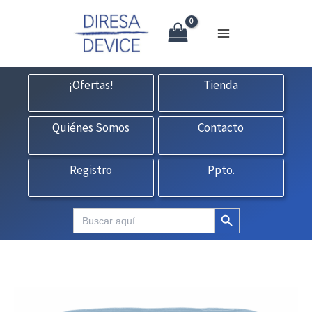
X
Ir
CONTACTO:
consultas@fedbuy.es
|
Formulario
| Tlf.
925120845
al
contenido
¡Ofertas!
Tienda
Quiénes Somos
Contacto
Registro
Ppto.
Botón de búsqueda
Buscar: