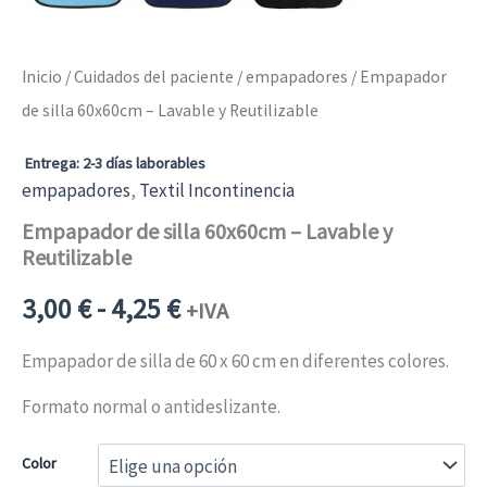
Inicio
/
Cuidados del paciente
/
empapadores
/ Empapador
de silla 60x60cm – Lavable y Reutilizable
Entrega: 2-3 días laborables
empapadores
,
Textil Incontinencia
Empapador de silla 60x60cm – Lavable y
Reutilizable
Rango
3,00
€
-
4,25
€
+IVA
de
Empapador de silla de 60 x 60 cm en diferentes colores.
Formato normal o antideslizante.
precios:
Color
desde