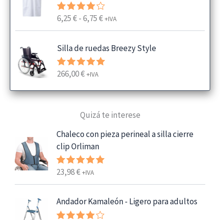
R
6,25
€
-
6,75
€
Valorado
+IVA
con
4.00
a
de 5
n
Silla de ruedas Breezy Style
g
o
266,00
€
Valorado
+IVA
d
con
5.00
e
de 5
p
Quizá te interese
r
e
Chaleco con pieza perineal a silla cierre
c
clip Orliman
i
o
23,98
€
Valorado
+IVA
s
con
5.00
:
de 5
Andador Kamaleón - Ligero para adultos
d
e