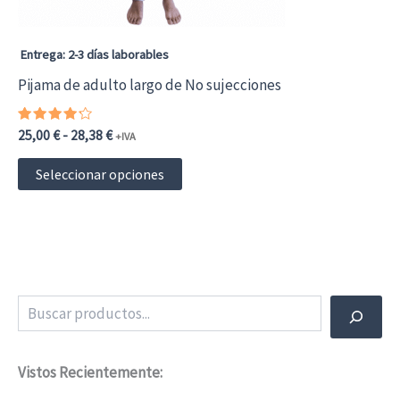
la
página
Entrega: 2-3 días laborables
de
Pijama de adulto largo de No sujecciones
producto
Valorado
Rango
25,00
€
-
28,38
€
+IVA
con
de
4.00
Este
precios:
de 5
Seleccionar opciones
desde
producto
25,00 €30,25 €
hasta
tiene
28,38 €34,34 €
múltiples
variantes.
Buscar
Las
opciones
Vistos Recientemente:
se