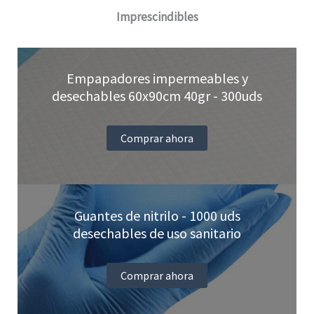
pueden
Imprescindibles
elegir
en
Empapadores impermeables y
la
desechables 60x90cm 40gr - 300uds
página
de
Comprar ahora
producto
Guantes de nitrilo - 1000 uds
desechables de uso sanitario
Comprar ahora