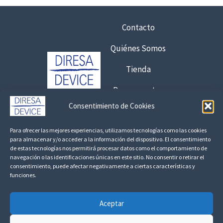
t
a
Contacto
6
,
Quiénes Somos
7
Tienda
5
Presupuestos
€
Consentimiento de Cookies
8
Contacto:
,
Para ofrecer las mejores experiencias, utilizamos tecnologías como las cookies
1
925 120 845 /
692 056 409
para almacenar y/o acceder a la información del dispositivo. El consentimiento
7
de estas tecnologías nos permitirá procesar datos como el comportamiento de
consultas@fedbuy.es
navegación o las identificaciones únicas en este sitio. No consentir o retirar el
consentimiento, puede afectar negativamente a ciertas características y
€
funciones.
Politica de Privacidad
Aviso Legal
Devoluciones y Reembolsos
Aceptar
Linkedin