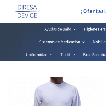
Ir
C
¡Ofertas
al
contenido
Ayudas de Baño
Higiene Pers
Sistemas de Medicación
Mobilia
Uniformidad
Textil
Fajas Sacrol