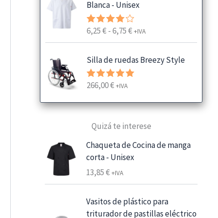
Blanca - Unisex
R
6,25
€
-
6,75
€
Valorado
+IVA
con
4.00
a
de 5
n
Silla de ruedas Breezy Style
g
o
266,00
€
Valorado
+IVA
d
con
5.00
e
de 5
p
Quizá te interese
r
e
Chaqueta de Cocina de manga
c
corta - Unisex
i
13,85
€
+IVA
o
s
:
Vasitos de plástico para
d
triturador de pastillas eléctrico