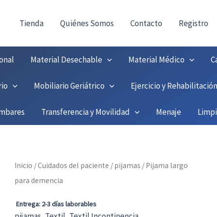
consultas@fedbuy.es
|
Formulario
| Tlf.
9251208
ONTACTO:
!
Tienda
Quiénes Somos
Contacto
Registro
onal
Material Desechable
Material Médico
C
rio
Mobiliario Geriátrico
Ejercicio y Rehabilitació
umbares
Transferencia y Movilidad
Menaje
Limp
Inicio
/
Cuidados del paciente
/
pijamas
/ Pijama largo
para demencia
Entrega: 2-3 días laborables
pijamas
,
Textil
,
Textil Incontinencia