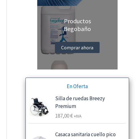
Productos
Begobaño
Comprar ahora
En Oferta
Silla de ruedas Breezy
Premium
187,00
€
+IVA
Casaca sanitaria cuello pico