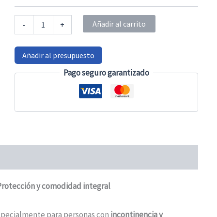
Pijama
Añadir al carrito
-
+
largo
para
demencia
Añadir al presupuesto
cantidad
Pago seguro garantizado
Protección y comodidad integral
especialmente para personas con
incontinencia y