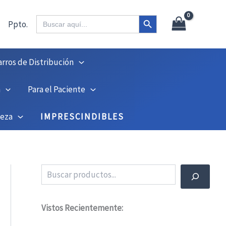
X
45
Botón de búsqueda
Buscar:
Ppto.
arros de Distribución
n
Para el Paciente
ieza
IMPRESCINDIBLES
Buscar
Vistos Recientemente: