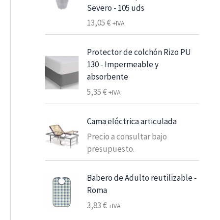
e
Severo - 105 uds
s
13,05
€
+IVA
d
e
Protector de colchón Rizo PU
6
130 - Impermeable y
,
absorbente
2
5,35
€
5
+IVA
€
Cama eléctrica articulada
7
Precio a consultar bajo
,
presupuesto.
5
6
Babero de Adulto reutilizable -
Roma
€
h
3,83
€
+IVA
a