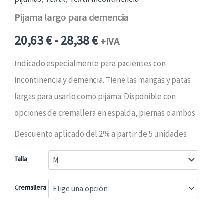
Pijama largo para demencia
Rango
20,63
€
-
28,38
€
+IVA
de
Indicado especialmente para pacientes con
incontinencia y demencia. Tiene las mangas y patas
precios:
largas para usarlo como pijama. Disponible con
desde
opciones de cremallera en espalda, piernas o ambos.
Descuento aplicado del 2% a partir de 5 unidades.
20,63 €24,96 €
Talla
hasta
28,38 €34,34 €
Cremallera