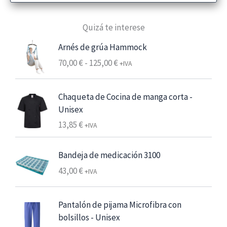
e
de 5
p
Quizá te interese
r
e
Arnés de grúa Hammock
c
R
70,00
€
-
125,00
€
+IVA
i
a
o
n
s
Chaqueta de Cocina de manga corta -
g
:
Unisex
o
d
13,85
€
d
+IVA
e
e
s
p
Bandeja de medicación 3100
d
r
e
43,00
€
+IVA
e
6
c
,
i
Pantalón de pijama Microfibra con
2
o
bolsillos - Unisex
5
s