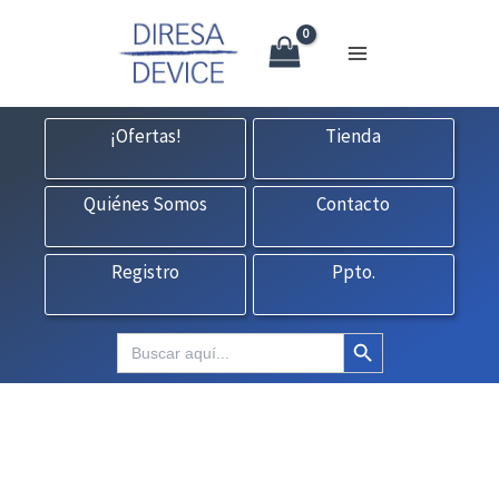
X
Ir
CONTACTO:
consultas@fedbuy.es
|
Formulario
| Tlf.
925120845
al
contenido
¡Ofertas!
Tienda
Quiénes Somos
Contacto
Registro
Ppto.
Botón de búsqueda
Buscar: