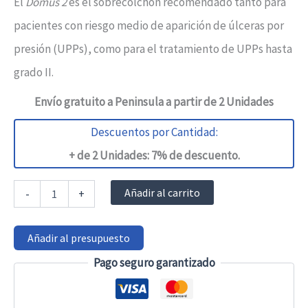
El
Domus 2
es el sobrecolchón recomendado tanto para
pacientes con riesgo medio de aparición de úlceras por
presión (UPPs), como para el tratamiento de UPPs hasta
grado II.
Envío gratuito a Peninsula a partir de 2 Unidades
Descuentos por Cantidad:
+ de 2 Unidades: 7% de descuento.
Colchón
Añadir al carrito
-
+
antiescaras
Domus
2
Añadir al presupuesto
–
soporte
Pago seguro garantizado
medio
para
úlceras