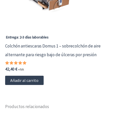
Entrega: 2-3 días laborables
Colchón antiescaras Domus 1 – sobrecolchón de aire
alternante para riesgo bajo de úlceras por presión
Valorado
42,40
€
+IVA
con
5.00
de 5
Añadir al carrito
Productos relacionados