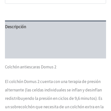
por
presión
grado
II,
hasta
140
Descripción
kg
cantidad
Información adicional
Valoraciones (0)
Colchón antiescaras Domus 2
El colchón Domus 2 cuenta con una terapia de presión
alternante (las celdas individuales se inflan y desinflan
redistribuyendo la presión en ciclos de 9,6 minutos). Es
un sobrecolchón que necesita de un colchón extra en la