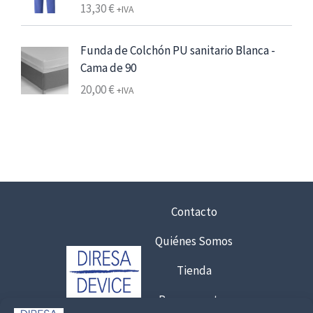
13,30
€
+IVA
:
€
d
7
Funda de Colchón PU sanitario Blanca -
e
,
Cama de 90
s
5
d
20,00
€
+IVA
6
e
7
€
0
h
,
a
0
s
0
t
Contacto
a
€
6
Quiénes Somos
7
,
7
7
Tienda
,
5
0
Presupuestos