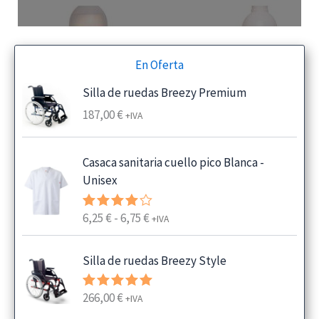
En Oferta
Silla de ruedas Breezy Premium
187,00
€
+IVA
Casaca sanitaria cuello pico Blanca -
Unisex
R
6,25
€
-
6,75
€
Valorado
+IVA
con
4.00
a
de 5
n
Silla de ruedas Breezy Style
g
o
266,00
€
Valorado
+IVA
d
con
5.00