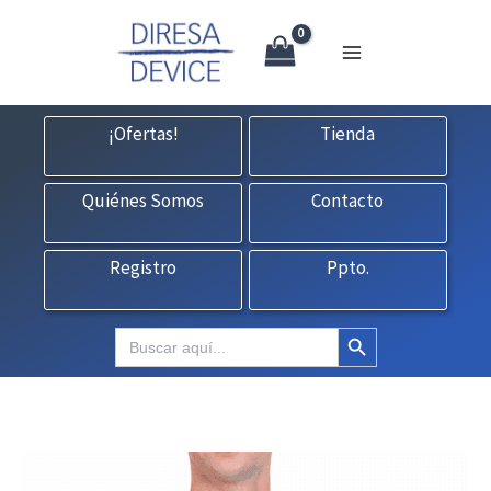
X
Ir
CONTACTO:
consultas@fedbuy.es
|
Formulario
| Tlf.
925120845
al
contenido
¡Ofertas!
Tienda
Quiénes Somos
Contacto
Registro
Ppto.
Botón de búsqueda
Buscar: