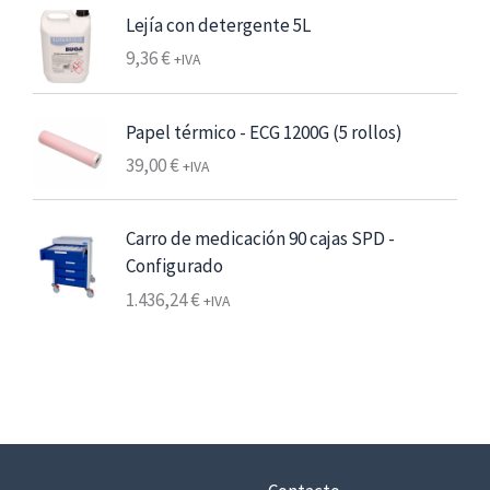
d
Lejía con detergente 5L
e
9,36
€
6
+IVA
,
2
Papel térmico - ECG 1200G (5 rollos)
5
39,00
€
+IVA
€
7
Carro de medicación 90 cajas SPD -
,
Configurado
5
1.436,24
€
+IVA
6
€
h
a
s
t