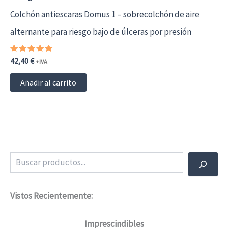
Colchón antiescaras Domus 1 – sobrecolchón de aire
alternante para riesgo bajo de úlceras por presión
Valorado
42,40
€
+IVA
con
5.00
de 5
Añadir al carrito
Buscar
Vistos Recientemente:
Imprescindibles