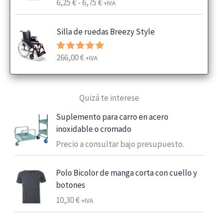
R
6,25
€
-
6,75
€
Valorado
+IVA
con
4.00
a
de 5
n
Silla de ruedas Breezy Style
g
o
266,00
€
Valorado
+IVA
d
con
5.00
e
de 5
p
Quizá te interese
r
e
Suplemento para carro en acero
c
inoxidable o cromado
i
Precio a consultar bajo presupuesto.
o
s
:
Polo Bicolor de manga corta con cuello y
d
botones
e
10,30
€
+IVA
s