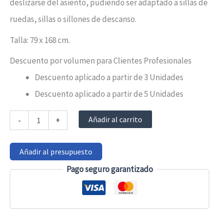
deslizarse del asiento, pudiendo ser adaptado a sillas de
ruedas, sillas o sillones de descanso.
Talla: 79 x 168 cm.
Descuento por volumen para Clientes Profesionales
Descuento aplicado a partir de 3 Unidades
Descuento aplicado a partir de 5 Unidades
Chaleco
Añadir al carrito
-
+
con
pieza
perineal
Añadir al presupuesto
a
silla
Pago seguro garantizado
cierre
clip
Orliman
cantidad