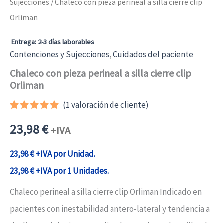
Sujecciones
/ Chaleco con pieza perineal a silla cierre clip
Orliman
Entrega: 2-3 días laborables
Contenciones y Sujecciones
,
Cuidados del paciente
Chaleco con pieza perineal a silla cierre clip
Orliman
(
1
valoración de cliente)
Valorado
1
con
5.00
23,98
€
+IVA
de 5 en
base a
valoración
23,98
€
+IVA por Unidad.
de un
cliente
23,98
€
+IVA por 1 Unidades.
Chaleco perineal a silla cierre clip Orliman Indicado en
pacientes con inestabilidad antero-lateral y tendencia a