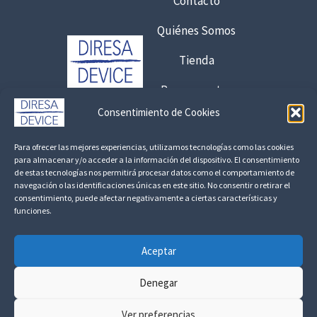
Contacto
a
6
Quiénes Somos
,
7
Tienda
5
Presupuestos
€
Consentimiento de Cookies
8
Contacto:
,
Para ofrecer las mejores experiencias, utilizamos tecnologías como las cookies
925 120 845 /
692 056 409
para almacenar y/o acceder a la información del dispositivo. El consentimiento
1
de estas tecnologías nos permitirá procesar datos como el comportamiento de
7
consultas@fedbuy.es
navegación o las identificaciones únicas en este sitio. No consentir o retirar el
consentimiento, puede afectar negativamente a ciertas características y
funciones.
Politica de Privacidad
Aviso Legal
Devoluciones y Reembolsos
€
Aceptar
Linkedin
Denegar
Ver preferencias