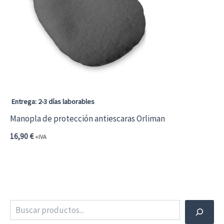
Las
opciones
se
pueden
elegir
en
Entrega: 2-3 días laborables
la
Manopla de protección antiescaras Orliman
página
16,90
€
+IVA
de
Este
producto
producto
tiene
múltiples
Buscar
variantes.