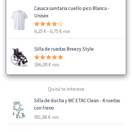
Casaca sanitaria cuello pico Blanca -
Unisex
R
6,25
€
-
6,75
€
Valorado
+IVA
con
4.00
a
de 5
n
Silla de ruedas Breezy Style
g
o
266,00
€
Valorado
+IVA
d
con
5.00
e
de 5
p
Quizá te interese
r
e
Silla de ducha y WC ETAC Clean - 4 ruedas
c
con freno
i
381,86
€
+IVA
o
s