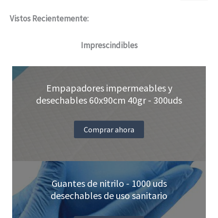
Las
Vistos Recientemente:
opciones
Imprescindibles
se
pueden
elegir
Empapadores impermeables y
en
desechables 60x90cm 40gr - 300uds
la
página
Comprar ahora
de
producto
Guantes de nitrilo - 1000 uds
desechables de uso sanitario