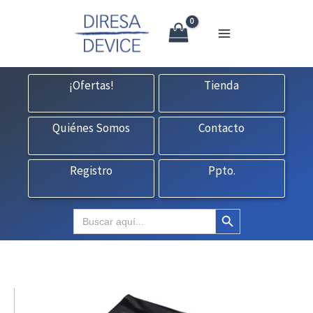
X
Ir
CONTACTO:
consultas@fedbuy.es
|
Formulario
| Tlf.
925120845
al
contenido
¡Ofertas!
Tienda
Quiénes Somos
Contacto
Registro
Ppto.
Botón de búsqueda
Buscar: