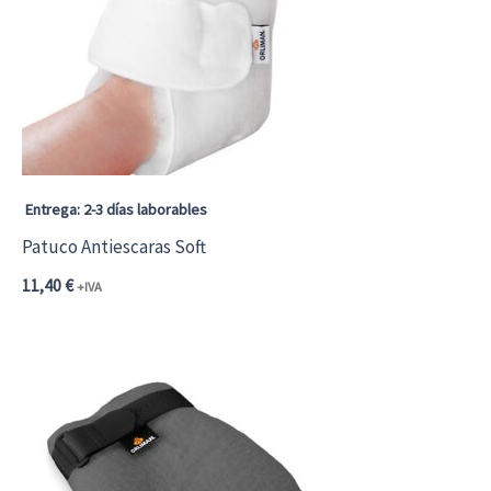
Entrega: 2-3 días laborables
Patuco Antiescaras Soft
11,40
€
+IVA
Este
producto
tiene
múltiples
variantes.