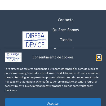
h
s
a
:
s
d
Contacto
t
e
a
s
Quiénes Somos
6
d
,
e
Tienda
7
1
5
Presupuestos
6
4
Consentimiento de Cookies
€
,
Contacto:
8
6
Para ofrecer las mejores experiencias, utilizamos tecnologías como las cookies
925 120 845 /
692 056 409
,
para almacenar y/o acceder a la información del dispositivo. El consentimiento
5
de estas tecnologías nos permitirá procesar datos como el comportamiento de
1
consultas@fedbuy.es
navegación o las identificaciones únicas en este sitio. No consentir o retirar el
7
€
consentimiento, puede afectar negativamente a ciertas características y
funciones.
1
Politica de Privacidad
Aviso Legal
Devoluciones y Reembolsos
€
9
9
Aceptar