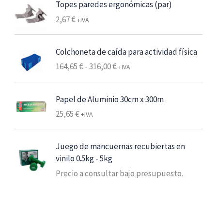
:
Topes paredes ergonómicas (par)
d
2,67
€
+IVA
e
s
Colchoneta de caída para actividad física
d
e
R
164,65
€
-
316,00
€
+IVA
6
a
,
n
Papel de Aluminio 30cm x 300m
2
g
5
25,65
€
o
+IVA
d
€
e
Juego de mancuernas recubiertas en
7
p
vinilo 0.5kg - 5kg
,
r
5
Precio a consultar bajo presupuesto.
e
6
c
i
€
o