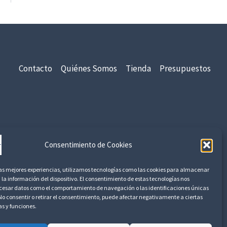
s
t
a
6
,
Contacto
Quiénes Somos
Tienda
Presupuestos
7
5
€
8
,
idad
Aviso Legal
Devoluciones y Reembolsos
Consentimiento de Cookies
1
7
las mejores experiencias, utilizamos tecnologías como las cookies para almacenar
 la información del dispositivo. El consentimiento de estas tecnologías nos
€
ocesar datos como el comportamiento de navegación o las identificaciones únicas
. No consentir o retirar el consentimiento, puede afectar negativamente a ciertas
as y funciones.