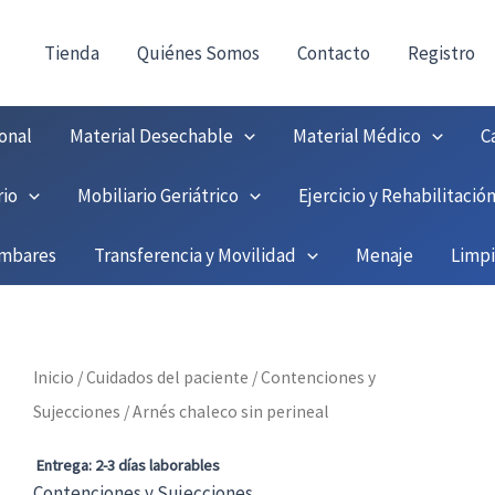
!
Tienda
Quiénes Somos
Contacto
Registro
onal
Material Desechable
Material Médico
C
rio
Mobiliario Geriátrico
Ejercicio y Rehabilitació
umbares
Transferencia y Movilidad
Menaje
Limp
Inicio
/
Cuidados del paciente
/
Contenciones y
Sujecciones
/ Arnés chaleco sin perineal
Entrega: 2-3 días laborables
Contenciones y Sujecciones