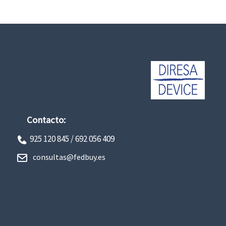
Contacto:
925 120 845 /
692 056 409
consultas@fedbuy.es