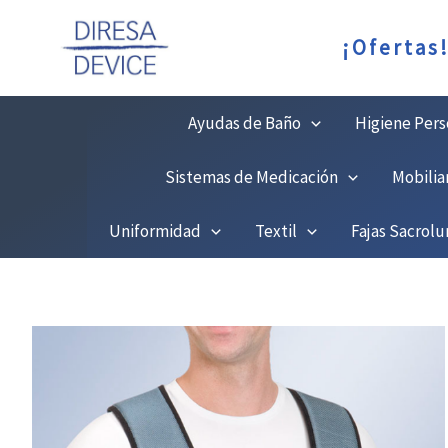
Ir
¡Ofertas
al
contenido
Ayudas de Baño
Higiene Pers
Sistemas de Medicación
Mobilia
Uniformidad
Textil
Fajas Sacrol