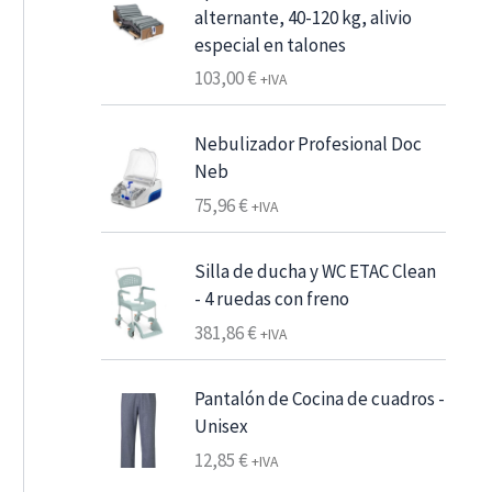
e
alternante, 40-120 kg, alivio
s
especial en talones
d
103,00
€
+IVA
e
6
Nebulizador Profesional Doc
,
Neb
2
75,96
€
5
+IVA
€
Silla de ducha y WC ETAC Clean
7
- 4 ruedas con freno
,
381,86
€
+IVA
5
6
Pantalón de Cocina de cuadros -
Unisex
€
h
12,85
€
+IVA
a