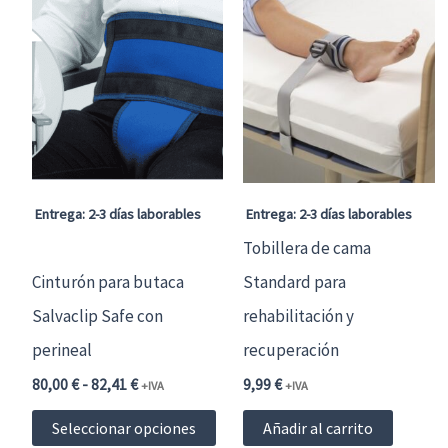
Entrega: 2-3 días laborables
Entrega: 2-3 días laborables
Tobillera de cama
Cinturón para butaca
Standard para
Salvaclip Safe con
rehabilitación y
perineal
recuperación
Rango
80,00
€
-
82,41
€
9,99
€
+IVA
+IVA
de
Este
precios:
Seleccionar opciones
Añadir al carrito
desde