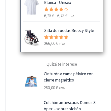
Blanca - Unisex
R
6,25
€
-
6,75
€
Valorado
+IVA
con
4.00
a
de 5
n
Silla de ruedas Breezy Style
g
o
266,00
€
Valorado
+IVA
d
con
5.00
e
de 5
p
Quizá te interese
r
e
Cinturón a cama pélvico con
c
cierre magnético
i
280,00
€
+IVA
o
s
:
Colchón antiescaras Domus S
d
Apex – sobrecolchón