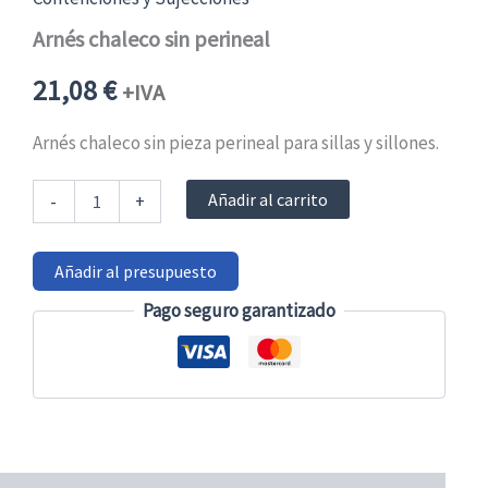
Arnés chaleco sin perineal
21,08
€
+IVA
Arnés chaleco sin pieza perineal para sillas y sillones.
Arnés
Añadir al carrito
-
+
chaleco
sin
perineal
Añadir al presupuesto
cantidad
Pago seguro garantizado