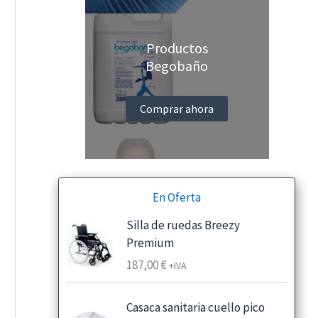
Productos
Begobaño
Comprar ahora
En Oferta
Silla de ruedas Breezy
Premium
187,00
€
+IVA
Casaca sanitaria cuello pico