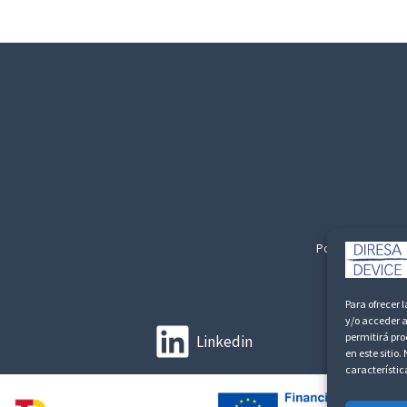
Politica de Privac
Para ofrecer 
y/o acceder a
permitirá pr
Linkedin
en este sitio
característic