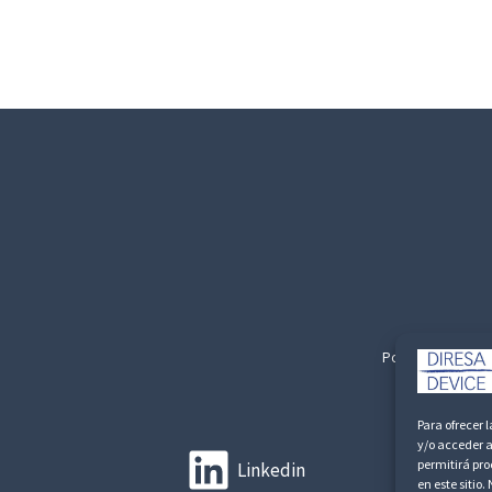
Politica de Privac
Para ofrecer 
y/o acceder a
permitirá pr
Linkedin
en este sitio