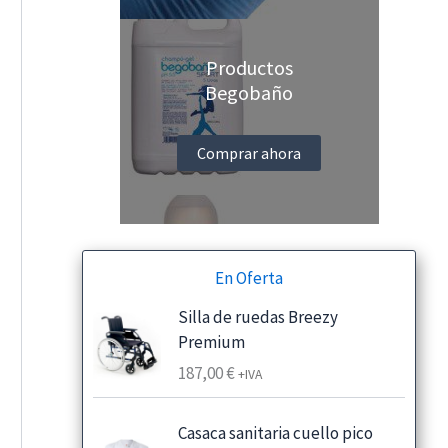
Productos
Begobaño
Comprar ahora
En Oferta
Silla de ruedas Breezy
Premium
187,00
€
+IVA
Casaca sanitaria cuello pico