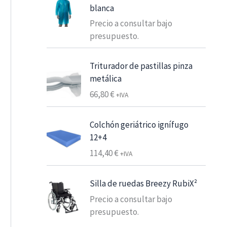
e
blanca
s
Precio a consultar bajo
d
presupuesto.
e
6
Triturador de pastillas pinza
,
metálica
2
66,80
€
5
+IVA
€
Colchón geriátrico ignífugo
7
12+4
,
114,40
€
+IVA
5
6
Silla de ruedas Breezy RubiX²
€
Precio a consultar bajo
h
presupuesto.
a