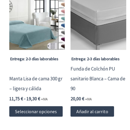
Entrega: 2-3 días laborables
Entrega: 2-3 días laborables
Funda de Colchón PU
Manta Lisa de cama 300 gr
sanitario Blanca – Cama de
– ligera y cálida
90
Rango
11,75
€
-
19,30
€
20,00
€
+IVA
+IVA
de
Este
precios:
Seleccionar opciones
Añadir al carrito
desde
producto
11,75 €14,22 €
hasta
tiene