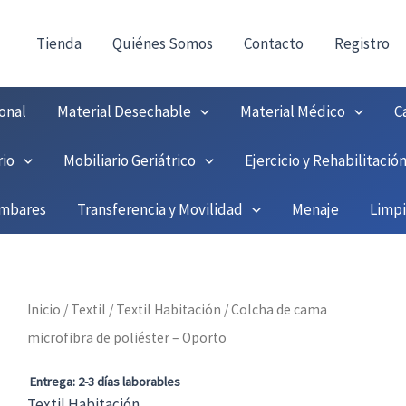
consultas@fedbuy.es
|
Formulario
| Tlf.
9251208
ONTACTO:
!
Tienda
Quiénes Somos
Contacto
Registro
onal
Material Desechable
Material Médico
C
rio
Mobiliario Geriátrico
Ejercicio y Rehabilitació
umbares
Transferencia y Movilidad
Menaje
Limp
Inicio
/
Textil
/
Textil Habitación
/ Colcha de cama
microfibra de poliéster – Oporto
Entrega: 2-3 días laborables
Textil Habitación