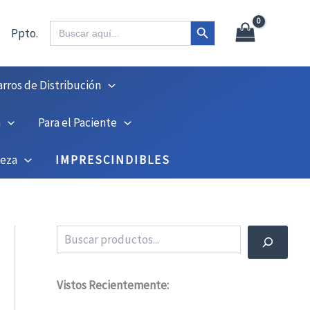
X
45
Botón de búsqueda
Buscar:
Ppto.
arros de Distribución
n
Para el Paciente
ieza
IMPRESCINDIBLES
Buscar
Vistos Recientemente: