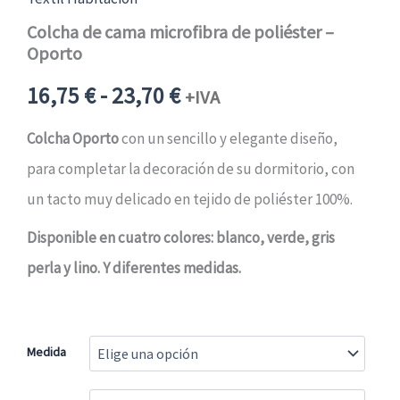
Colcha de cama microfibra de poliéster –
Oporto
Rango
16,75
€
-
23,70
€
+IVA
de
Colcha Oporto
con un sencillo y elegante diseño,
para completar la decoración de su dormitorio, con
precios:
un tacto muy delicado en tejido de poliéster 100%.
desde
Disponible en cuatro colores: blanco, verde, gris
perla y lino. Y diferentes medidas.
16,75 €20,27 €
hasta
Medida
23,70 €28,68 €