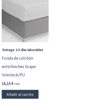
Entrega: 2-3 días laborables
Funda de colchón
antichinches Scape
Interlock/PU
16,10
€
+IVA
Añadir al carrito