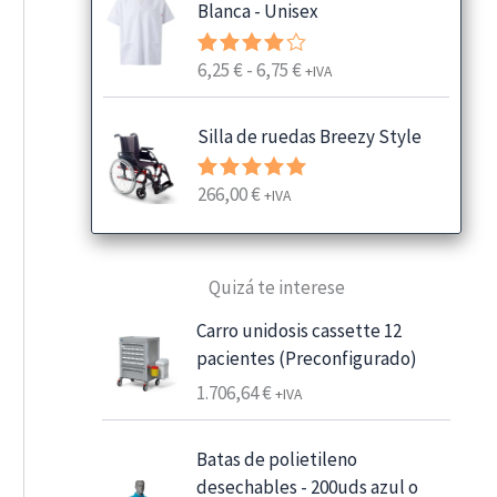
Blanca - Unisex
R
6,25
€
-
6,75
€
Valorado
+IVA
con
4.00
a
de 5
n
Silla de ruedas Breezy Style
g
o
266,00
€
Valorado
+IVA
d
con
5.00
e
de 5
p
Quizá te interese
r
e
Carro unidosis cassette 12
c
pacientes (Preconfigurado)
i
1.706,64
€
+IVA
o
s
:
Batas de polietileno
d
desechables - 200uds azul o