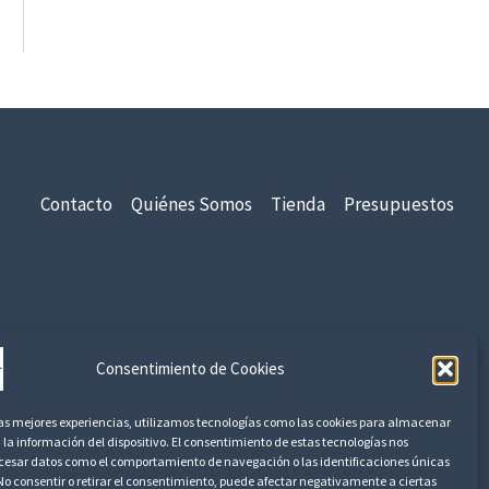
Contacto
Quiénes Somos
Tienda
Presupuestos
idad
Aviso Legal
Devoluciones y Reembolsos
Consentimiento de Cookies
las mejores experiencias, utilizamos tecnologías como las cookies para almacenar
 la información del dispositivo. El consentimiento de estas tecnologías nos
ocesar datos como el comportamiento de navegación o las identificaciones únicas
. No consentir o retirar el consentimiento, puede afectar negativamente a ciertas