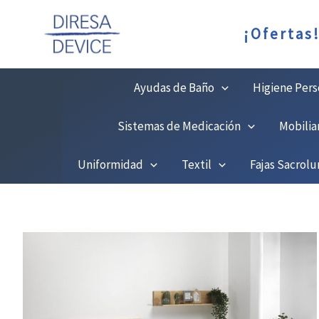
Ir
C
¡Ofertas
al
contenido
Ayudas de Baño
Higiene Pers
Sistemas de Medicación
Mobilia
Uniformidad
Textil
Fajas Sacrol