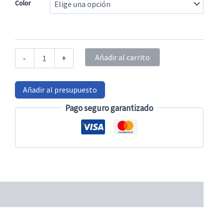
Color
Colcha
Añadir al carrito
-
+
de
cama
microfibra
Añadir al presupuesto
de
poliéster
Pago seguro garantizado
-
Oporto
cantidad