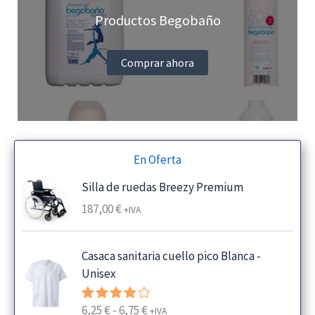
Productos Begobaño
Comprar ahora
En Oferta
Silla de ruedas Breezy Premium
187,00
€
+IVA
Casaca sanitaria cuello pico Blanca -
Unisex
R
6,25
€
-
6,75
€
Valorado
+IVA