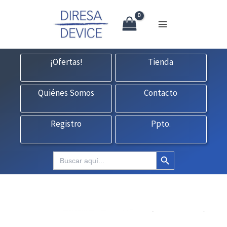
X
Ir
CONTACTO:
consultas@fedbuy.es
|
Formulario
| Tlf.
925120845
al
contenido
¡Ofertas!
Tienda
Quiénes Somos
Contacto
Registro
Ppto.
Botón de búsqueda
Buscar: