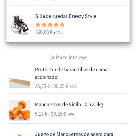
con
4.00
a
de 5
n
Silla de ruedas Breezy Style
g
o
266,00
€
Valorado
+IVA
d
con
5.00
e
de 5
p
Quizá te interese
r
e
Protector de barandillas de cama
c
acolchado
i
R
28,25
€
-
30,25
€
+IVA
o
a
s
n
:
Mancuernas de Vinilo - 0,5 a 5kg
g
d
R
5,15
€
-
39,25
€
+IVA
o
e
a
d
s
n
e
Juego de Mancuernas de acero para
d