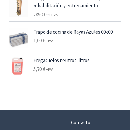
g
p
rehabilitación y entrenamiento
e
o
r
6
289,00
€
d
+IVA
e
,
e
c
2
p
Trapo de cocina de Rayas Azules 60x60
i
5
r
o
1,00
€
+IVA
e
s
€
c
:
7
i
Fregasuelos neutro 5 litros
d
,
o
e
5,70
€
+IVA
5
s
s
6
:
d
d
e
€
e
2
h
s
8
a
d
,
s
e
2
t
Contacto
5
5
a