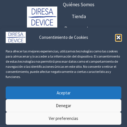
,
Quiénes Somos
6
1
€
,
5
Tienda
3
7
4
5
Presupuestos
€
,
6
Consentimiento de Cookies
1
€
,
Contacto:
8
8
2
Para ofrecer las mejores experiencias, utilizamos tecnologías como las cookies
,
925 120 845 /
692 056 409
para almacenar y/o acceder a la información del dispositivo. El consentimiento
3
€
de estas tecnologías nos permitirá procesar datos como el comportamiento de
1
consultas@fedbuy.es
h
navegación o las identificaciones únicas en este sitio. No consentir o retirar el
7
€
consentimiento, puede afectar negativamente a ciertas características y
a
funciones.
h
Politica de Privacidad
Aviso Legal
Devoluciones y Reembolsos
s
€
a
t
s
Aceptar
a
Linkedin
t
3
Denegar
a
0
3
,
Ver preferencias
9
Todos los derechos ©
2