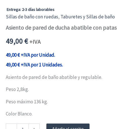
Entrega: 2-3 días laborables
Sillas de baño con ruedas
,
Taburetes y Sillas de baño
Asiento de pared de ducha abatible con patas
49,00
€
+IVA
49,00
€
+IVA por Unidad.
49,00
€
+IVA por 1 Unidades.
Asiento de pared de baño abatible y regulable.
Peso 2,8kg.
Peso máximo 136 kg.
Color Blanco.
Asiento
Añadir al carrito