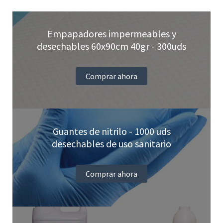
pueden
elegir
Empapadores impermeables y
en
desechables 60x90cm 40gr - 300uds
la
página
Comprar ahora
de
producto
Guantes de nitrilo - 1000 uds
desechables de uso sanitario
Comprar ahora