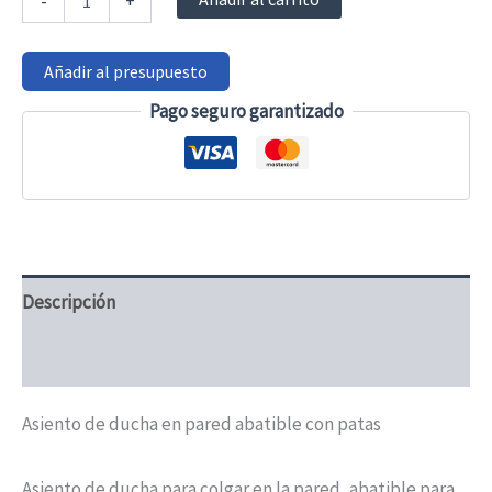
-
+
de
pared
de
Añadir al presupuesto
ducha
abatible
Pago seguro garantizado
con
patas
cantidad
Descripción
Valoraciones (0)
Asiento de ducha en pared abatible con patas
Asiento de ducha para colgar en la pared, abatible para