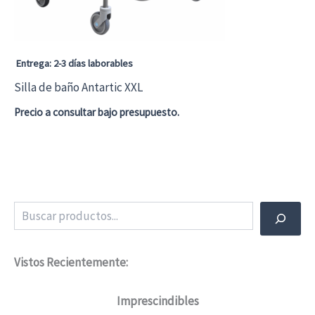
Entrega: 2-3 días laborables
Silla de baño Antartic XXL
Precio a consultar bajo presupuesto.
Este
producto
tiene
múltiples
Buscar
variantes.
Las
Vistos Recientemente:
opciones
Imprescindibles
se