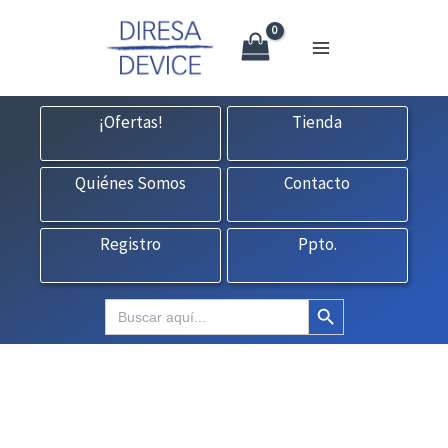
X
Ir
CONTACTO:
consultas@fedbuy.es
|
Formulario
| Tlf.
925120845
al
contenido
¡Ofertas!
Tienda
Quiénes Somos
Contacto
Registro
Ppto.
Botón de búsqueda
Buscar: