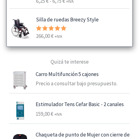
R
6,25
€
-
6,75
€
Valorado
+IVA
con
4.00
a
de 5
n
Silla de ruedas Breezy Style
g
o
266,00
€
Valorado
+IVA
d
con
5.00
e
de 5
p
Quizá te interese
r
e
Carro Multifunción 5 cajones
c
Precio a consultar bajo presupuesto.
i
o
s
Estimulador Tens Cefar Basic - 2 canales
:
159,00
€
+IVA
d
e
s
Chaqueta de punto de Mujer con cierre de