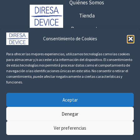
a
Quiénes Somos
6
Tienda
,
7
Presupuestos
5
Consentimiento de Cookies
Contacto:
€
Para ofrecer las mejores experiencias, utilizamos tecnologías como las cookies
8
925 120 845 /
692 056 409
para almacenar y/o acceder a la información del dispositivo. El consentimiento
,
de estas tecnologías nos permitirá procesar datos como el comportamiento de
consultas@fedbuy.es
navegación o las identificaciones únicas en este sitio. No consentir o retirar el
1
consentimiento, puede afectar negativamente a ciertas características y
7
funciones.
Politica de Privacidad
Aviso Legal
Devoluciones y Reembolsos
€
Aceptar
Linkedin
Denegar
Ver preferencias
Todos los derechos ©