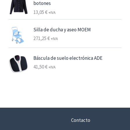
d
botones
e
13,05
€
+IVA
6
,
Silla de ducha y aseo MOEM
2
5
271,25
€
+IVA
€
Báscula de suelo electrónica ADE
7
,
41,50
€
+IVA
5
6
€
h
a
s
Contacto
t