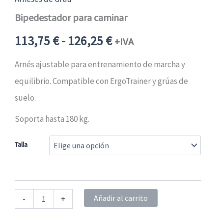
Bipedestador para caminar
Rango
113,75
€
-
126,25
€
+IVA
de
Arnés ajustable para entrenamiento de marcha y
equilibrio. Compatible con ErgoTrainer y grúas de
precios:
suelo.
desde
Soporta hasta 180 kg.
113,75 €125,13 €
Talla
hasta
126,25 €138,88 €
Bipedestador
Añadir al carrito
-
+
para
caminar