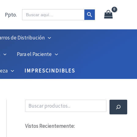
X
45
Botón de búsqueda
Buscar:
Ppto.
arros de Distribución
n
Para el Paciente
ieza
IMPRESCINDIBLES
Buscar
Vistos Recientemente: