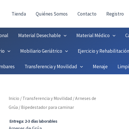
consultas@fedbuy.es
|
Formulario
| Tlf.
9251208
ONTACTO:
!
Tienda
Quiénes Somos
Contacto
Registro
onal
Material Desechable
Material Médico
C
rio
Mobiliario Geriátrico
Ejercicio y Rehabilitació
umbares
Transferencia y Movilidad
Menaje
Limp
Inicio
/
Transferencia y Movilidad
/
Arneses de
Grúa
/ Bipedestador para caminar
Entrega: 2-3 días laborables
Arneses de Grúa