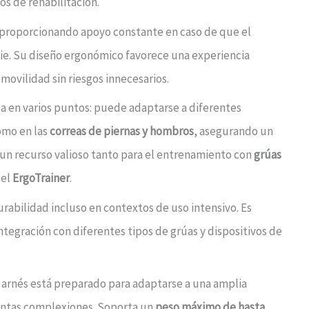
os de rehabilitación.
 proporcionando apoyo constante en caso de que el
pie. Su diseño ergonómico favorece una experiencia
movilidad sin riesgos innecesarios.
isa en varios puntos: puede adaptarse a diferentes
como en las
correas de piernas y hombros
, asegurando un
 un recurso valioso tanto para el entrenamiento con
grúas
 el
ErgoTrainer
.
urabilidad incluso en contextos de uso intensivo. Es
 integración con diferentes tipos de grúas y dispositivos de
e arnés está preparado para adaptarse a una amplia
tintas complexiones. Soporta un
peso máximo de hasta