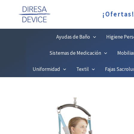
Ir
C
¡Ofertas
al
contenido
Ayudas de Baño
Higiene Pers
Sistemas de Medicación
Mobilia
Uniformidad
Textil
Fajas Sacrol