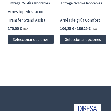
Entrega: 2-3 días laborables
Entrega: 2-3 días laborables
Arnés bipedestación
Transfer Stand Assist
Arnés de grúa Comfort
Rango
175,55
€
106,25
€
-
186,25
€
+IVA
+IVA
de
Este
Es
precios:
Seleccionar opciones
Seleccionar opciones
desde
producto
pr
106,25 €116,
hasta
tiene
ti
186,25 €204,
múltiples
mú
variantes.
var
Las
La
opciones
op
se
se
pueden
pu