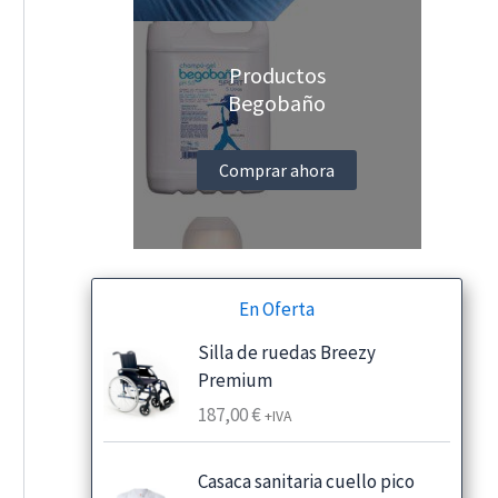
Productos
Begobaño
Comprar ahora
En Oferta
Silla de ruedas Breezy
Premium
187,00
€
+IVA
Casaca sanitaria cuello pico