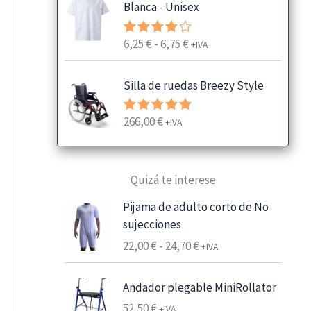
Blanca - Unisex
R
6,25
€
-
6,75
€
Valorado
+IVA
con
4.00
a
de 5
n
Silla de ruedas Breezy Style
g
o
266,00
€
Valorado
+IVA
d
con
5.00
e
de 5
p
Quizá te interese
r
e
Pijama de adulto corto de No
c
sujecciones
i
R
22,00
€
-
24,70
€
+IVA
o
a
s
n
:
Andador plegable MiniRollator
g
d
52,50
€
+IVA