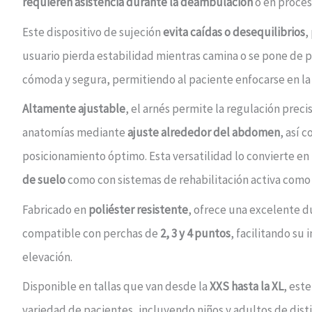
requieren asistencia durante la deambulación
o en proces
Este dispositivo de sujeción
evita caídas o desequilibrios
,
usuario pierda estabilidad mientras camina o se pone de 
cómoda y segura, permitiendo al paciente enfocarse en la 
Altamente ajustable
, el arnés permite la regulación prec
anatomías mediante
ajuste alrededor del abdomen
, así 
posicionamiento óptimo. Esta versatilidad lo convierte en
de suelo
como con sistemas de rehabilitación activa como
Fabricado en
poliéster resistente
, ofrece una excelente d
compatible con perchas de
2, 3 y 4 puntos
, facilitando su
elevación.
Disponible en tallas que van desde la
XXS hasta la XL
, est
variedad de pacientes, incluyendo niños y adultos de dis