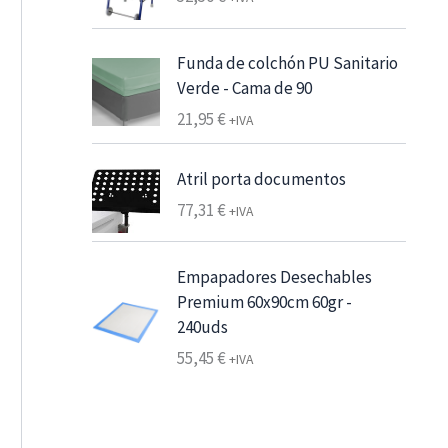
o
e
d
s
e
Funda de colchón PU Sanitario
d
p
Verde - Cama de 90
e
r
6
21,95
€
+IVA
e
,
c
2
Atril porta documentos
i
5
o
77,31
€
+IVA
s
€
:
7
Empapadores Desechables
d
,
Premium 60x90cm 60gr -
e
5
240uds
s
6
d
55,45
€
+IVA
e
€
2
h
2
a