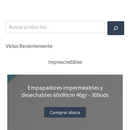
múltiples
variantes.
Buscar
Las
opciones
Vistos Recientemente:
se
pueden
Imprescindibles
elegir
en
Empapadores impermeables y
la
desechables 60x90cm 40gr - 300uds
página
de
Comprar ahora
producto