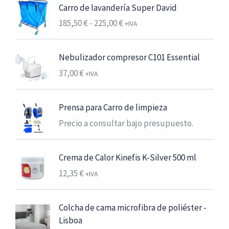
e
Carro de lavandería Super David
c
R
185,50
€
-
225,00
€
+IVA
i
a
o
n
s
Nebulizador compresor C101 Essential
g
:
37,00
€
o
+IVA
d
d
e
e
s
Prensa para Carro de limpieza
p
d
Precio a consultar bajo presupuesto.
r
e
e
6
c
,
Crema de Calor Kinefis K-Silver 500 ml
i
2
12,35
€
+IVA
o
5
s
:
€
Colcha de cama microfibra de poliéster -
d
7
Lisboa
e