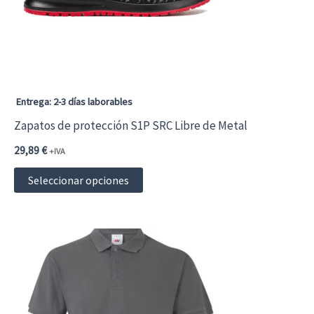
Entrega: 2-3 días laborables
Zapatos de protección S1P SRC Libre de Metal
29,89
€
+IVA
Este
Seleccionar opciones
producto
tiene
múltiples
variantes.
Las