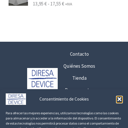
,
R
13,95
€
-
17,55
€
+IVA
s
5
a
d
6
n
e
g
1
€
o
8
h
d
5
a
e
,
s
p
Contacto
5
t
r
0
a
Quiénes Somos
e
6
c
€
Tienda
,
i
2
7
o
Presupuestos
2
5
s
4
Consentimiento de Cookies
:
,
Contacto:
€
d
4
Para ofrecer las mejores experiencias, utilizamos tecnologías como las cookies
8
925 120 845 /
692 056 409
e
para almacenar y/o acceder a la información del dispositivo. El consentimiento
6
,
de estas tecnologías nos permitirá procesar datos como el comportamiento de
s
consultas@fedbuy.es