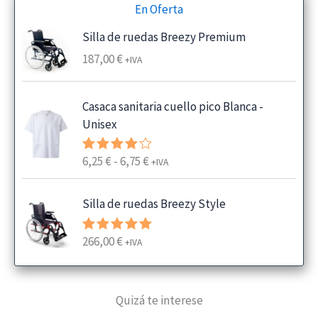
En Oferta
Silla de ruedas Breezy Premium
187,00
€
+IVA
Casaca sanitaria cuello pico Blanca -
Unisex
R
6,25
€
-
6,75
€
Valorado
+IVA
con
4.00
a
de 5
n
Silla de ruedas Breezy Style
g
o
266,00
€
Valorado
+IVA
d
con
5.00
e
de 5
p
Quizá te interese
r