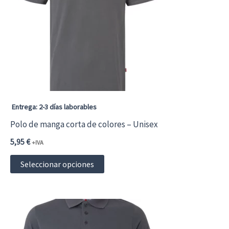
opciones
se
pueden
elegir
en
la
página
Entrega: 2-3 días laborables
de
Polo de manga corta de colores – Unisex
producto
5,95
€
+IVA
Este
Seleccionar opciones
producto
tiene
múltiples
variantes.