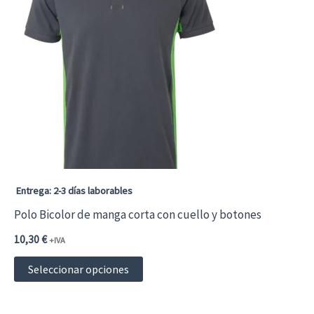
Las
opciones
se
pueden
elegir
en
la
página
Entrega: 2-3 días laborables
de
Polo Bicolor de manga corta con cuello y botones
producto
10,30
€
+IVA
Este
Seleccionar opciones
producto
tiene