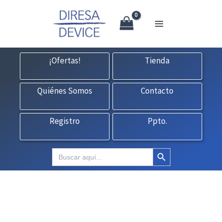
X
Ir
CONTACTO:
consultas@fedbuy.es
|
Formulario
| Tlf.
925120845
al
contenido
¡Ofertas!
Tienda
Quiénes Somos
Contacto
Registro
Ppto.
Botón de búsqueda
Buscar: