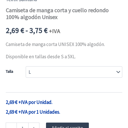
Camiseta de manga corta y cuello redondo
100% algodón Unisex
Rango
2,69
€
-
3,75
€
+IVA
de
Camiseta de manga corta UNISEX 100% algodón.
Disponible en tallas desde S a 5XL.
precios:
Talla
desde
2,69 €3,25 €
hasta
2,69
€
+IVA por Unidad.
2,69
€
+IVA por 1 Unidades.
3,75 €4,54 €
Camiseta
Añadir al carrito