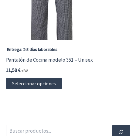
pueden
elegir
en
la
página
Entrega: 2-3 días laborables
de
Pantalón de Cocina modelo 351 – Unisex
producto
11,58
€
+IVA
Este
Seleccionar opciones
producto
tiene
múltiples
variantes.
Buscar
Las