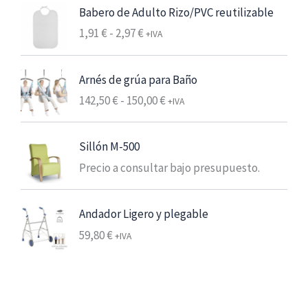
Babero de Adulto Rizo/PVC reutilizable
:
d
R
1,91
€
-
2,97
€
+IVA
e
a
s
n
Arnés de grúa para Baño
d
g
e
R
142,50
€
-
150,00
€
o
+IVA
6
a
d
,
n
e
Sillón M-500
2
g
p
5
Precio a consultar bajo presupuesto.
o
r
d
e
€
e
c
Andador Ligero y plegable
7
p
i
59,80
€
,
r
+IVA
o
5
e
s
6
c
:
i
d
€
o
e