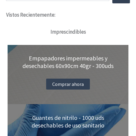
opciones
Vistos Recientemente:
se
pueden
Imprescindibles
elegir
en
Empapadores impermeables y
la
desechables 60x90cm 40gr - 300uds
página
de
Comprar ahora
producto
Guantes de nitrilo - 1000 uds
desechables de uso sanitario