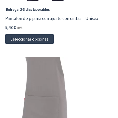
Entrega: 2-3 días laborables
Pantalón de pijama con ajuste con cintas – Unisex
9,43
€
+IVA
Este
Seleccionar opciones
producto
tiene
múltiples
variantes.
Las
opciones
se
pueden
elegir