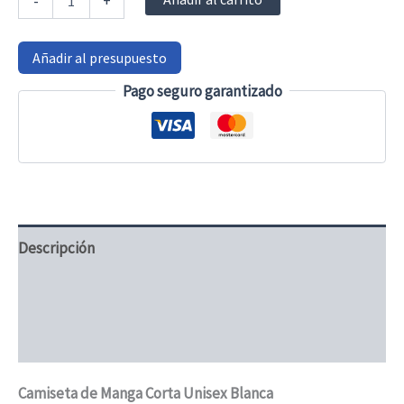
-
+
de
manga
corta
Añadir al presupuesto
y
cuello
Pago seguro garantizado
redondo
100%
algodón
Unisex
cantidad
Descripción
Información adicional
Valoraciones (0)
Camiseta de Manga Corta Unisex Blanca