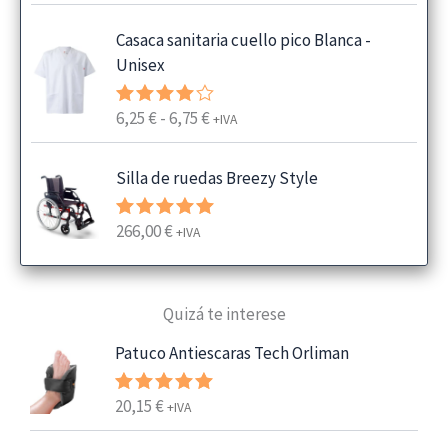
Casaca sanitaria cuello pico Blanca -
Unisex
R
6,25
€
-
6,75
€
Valorado
+IVA
con
4.00
a
de 5
n
Silla de ruedas Breezy Style
g
o
266,00
€
Valorado
+IVA
d
con
5.00
e
de 5
p
Quizá te interese
r
e
Patuco Antiescaras Tech Orliman
c
i
20,15
€
Valorado
+IVA
o
con
5.00
s
de 5