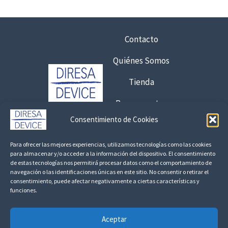
h
s
s
a
:
d
s
d
e
Contacto
t
e
1
Quiénes Somos
a
s
,
6
d
9
Tienda
,
e
1
7
1
Presupuestos
5
4
€
Consentimiento de Cookies
2
2
Contacto:
€
,
,
Para ofrecer las mejores experiencias, utilizamos tecnologías como las cookies
8
5
3
925 120 845 /
692 056 409
para almacenar y/o acceder a la información del dispositivo. El consentimiento
,
0
de estas tecnologías nos permitirá procesar datos como el comportamiento de
1
consultas@fedbuy.es
navegación o las identificaciones únicas en este sitio. No consentir o retirar el
1
consentimiento, puede afectar negativamente a ciertas características y
7
€
€
funciones.
Politica de Privacidad
Aviso Legal
Devoluciones y Reembolsos
1
h
€
5
a
Aceptar
Linkedin
6