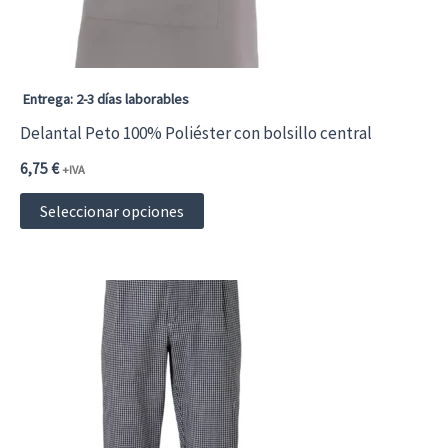
en
la
página
Entrega: 2-3 días laborables
de
Delantal Peto 100% Poliéster con bolsillo central
producto
6,75
€
+IVA
Este
Seleccionar opciones
producto
tiene
múltiples
variantes.
Las
opciones
se