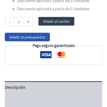
Descuento aplicado a partir de 3 Unidades
Descuento aplicado a partir de 5 Unidades
Cinturón
Añadir al carrito
-
+
abdominal
para
silla
Añadir al presupuesto
o
sillón
Pago seguro garantizado
-
Orliman
cantidad
Descripción
Información adicional