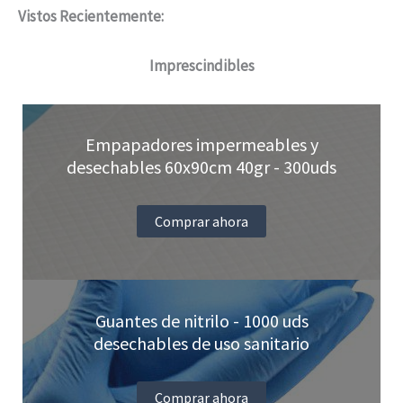
Vistos Recientemente:
se
pueden
Imprescindibles
elegir
en
Empapadores impermeables y
la
desechables 60x90cm 40gr - 300uds
página
de
Comprar ahora
producto
Guantes de nitrilo - 1000 uds
desechables de uso sanitario
Comprar ahora