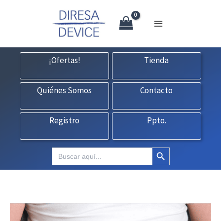
X
Ir
CONTACTO:
consultas@fedbuy.es
|
Formulario
| Tlf.
925120845
al
contenido
¡Ofertas!
Tienda
Quiénes Somos
Contacto
Registro
Ppto.
Botón de búsqueda
Buscar: