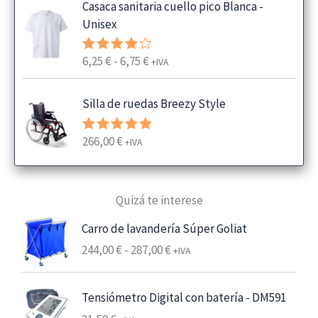
Casaca sanitaria cuello pico Blanca -
Unisex
R
6,25
€
-
6,75
€
Valorado
+IVA
con
4.00
a
de 5
n
Silla de ruedas Breezy Style
g
o
266,00
€
Valorado
+IVA
d
con
5.00
e
de 5
p
Quizá te interese
r
e
Carro de lavandería Súper Goliat
c
R
244,00
€
-
287,00
€
+IVA
i
a
o
n
s
Tensiómetro Digital con batería - DM591
g
: