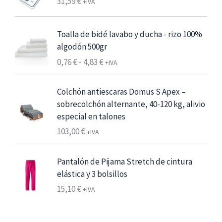
31,59
€
o
+IVA
d
d
e
e
s
Toalla de bidé lavabo y ducha - rizo 100%
p
d
algodón 500gr
r
e
R
0,76
€
-
4,83
€
e
+IVA
6
a
c
,
n
i
Colchón antiescaras Domus S Apex –
2
g
o
sobrecolchón alternante, 40-120 kg, alivio
5
o
s
especial en talones
d
:
€
103,00
€
+IVA
e
d
7
p
e
,
r
Pantalón de Pijama Stretch de cintura
s
5
e
elástica y 3 bolsillos
d
6
c
e
15,10
€
+IVA
i
2
€
o
4
h