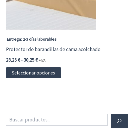
Entrega: 2-3 días laborables
Protector de barandillas de cama acolchado
Rango
28,25
€
-
30,25
€
+IVA
de
Este
precios:
Seleccionar opciones
desde
producto
28,25 €34,18 €
hasta
tiene
30,25 €36,60 €
múltiples
variantes.
Buscar
Las
opciones