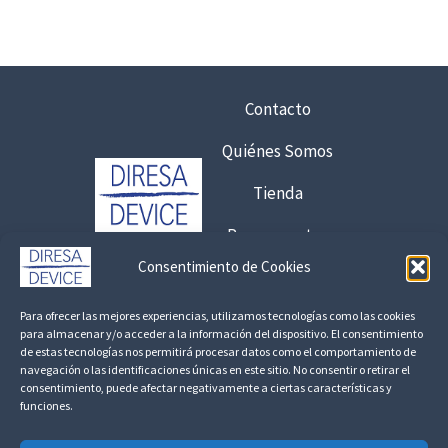
s
4
a
:
,
s
d
0
t
e
0
a
s
Contacto
6
d
€
,
e
Quiénes Somos
2
7
0
9
5
Tienda
,
5
7
,
Presupuestos
€
6
2
8
Consentimiento de Cookies
4
,
Contacto:
€
1
Para ofrecer las mejores experiencias, utilizamos tecnologías como las cookies
0
€
925 120 845 /
692 056 409
para almacenar y/o acceder a la información del dispositivo. El consentimiento
7
,
de estas tecnologías nos permitirá procesar datos como el comportamiento de
h
consultas@fedbuy.es
navegación o las identificaciones únicas en este sitio. No consentir o retirar el
9
a
€
consentimiento, puede afectar negativamente a ciertas características y
2
s
funciones.
Politica de Privacidad
Aviso Legal
Devoluciones y Reembolsos
t