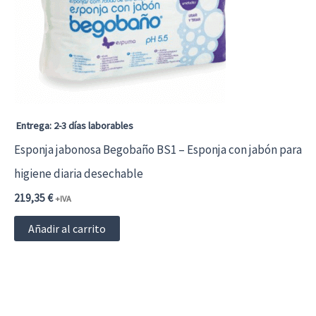
Entrega: 2-3 días laborables
Esponja jabonosa Begobaño BS1 – Esponja con jabón para
higiene diaria desechable
219,35
€
+IVA
Añadir al carrito