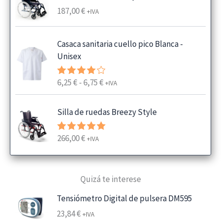
187,00
€
+IVA
Casaca sanitaria cuello pico Blanca -
Unisex
R
6,25
€
-
6,75
€
Valorado
+IVA
con
4.00
a
de 5
n
Silla de ruedas Breezy Style
g
o
266,00
€
Valorado
+IVA
d
con
5.00
e
de 5
p
Quizá te interese
r
e
Tensiómetro Digital de pulsera DM595
c
23,84
€
+IVA
i