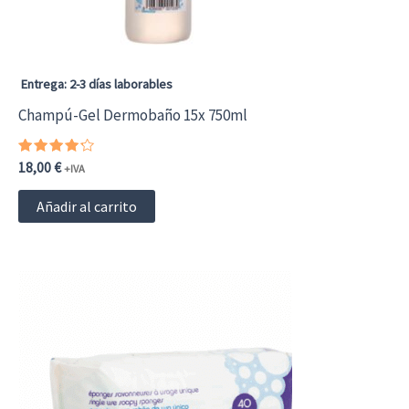
Entrega: 2-3 días laborables
Champú-Gel Dermobaño 15x 750ml
Valorado
18,00
€
+IVA
con
4.00
de 5
Añadir al carrito