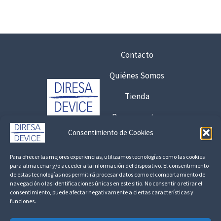
p
i
r
o
€
e
s
h
c
:
a
i
d
Contacto
s
o
e
t
Quiénes Somos
s
s
a
:
d
6
Tienda
d
e
,
e
1
Presupuestos
7
s
1
5
Consentimiento de Cookies
d
,
Contacto:
e
9
€
Para ofrecer las mejores experiencias, utilizamos tecnologías como las cookies
1
9
925 120 845 /
692 056 409
para almacenar y/o acceder a la información del dispositivo. El consentimiento
8
,
de estas tecnologías nos permitirá procesar datos como el comportamiento de
,
consultas@fedbuy.es
navegación o las identificaciones únicas en este sitio. No consentir o retirar el
4
€
consentimiento, puede afectar negativamente a ciertas características y
1
6
1
funciones.
Politica de Privacidad
Aviso Legal
Devoluciones y Reembolsos
7
4