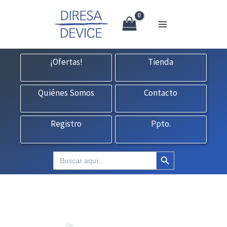
X
Ir
CONTACTO:
consultas@fedbuy.es
|
Formulario
| Tlf.
925120845
al
contenido
¡Ofertas!
Tienda
Quiénes Somos
Contacto
Registro
Ppto.
Botón de búsqueda
Buscar: