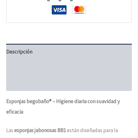
Esponja
jabonosa
para
baño
y
aseo
personal
cantidad
Descripción
Información adicional
Valoraciones (1)
Esponjas begobaño® – Higiene diaria con suavidad y
eficacia
Las
esponjas
jabonosas BB1
están diseñadas para la