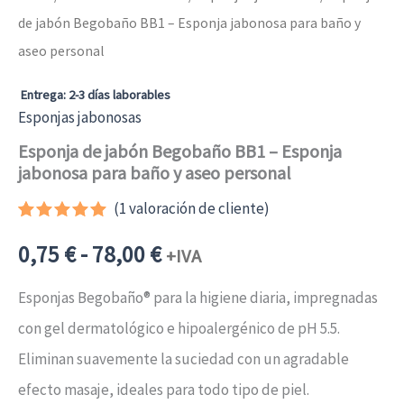
de jabón Begobaño BB1 – Esponja jabonosa para baño y
aseo personal
Entrega: 2-3 días laborables
Esponjas jabonosas
Esponja de jabón Begobaño BB1 – Esponja
jabonosa para baño y aseo personal
(
1
valoración de cliente)
Valorado
1
Rango
con
5.00
0,75
€
-
78,00
€
+IVA
de 5 en
base a
de
valoración
Esponjas Begobaño® para la higiene diaria, impregnadas
de un
cliente
con gel dermatológico e hipoalergénico de pH 5.5.
precios:
Eliminan suavemente la suciedad con un agradable
desde
efecto masaje, ideales para todo tipo de piel.