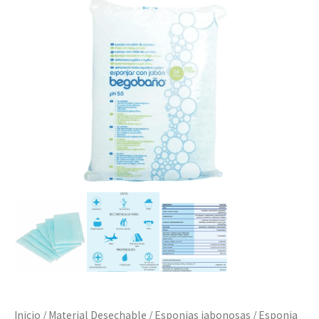
Inicio
/
Material Desechable
/
Esponjas jabonosas
/ Esponja