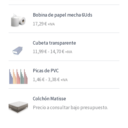
o
s
Bobina de papel mecha 6Uds
:
17,29
€
+IVA
d
e
s
Cubeta transparente
d
R
11,99
€
-
14,70
€
+IVA
e
a
6
n
,
Picas de PVC
g
2
R
1,46
€
-
3,38
€
o
+IVA
5
a
d
n
e
€
Colchón Matisse
g
p
7
Precio a consultar bajo presupuesto.
o
r
,
d
e
5
e
c
6