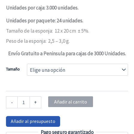
Unidades por caja: 3.000 unidades.
0,75 €0,91 €
Unidades por paquete: 24 unidades.
hasta
Tamaño de la esponja: 12 x 20 cm ± 5%.
78,00 €94,38 €
Peso de la esponja: 2,5 – 3,0 g.
Envío Gratuito a Peninsula para cajas de 3000 Unidades.
Tamaño
Esponja
Añadir al carrito
-
+
de
jabón
Begobaño
Añadir al presupuesto
BB1
–
Pago seguro garantizado