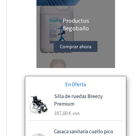
Productos
Begobaño
Comprar ahora
En Oferta
Silla de ruedas Breezy
Premium
187,00
€
+IVA
Casaca sanitaria cuello pico