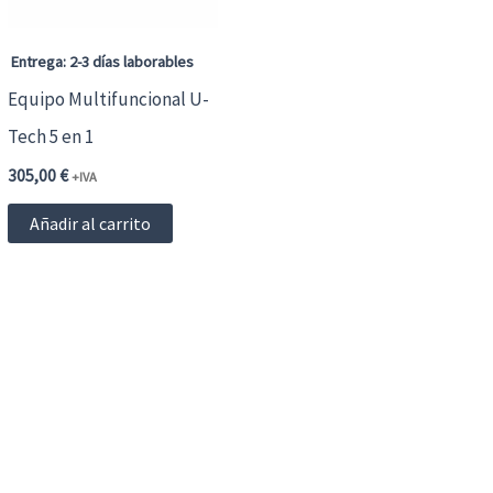
Entrega: 2-3 días laborables
Equipo Multifuncional U-
Tech 5 en 1
305,00
€
+IVA
te
Añadir al carrito
oducto
ene
ltiples
iantes.
s
ciones