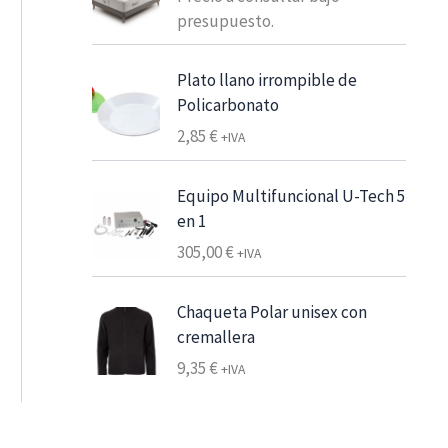
e
presupuesto.
s
d
Plato llano irrompible de
e
Policarbonato
6
2,85
€
,
+IVA
2
5
Equipo Multifuncional U-Tech 5
en 1
€
305,00
€
+IVA
7
,
Chaqueta Polar unisex con
5
cremallera
6
9,35
€
+IVA
€
h
a