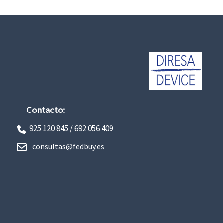
Contacto:
925 120 845 /
692 056 409
consultas@fedbuy.es