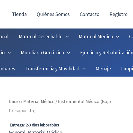
consultas@fedbuy.es
|
Formulario
| Tlf.
9251208
ONTACTO:
!
Tienda
Quiénes Somos
Contacto
Registro
onal
Material Desechable
Material Médico
C
rio
Mobiliario Geriátrico
Ejercicio y Rehabilitació
umbares
Transferencia y Movilidad
Menaje
Limp
Inicio
/
Material Médico
/ Instrumental Médico (Bajo
Presupuesto)
Entrega: 2-3 días laborables
General
,
Material Médico