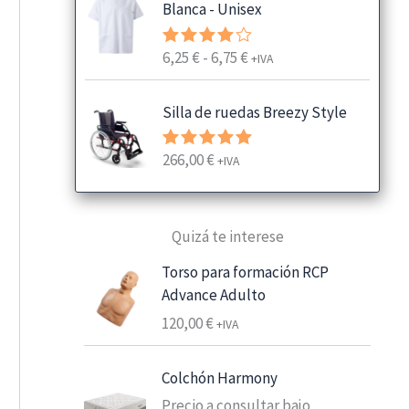
Blanca - Unisex
R
6,25
€
-
6,75
€
Valorado
+IVA
con
4.00
a
de 5
n
Silla de ruedas Breezy Style
g
o
266,00
€
Valorado
+IVA
d
con
5.00
e
de 5
p
Quizá te interese
r
e
Torso para formación RCP
c
Advance Adulto
i
120,00
€
+IVA
o
s
:
Colchón Harmony
d
Precio a consultar bajo