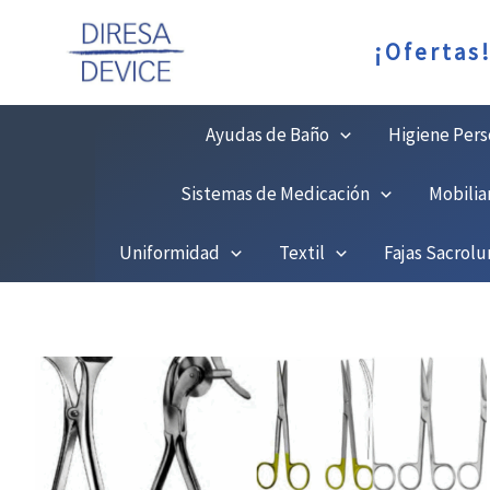
Ir
C
¡Ofertas
al
contenido
Ayudas de Baño
Higiene Pers
Sistemas de Medicación
Mobilia
Uniformidad
Textil
Fajas Sacrol