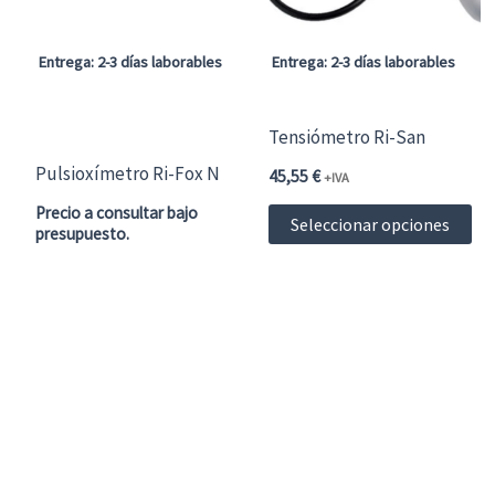
Entrega: 2-3 días laborables
Entrega: 2-3 días laborables
Tensiómetro Ri-San
Pulsioxímetro Ri-Fox N
45,55
€
+IVA
Es
Precio a consultar bajo
Seleccionar opciones
presupuesto.
pr
ti
mú
var
La
op
se