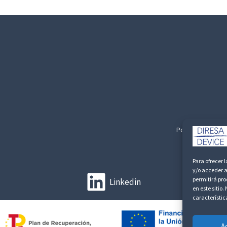
Politica de Privac
Para ofrecer 
y/o acceder a
permitirá pr
Linkedin
en este sitio
característic
A