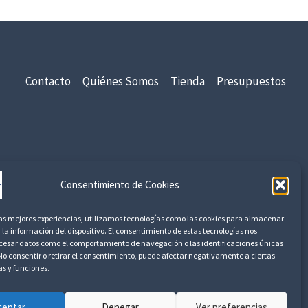
s
t
a
6
,
Contacto
Quiénes Somos
Tienda
Presupuestos
7
5
€
8
idad
Aviso Legal
Devoluciones y Reembolsos
,
Consentimiento de Cookies
1
7
las mejores experiencias, utilizamos tecnologías como las cookies para almacenar
 la información del dispositivo. El consentimiento de estas tecnologías nos
ocesar datos como el comportamiento de navegación o las identificaciones únicas
€
. No consentir o retirar el consentimiento, puede afectar negativamente a ciertas
as y funciones.
ceptar
Denegar
Ver preferencias