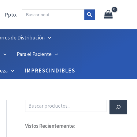
X
45
Botón de búsqueda
Buscar:
Ppto.
arros de Distribución
n
Para el Paciente
ieza
IMPRESCINDIBLES
Buscar
Vistos Recientemente: