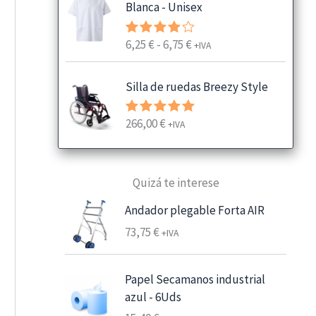
Blanca - Unisex
R
6,25
€
-
6,75
€
Valorado
+IVA
con
4.00
a
de 5
n
Silla de ruedas Breezy Style
g
o
266,00
€
Valorado
+IVA
d
con
5.00
e
de 5
p
Quizá te interese
r
e
Andador plegable Forta AIR
c
73,75
€
+IVA
i
o
s
Papel Secamanos industrial
:
azul - 6Uds
d