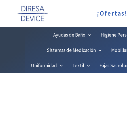
Ir
¡Ofertas
al
contenido
Ayudas de Baño
Higiene Pers
Sistemas de Medicación
Mobilia
Uniformidad
Textil
Fajas Sacrol