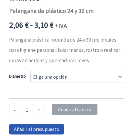
Palangana de plástico 24 y 30 cm
Rango
2,06
€
-
3,10
€
+IVA
de
Palangana plástica redonda de 24 o 30 cm, ideales
para higiene personal: lavar manos, rostro o realizar
precios:
curas en heridas y quemaduras leves.
desde
Diámetro
2,06 €2,49 €
hasta
Palangana
Añadir al carrito
-
+
de
3,10 €3,75 €
plástico
24
Añadir al presupuesto
y