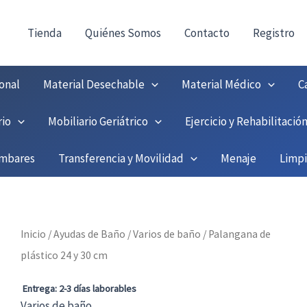
!
Tienda
Quiénes Somos
Contacto
Registro
onal
Material Desechable
Material Médico
C
rio
Mobiliario Geriátrico
Ejercicio y Rehabilitació
umbares
Transferencia y Movilidad
Menaje
Limp
Inicio
/
Ayudas de Baño
/
Varios de baño
/ Palangana de
plástico 24 y 30 cm
Entrega: 2-3 días laborables
Varios de baño