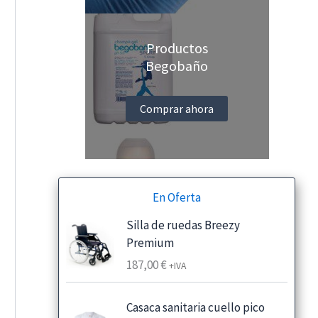
Productos
Begobaño
Comprar ahora
En Oferta
Silla de ruedas Breezy
Premium
187,00
€
+IVA
Casaca sanitaria cuello pico