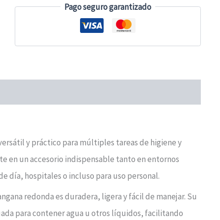
30
Pago seguro garantizado
cm
cantidad
ersátil y práctico para múltiples tareas de higiene y
rte en un accesorio indispensable tanto en entornos
de día, hospitales o incluso para uso personal.
langana redonda es duradera, ligera y fácil de manejar. Su
da para contener agua u otros líquidos, facilitando