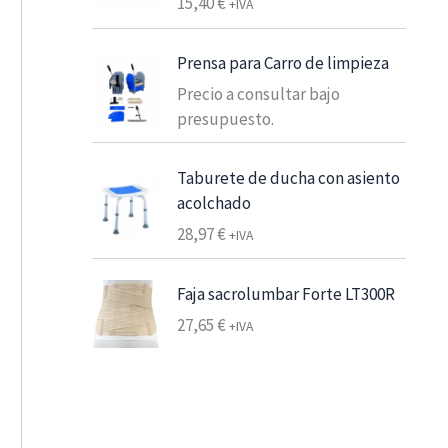
15,40
€
+IVA
e
s
Prensa para Carro de limpieza
d
e
Precio a consultar bajo
6
presupuesto.
,
2
Taburete de ducha con asiento
5
acolchado
28,97
€
+IVA
€
7
,
Faja sacrolumbar Forte LT300R
5
27,65
€
+IVA
6
€
h
a