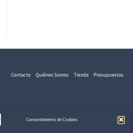
Contacto
Quiénes Somos
Tienda
Presupuestos
idad
Aviso Legal
Devoluciones y Reembolsos
Consentimiento de Cookies