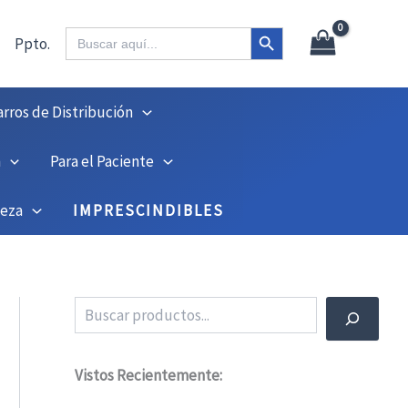
X
45
Botón de búsqueda
Buscar:
Ppto.
arros de Distribución
n
Para el Paciente
ieza
IMPRESCINDIBLES
Buscar
Vistos Recientemente: