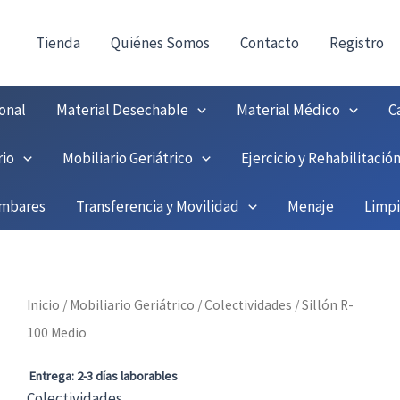
consultas@fedbuy.es
|
Formulario
| Tlf.
9251208
ONTACTO:
!
Tienda
Quiénes Somos
Contacto
Registro
onal
Material Desechable
Material Médico
C
rio
Mobiliario Geriátrico
Ejercicio y Rehabilitació
umbares
Transferencia y Movilidad
Menaje
Limp
Inicio
/
Mobiliario Geriátrico
/
Colectividades
/ Sillón R-
100 Medio
Entrega: 2-3 días laborables
Colectividades