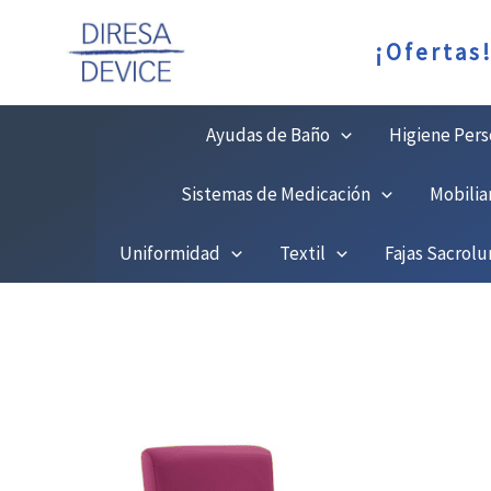
Ir
C
¡Ofertas
al
contenido
Ayudas de Baño
Higiene Pers
Sistemas de Medicación
Mobilia
Uniformidad
Textil
Fajas Sacrol