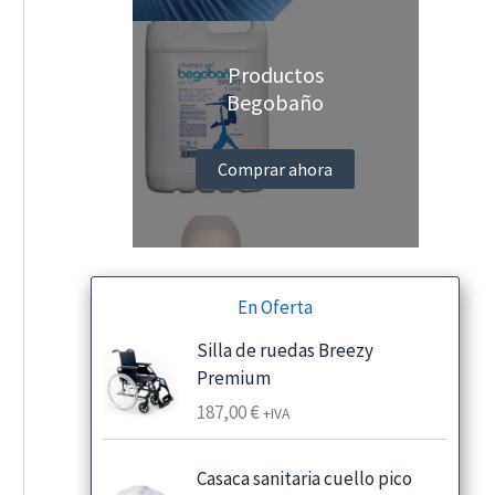
Productos
Begobaño
Comprar ahora
En Oferta
Silla de ruedas Breezy
Premium
187,00
€
+IVA
Casaca sanitaria cuello pico