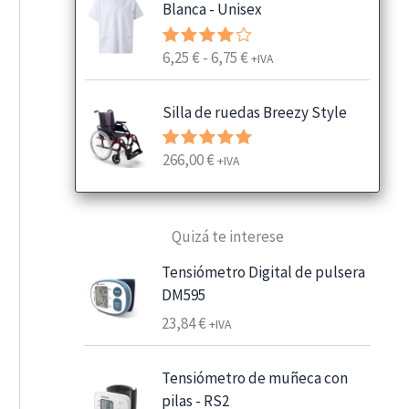
Blanca - Unisex
R
6,25
€
-
6,75
€
Valorado
+IVA
con
4.00
a
de 5
n
Silla de ruedas Breezy Style
g
o
266,00
€
Valorado
+IVA
d
con
5.00
e
de 5
p
Quizá te interese
r
e
Tensiómetro Digital de pulsera
c
DM595
i
23,84
€
+IVA
o
s
:
Tensiómetro de muñeca con
d
pilas - RS2