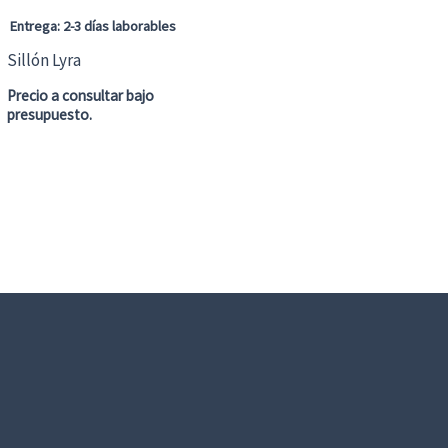
Entrega: 2-3 días laborables
Sillón Lyra
Precio a consultar bajo
presupuesto.
Este
producto
tiene
múltiples
variantes.
Las
opciones
se
pueden