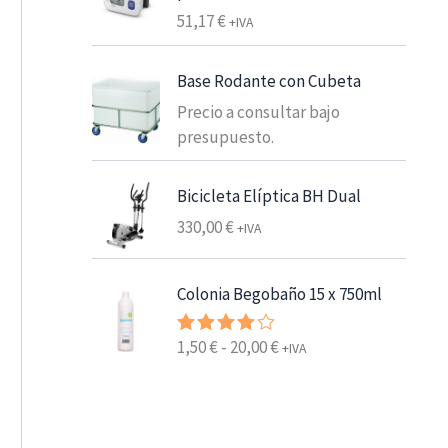
e
51,17
€
+IVA
s
d
Base Rodante con Cubeta
e
Precio a consultar bajo
6
presupuesto.
,
2
5
Bicicleta Elíptica BH Dual
330,00
€
+IVA
€
7
,
Colonia Begobaño 15 x 750ml
5
6
R
1,50
€
-
20,00
€
Valorado
+IVA
con
4.00
a
de 5
€
n
h
g
a
o