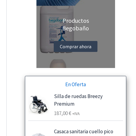
Productos
Begobaño
Comprar ahora
En Oferta
Silla de ruedas Breezy
Premium
187,00
€
+IVA
Casaca sanitaria cuello pico