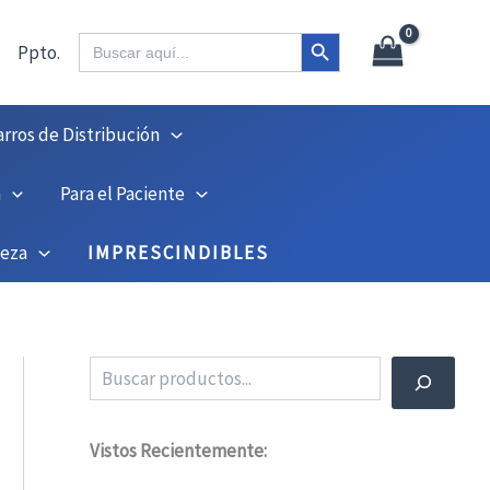
X
45
Botón de búsqueda
Buscar:
Ppto.
arros de Distribución
n
Para el Paciente
ieza
IMPRESCINDIBLES
Buscar
Vistos Recientemente: