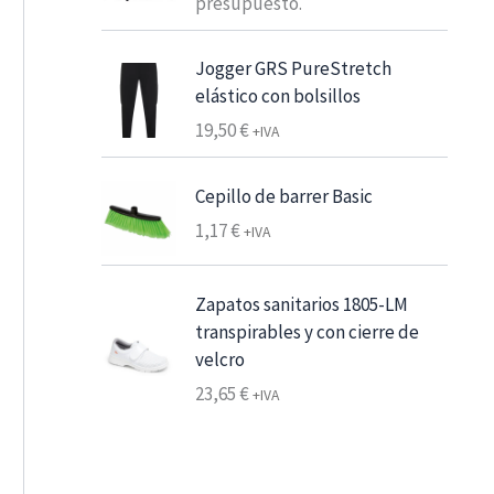
presupuesto.
e
s
Jogger GRS PureStretch
d
elástico con bolsillos
e
6
19,50
€
+IVA
,
2
Cepillo de barrer Basic
5
1,17
€
+IVA
€
7
Zapatos sanitarios 1805-LM
,
transpirables y con cierre de
5
velcro
6
23,65
€
+IVA
€
h
a