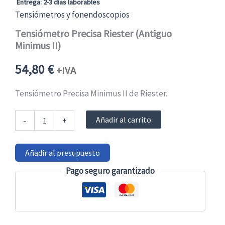
Entrega: 2-3 días laborables
Tensiómetros y fonendoscopios
Tensiómetro Precisa Riester (Antiguo
Minimus II)
54,80
€
+IVA
Tensiómetro Precisa Minimus II de Riester.
Tensiómetro
Añadir al carrito
-
+
Precisa
Riester
(Antiguo
Añadir al presupuesto
Minimus
II)
Pago seguro garantizado
cantidad