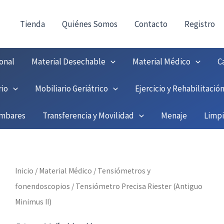
consultas@fedbuy.es
|
Formulario
| Tlf.
9251208
ONTACTO:
!
Tienda
Quiénes Somos
Contacto
Registro
onal
Material Desechable
Material Médico
C
rio
Mobiliario Geriátrico
Ejercicio y Rehabilitació
umbares
Transferencia y Movilidad
Menaje
Limp
Inicio
/
Material Médico
/
Tensiómetros y
fonendoscopios
/ Tensiómetro Precisa Riester (Antiguo
Minimus II)