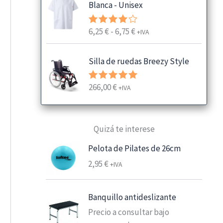
Blanca - Unisex
R
6,25
€
-
6,75
€
Valorado
+IVA
con
4.00
a
de 5
n
Silla de ruedas Breezy Style
g
o
266,00
€
Valorado
+IVA
d
con
5.00
e
de 5
p
Quizá te interese
r
e
Pelota de Pilates de 26cm
c
2,95
€
+IVA
i
o
s
Banquillo antideslizante
:
Precio a consultar bajo
d