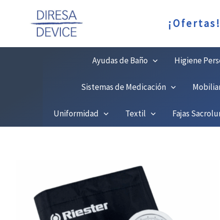
Ir
C
¡Ofertas
al
contenido
Ayudas de Baño
Higiene Pers
Sistemas de Medicación
Mobilia
Uniformidad
Textil
Fajas Sacrol