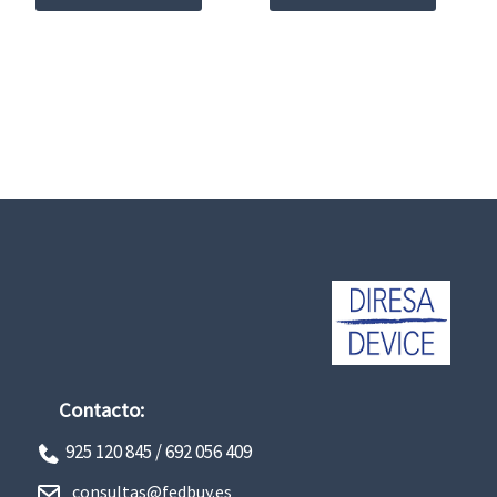
Contacto:
925 120 845 /
692 056 409
consultas@fedbuy.es