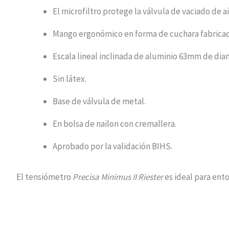
El microfiltro protege la válvula de vaciado de a
Mango ergonómico en forma de cuchara fabricad
Escala lineal inclinada de aluminio 63mm de diam
Sin látex.
Base de válvula de metal.
En bolsa de nailon con cremallera.
Aprobado por la validación BIHS.
El tensiómetro
Precisa Minimus II Riester
es ideal para ento