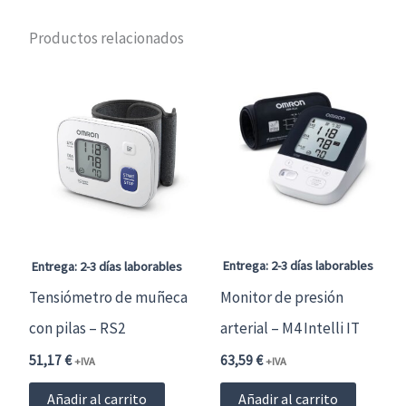
Productos relacionados
Entrega: 2-3 días laborables
Entrega: 2-3 días laborables
Tensiómetro de muñeca
Monitor de presión
con pilas – RS2
arterial – M4 Intelli IT
51,17
€
63,59
€
+IVA
+IVA
Añadir al carrito
Añadir al carrito