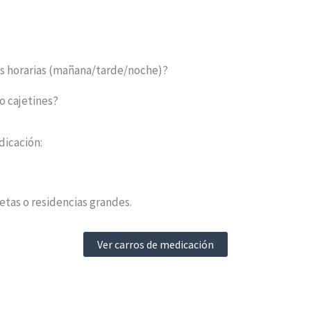
as horarias (mañana/tarde/noche)?
o cajetines?
dicación:
tas o residencias grandes.
Ver carros de medicación