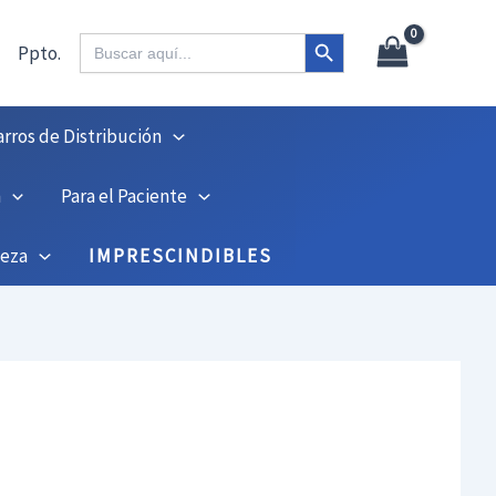
X
45
Botón de búsqueda
Buscar:
Ppto.
arros de Distribución
n
Para el Paciente
ieza
IMPRESCINDIBLES