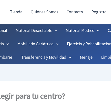
consultas@fedbuy.es
|
Formulario
| Tlf.
9251208
ONTACTO:
!
Tienda
Quiénes Somos
Contacto
Registro
onal
Material Desechable
Material Médico
C
rio
Mobiliario Geriátrico
Ejercicio y Rehabilitació
umbares
Transferencia y Movilidad
Menaje
Limp
egir para tu centro?