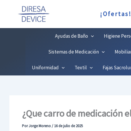
Ir
C
¡Ofertas
al
contenido
Ayudas de Baño
Higiene Pers
Sistemas de Medicación
Mobilia
Uniformidad
Textil
Fajas Sacrol
¿Que carro de medicación el
Por
Jorge Moreno
/
16 de julio de 2025