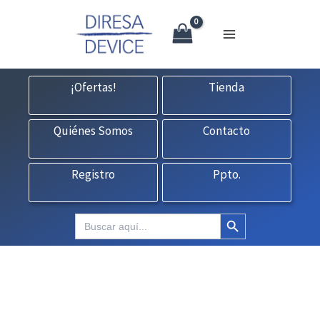
X
Ir
CONTACTO:
consultas@fedbuy.es
|
Formulario
| Tlf.
925120845
al
contenido
¡Ofertas!
Tienda
Quiénes Somos
Contacto
Registro
Ppto.
Botón de búsqueda
Buscar: