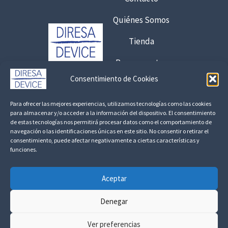
s
t
Quiénes Somos
a
6
Tienda
,
Presupuestos
7
5
Consentimiento de Cookies
Contacto:
€
Para ofrecer las mejores experiencias, utilizamos tecnologías como las cookies
925 120 845 /
692 056 409
para almacenar y/o acceder a la información del dispositivo. El consentimiento
8
de estas tecnologías nos permitirá procesar datos como el comportamiento de
,
consultas@fedbuy.es
navegación o las identificaciones únicas en este sitio. No consentir o retirar el
consentimiento, puede afectar negativamente a ciertas características y
1
funciones.
Politica de Privacidad
Aviso Legal
Devoluciones y Reembolsos
7
Aceptar
€
Linkedin
Denegar
Ver preferencias