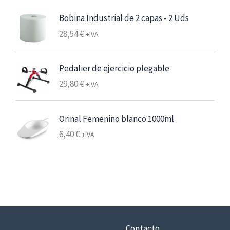
e
s
Bobina Industrial de 2 capas - 2 Uds
d
28,54
€
+IVA
e
6
,
Pedalier de ejercicio plegable
2
29,80
€
+IVA
5
€
Orinal Femenino blanco 1000ml
7
6,40
€
+IVA
,
5
6
€
h
a
Contacto