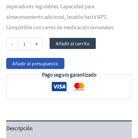
separadores regulables. Capacidad para
almacenamiento adicional, lavable hasta 60ºC.
Compatible con carros de medicación semanales.
Bandeja
Añadir al carrito
-
+
de
medicación
3100
Añadir al presupuesto
cantidad
Pago seguro garantizado
Descripción