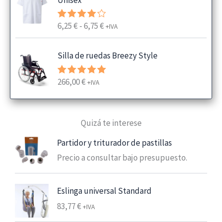
R
6,25
€
-
6,75
€
Valorado
+IVA
con
4.00
a
de 5
n
Silla de ruedas Breezy Style
g
o
266,00
€
Valorado
+IVA
d
con
5.00
e
de 5
p
Quizá te interese
r
e
Partidor y triturador de pastillas
c
Precio a consultar bajo presupuesto.
i
o
s
Eslinga universal Standard
:
83,77
€
+IVA
d