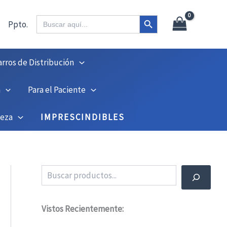
X
45
Botón de búsqueda
Buscar:
Ppto.
arros de Distribución
n
Para el Paciente
ieza
IMPRESCINDIBLES
Buscar
Vistos Recientemente: