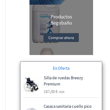
Productos
Begobaño
Comprar ahora
En Oferta
Silla de ruedas Breezy
Premium
187,00
€
+IVA
Casaca sanitaria cuello pico