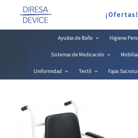
Ir
C
¡Ofertas
al
contenido
Ayudas de Baño
Higiene Pers
Sistemas de Medicación
Mobilia
Uniformidad
Textil
Fajas Sacrol