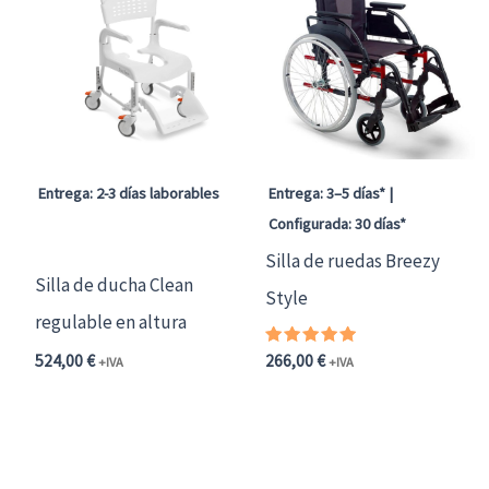
Entrega: 2-3 días laborables
Entrega: 3–5 días* |
Configurada: 30 días*
Silla de ruedas Breezy
Silla de ducha Clean
Style
regulable en altura
Valorado
524,00
€
266,00
€
+IVA
+IVA
con
5.00
Este
de 5
producto
tiene