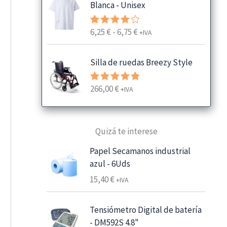
Blanca - Unisex
R
6,25
€
-
6,75
€
Valorado
+IVA
con
4.00
a
de 5
n
Silla de ruedas Breezy Style
g
o
266,00
€
Valorado
+IVA
d
con
5.00
e
de 5
p
Quizá te interese
r
e
Papel Secamanos industrial
c
azul - 6Uds
i
15,40
€
+IVA
o
s
:
Tensiómetro Digital de batería
d
- DM592S 4.8"