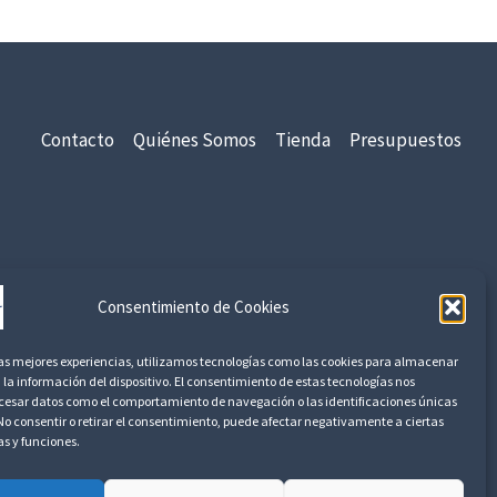
5
€
1
.
Contacto
Quiénes Somos
Tienda
Presupuestos
2
0
3
,
3
5
idad
Aviso Legal
Devoluciones y Reembolsos
Consentimiento de Cookies
€
las mejores experiencias, utilizamos tecnologías como las cookies para almacenar
h
 la información del dispositivo. El consentimiento de estas tecnologías nos
a
ocesar datos como el comportamiento de navegación o las identificaciones únicas
s
. No consentir o retirar el consentimiento, puede afectar negativamente a ciertas
as y funciones.
t
a