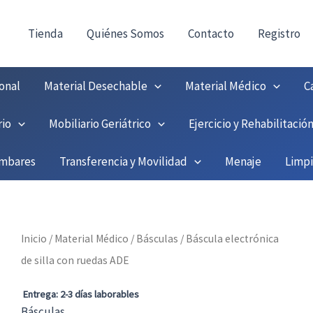
consultas@fedbuy.es
|
Formulario
| Tlf.
9251208
ONTACTO:
!
Tienda
Quiénes Somos
Contacto
Registro
onal
Material Desechable
Material Médico
C
rio
Mobiliario Geriátrico
Ejercicio y Rehabilitació
umbares
Transferencia y Movilidad
Menaje
Limp
Inicio
/
Material Médico
/
Básculas
/ Báscula electrónica
de silla con ruedas ADE
Entrega: 2-3 días laborables
Básculas