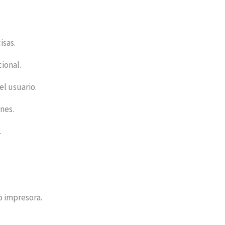
isas.
ional.
el usuario.
nes.
.
o impresora.