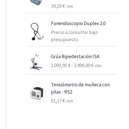
e
39,50
€
+IVA
s
d
Fonendoscopio Duplex 2.0
e
Precio a consultar bajo
6
presupuesto.
,
2
5
Grúa Bipedestación ISA
R
1.093,95
€
-
2.499,00
€
+IVA
€
a
7
n
,
Tensiómetro de muñeca con
g
5
pilas - RS2
o
6
51,17
€
d
+IVA
e
€
p
h
r
a