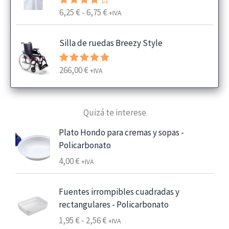
R
6,25
€
-
6,75
€
Valorado
+IVA
con
4.00
a
de 5
n
Silla de ruedas Breezy Style
g
o
266,00
€
Valorado
+IVA
d
con
5.00
e
de 5
p
Quizá te interese
r
e
Plato Hondo para cremas y sopas -
c
Policarbonato
i
4,00
€
+IVA
o
s
:
Fuentes irrompibles cuadradas y
d
rectangulares - Policarbonato
e
R
1,95
€
-
2,56
€
+IVA