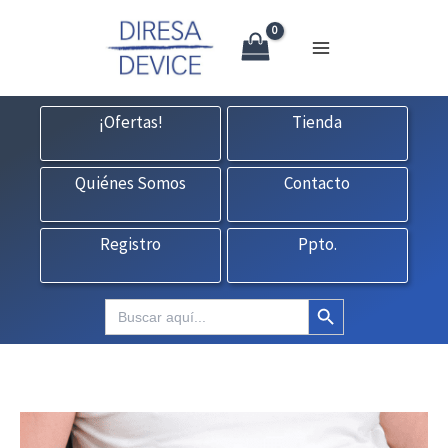
X
Ir
CONTACTO:
consultas@fedbuy.es
|
Formulario
| Tlf.
925120845
al
contenido
¡Ofertas!
Tienda
Quiénes Somos
Contacto
Registro
Ppto.
Botón de búsqueda
Buscar: