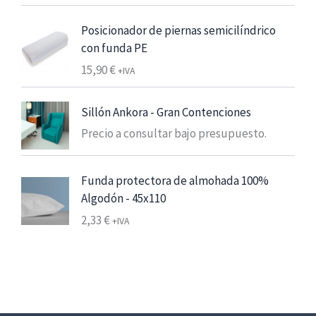
s
a
d
n
Posicionador de piernas semicilíndrico
e
g
con funda PE
6
o
15,90
€
,
+IVA
d
2
e
5
p
Sillón Ankora - Gran Contenciones
r
Precio a consultar bajo presupuesto.
€
e
7
c
,
Funda protectora de almohada 100%
i
5
Algodón - 45x110
o
6
s
2,33
€
+IVA
:
€
d
h
e
a
s
s
d