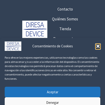
t
e
a
1
Contacto
6
,
,
Quiénes Somos
9
7
5
Tienda
5
€
Presupuestos
€
2
Consentimiento de Cookies
8
,
Contacto:
,
3
Para ofrecer las mejores experiencias, utilizamos tecnologías como las cookies
1
6
925 120 845 /
692 056 409
para almacenar y/o acceder a la información del dispositivo. El consentimiento
7
de estas tecnologías nos permitirá procesar datos como el comportamiento de
consultas@fedbuy.es
navegación o las identificaciones únicas en este sitio. No consentir o retirar el
€
consentimiento, puede afectar negativamente a ciertas características y
€
h
funciones.
Politica de Privacidad
Aviso Legal
Devoluciones y Reembolsos
a
s
Aceptar
Linkedin
t
a
Denegar