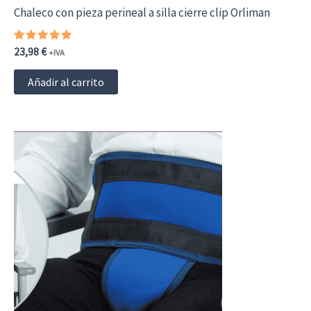
de
Chaleco con pieza perineal a silla cierre clip Orliman
producto
Valorado
23,98
€
+IVA
con
5.00
de 5
Añadir al carrito