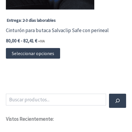
Entrega: 2-3 días laborables
Cinturón para butaca Salvaclip Safe con perineal
Rango
80,00
€
-
82,41
€
+IVA
de
Este
precios:
Seleccionar opciones
desde
producto
80,00 €96,80 €
hasta
tiene
82,41 €99,72 €
múltiples
variantes.
Buscar
Las
opciones
Vistos Recientemente:
se
pueden