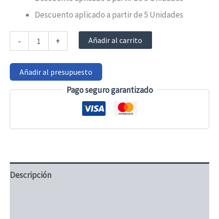
Descuento aplicado a partir de 5 Unidades
Cinturón
Añadir al carrito
-
+
Abdominal
con
Pieza
Añadir al presupuesto
Perineal
Orliman
Pago seguro garantizado
cantidad
Descripción
Información adicional