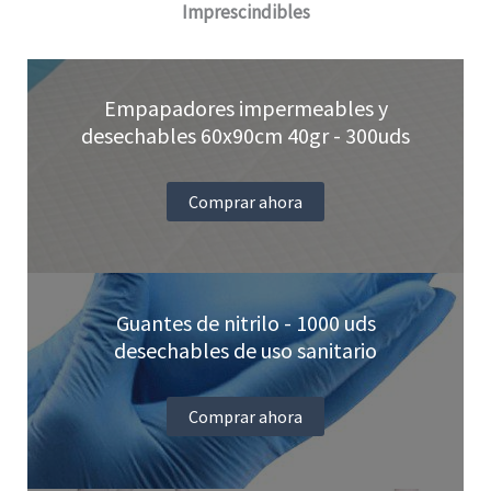
Imprescindibles
elegir
en
Empapadores impermeables y
la
desechables 60x90cm 40gr - 300uds
página
de
Comprar ahora
producto
Guantes de nitrilo - 1000 uds
desechables de uso sanitario
Comprar ahora