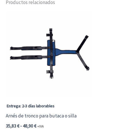
Productos relacionados
Entrega: 2-3 días laborables
Arnés de tronco para butaca o silla
Rango
35,83
€
-
48,90
€
+IVA