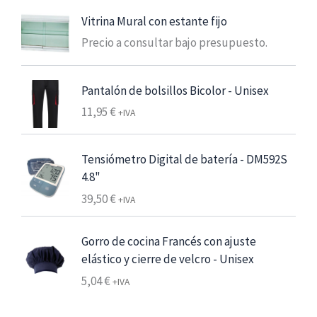
s
n
:
Vitrina Mural con estante fijo
g
d
Precio a consultar bajo presupuesto.
o
e
d
s
e
Pantalón de bolsillos Bicolor - Unisex
d
p
e
11,95
€
+IVA
r
6
e
,
c
Tensiómetro Digital de batería - DM592S
2
i
4.8"
5
o
39,50
€
+IVA
s
€
:
7
Gorro de cocina Francés con ajuste
d
,
elástico y cierre de velcro - Unisex
e
5
s
5,04
€
+IVA
6
d
e