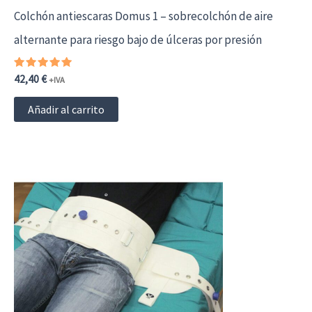
Colchón antiescaras Domus 1 – sobrecolchón de aire
alternante para riesgo bajo de úlceras por presión
Valorado
42,40
€
+IVA
con
5.00
de 5
Añadir al carrito