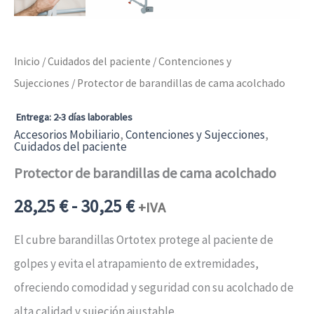
Inicio
/
Cuidados del paciente
/
Contenciones y
Sujecciones
/ Protector de barandillas de cama acolchado
Entrega: 2-3 días laborables
Accesorios Mobiliario
,
Contenciones y Sujecciones
,
Cuidados del paciente
Protector de barandillas de cama acolchado
Rango
28,25
€
-
30,25
€
+IVA
de
El cubre barandillas Ortotex protege al paciente de
golpes y evita el atrapamiento de extremidades,
precios:
ofreciendo comodidad y seguridad con su acolchado de
desde
alta calidad y sujeción ajustable.