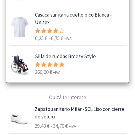
Casaca sanitaria cuello pico Blanca -
Unisex
R
6,25
€
-
6,75
€
Valorado
+IVA
con
4.00
a
de 5
n
Silla de ruedas Breezy Style
g
o
266,00
€
Valorado
+IVA
d
con
5.00
e
de 5
p
Quizá te interese
r
e
Zapato sanitario Milán-SCL Liso con cierre
c
de velcro
i
R
29,40
€
-
34,70
€
+IVA
o
a