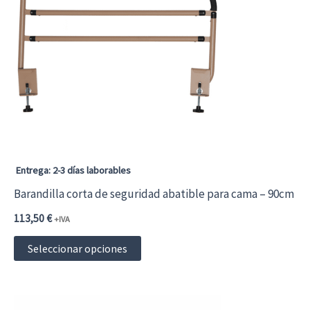
Entrega: 2-3 días laborables
Barandilla corta de seguridad abatible para cama – 90cm
113,50
€
+IVA
Este
Seleccionar opciones
producto
tiene