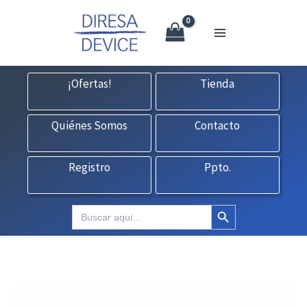
X
Ir
CONTACTO:
consultas@fedbuy.es
|
Formulario
| Tlf.
925120845
al
contenido
¡Ofertas!
Tienda
Quiénes Somos
Contacto
Registro
Ppto.
Botón de búsqueda
Buscar: