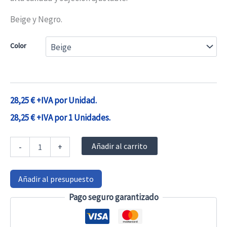
Beige y Negro.
28,25 €34,18 €
Color
hasta
30,25 €36,60 €
28,25
€
+IVA por Unidad.
28,25
€
+IVA por 1 Unidades.
Protector
Añadir al carrito
-
+
de
barandillas
de
Añadir al presupuesto
cama
acolchado
Pago seguro garantizado
cantidad