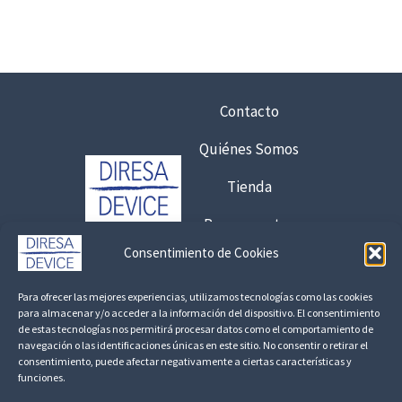
€
2
h
9
a
,
s
4
t
0
Contacto
a
6
Quiénes Somos
€
,
3
7
Tienda
5
5
,
Presupuestos
5
€
Consentimiento de Cookies
7
8
Contacto:
,
Para ofrecer las mejores experiencias, utilizamos tecnologías como las cookies
€
925 120 845 /
692 056 409
para almacenar y/o acceder a la información del dispositivo. El consentimiento
1
de estas tecnologías nos permitirá procesar datos como el comportamiento de
h
7
consultas@fedbuy.es
navegación o las identificaciones únicas en este sitio. No consentir o retirar el
a
consentimiento, puede afectar negativamente a ciertas características y
s
funciones.
Politica de Privacidad
Aviso Legal
Devoluciones y Reembolsos
€
t