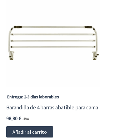
múltiples
variantes.
Las
opciones
se
pueden
elegir
en
la
página
Entrega: 2-3 días laborables
de
Barandilla de 4 barras abatible para cama
producto
98,80
€
+IVA
Añadir al carrito