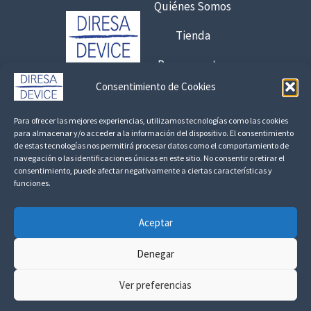
Quiénes Somos
t
a
Tienda
6
,
Presupuestos
7
Consentimiento de Cookies
5
Contacto:
Para ofrecer las mejores experiencias, utilizamos tecnologías como las cookies
€
925 120 845 /
692 056 409
para almacenar y/o acceder a la información del dispositivo. El consentimiento
de estas tecnologías nos permitirá procesar datos como el comportamiento de
8
consultas@fedbuy.es
navegación o las identificaciones únicas en este sitio. No consentir o retirar el
,
consentimiento, puede afectar negativamente a ciertas características y
1
funciones.
Politica de Privacidad
Aviso Legal
Devoluciones y Reembolsos
7
Aceptar
Linkedin
€
Denegar
Ver preferencias
Todos los derechos ©