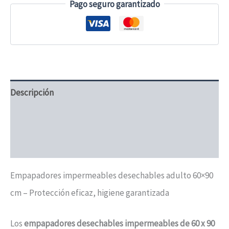
Pago seguro garantizado
-
300uds
cantidad
Descripción
Información adicional
Valoraciones (0)
Empapadores impermeables desechables adulto 60×90
cm – Protección eficaz, higiene garantizada
Los
empapadores desechables impermeables de 60 x 90