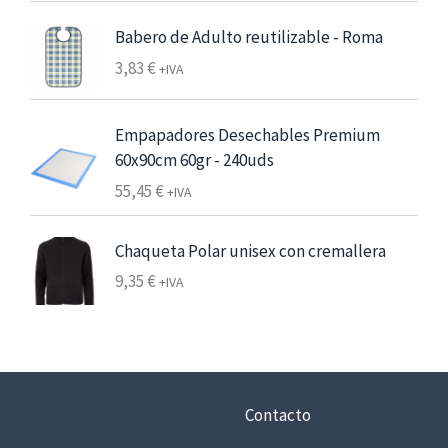
s
Babero de Adulto reutilizable - Roma
d
e
3,83
€
+IVA
6
,
Empapadores Desechables Premium
2
60x90cm 60gr - 240uds
5
55,45
€
+IVA
€
7
Chaqueta Polar unisex con cremallera
,
9,35
€
+IVA
5
6
€
h
a
Contacto
s