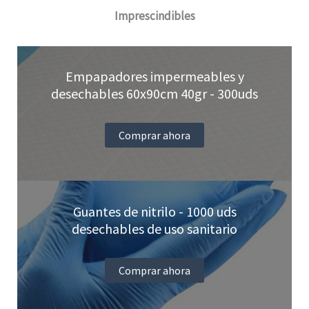
Imprescindibles
se
pueden
elegir
Empapadores impermeables y
en
desechables 60x90cm 40gr - 300uds
la
página
Comprar ahora
de
producto
Guantes de nitrilo - 1000 uds
desechables de uso sanitario
Comprar ahora