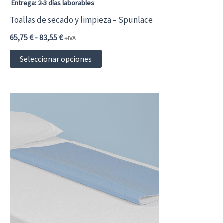
Entrega: 2-3 días laborables
Toallas de secado y limpieza – Spunlace
Rango
65,75
€
-
83,55
€
+IVA
de
Este
precios:
Seleccionar opciones
desde
producto
65,75 €79,56 €
hasta
tiene
83,55 €101,10 €
múltiples
variantes.
Las
opciones
se
pueden
elegir