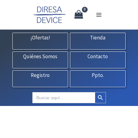
X
Ir
CONTACTO:
consultas@fedbuy.es
|
Formulario
| Tlf.
925120845
al
contenido
¡Ofertas!
Tienda
Quiénes Somos
Contacto
Registro
Ppto.
Botón de búsqueda
Buscar: