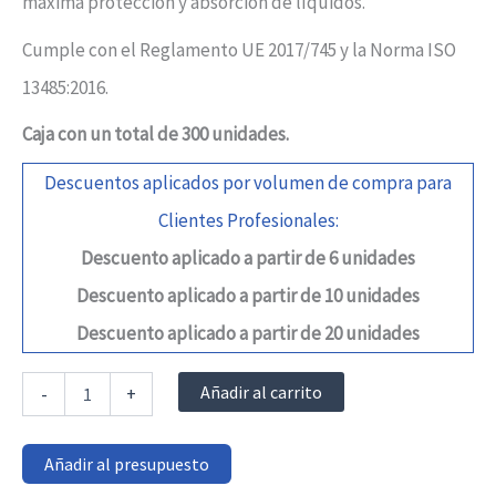
máxima protección y absorción de líquidos.
Cumple con el Reglamento UE 2017/745 y la Norma ISO
13485:2016.
Caja con un total de 300 unidades.
Descuentos aplicados por volumen de compra para
Clientes Profesionales:
Descuento aplicado a partir de 6 unidades
Descuento aplicado a partir de 10 unidades
Descuento aplicado a partir de 20 unidades
Empapadores
Añadir al carrito
-
+
impermeables
y
desechables
Añadir al presupuesto
60x90cm
40gr