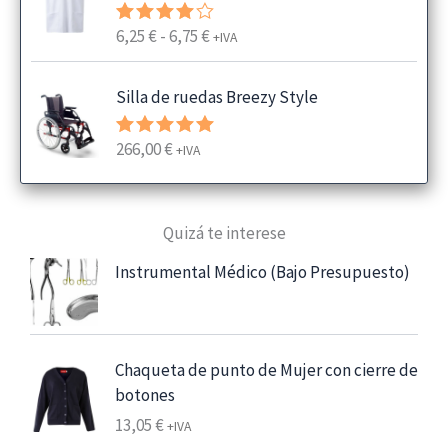
R
6,25
€
-
6,75
€
Valorado
+IVA
con
4.00
a
de 5
n
Silla de ruedas Breezy Style
g
o
266,00
€
Valorado
+IVA
d
con
5.00
e
de 5
p
Quizá te interese
r
e
Instrumental Médico (Bajo Presupuesto)
c
i
o
s
Chaqueta de punto de Mujer con cierre de
:
botones
d
13,05
€
+IVA
e