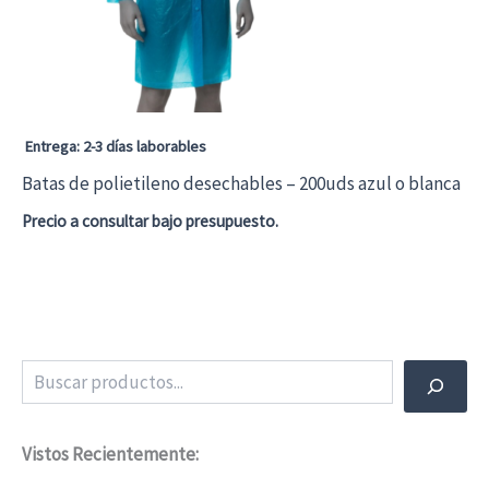
elegir
en
la
página
Entrega: 2-3 días laborables
de
Batas de polietileno desechables – 200uds azul o blanca
producto
Precio a consultar bajo presupuesto.
Este
producto
tiene
múltiples
Buscar
variantes.
Las
Vistos Recientemente:
opciones