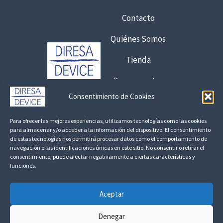
a
:
s
Contacto
d
t
e
a
Quiénes Somos
s
6
d
Tienda
,
e
7
Presupuestos
1
5
.
Consentimiento de Cookies
0
Contacto:
€
3
Para ofrecer las mejores experiencias, utilizamos tecnologías como las cookies
8
925 120 845 /
692 056 409
2
para almacenar y/o acceder a la información del dispositivo. El consentimiento
,
de estas tecnologías nos permitirá procesar datos como el comportamiento de
,
consultas@fedbuy.es
navegación o las identificaciones únicas en este sitio. No consentir o retirar el
1
4
consentimiento, puede afectar negativamente a ciertas características y
7
funciones.
0
Politica de Privacidad
Aviso Legal
Devoluciones y Reembolsos
€
€
Aceptar
Linkedin
1
Denegar
.