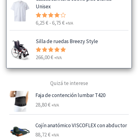
Unisex
R
6,25
€
-
6,75
€
Valorado
+IVA
con
4.00
a
de 5
n
Silla de ruedas Breezy Style
g
o
266,00
€
Valorado
+IVA
d
con
5.00
e
de 5
p
Quizá te interese
r
e
Faja de contención lumbar T420
c
28,80
€
+IVA
i
o
s
Cojín anatómico VISCOFLEX con abductor
:
88,72
€
+IVA
d