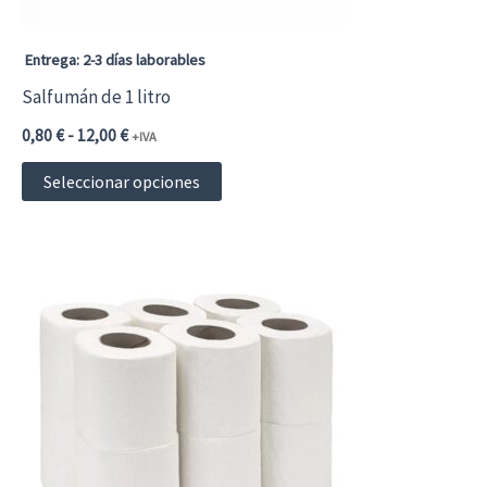
Entrega: 2-3 días laborables
Salfumán de 1 litro
Rango
0,80
€
-
12,00
€
+IVA
de
Este
precios:
Seleccionar opciones
desde
producto
0,80 €0,97 €
hasta
tiene
12,00 €14,52 €
múltiples
variantes.
Las
opciones
se
pueden