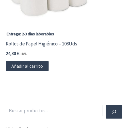
elegir
en
la
página
Entrega: 2-3 días laborables
de
Rollos de Papel Higiénico – 108Uds
producto
24,30
€
+IVA
Añadir al carrito
Buscar