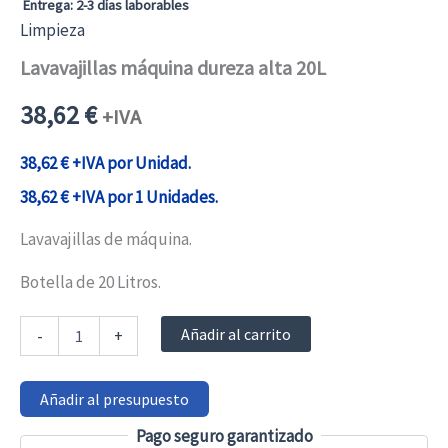
Entrega: 2-3 días laborables
Limpieza
Lavavajillas máquina dureza alta 20L
38,62
€
+IVA
38,62
€
+IVA por Unidad.
38,62
€
+IVA por 1 Unidades.
Lavavajillas de máquina.
Botella de 20 Litros.
Lavavajillas
Añadir al carrito
-
+
máquina
dureza
alta
Añadir al presupuesto
20L
cantidad
Pago seguro garantizado