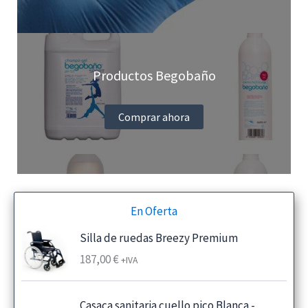
Productos Begobaño
Comprar ahora
En Oferta
Silla de ruedas Breezy Premium
187,00
€
+IVA
Casaca sanitaria cuello pico Blanca -