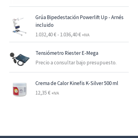
e
s
Grúa Bipedestación Powerlift Up - Arnés
d
incluido
e
R
1.032,40
€
-
1.036,40
€
+IVA
6
a
,
n
Tensiómetro Riester E-Mega
2
g
5
Precio a consultar bajo presupuesto.
o
d
€
e
Crema de Calor Kinefis K-Silver 500 ml
7
p
,
12,35
€
+IVA
r
5
e
6
c
i
€
o
h
s