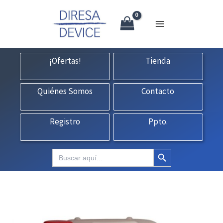
X
Ir
CONTACTO:
consultas@fedbuy.es
|
Formulario
| Tlf.
925120845
al
contenido
¡Ofertas!
Tienda
Quiénes Somos
Contacto
Registro
Ppto.
Botón de búsqueda
Buscar: