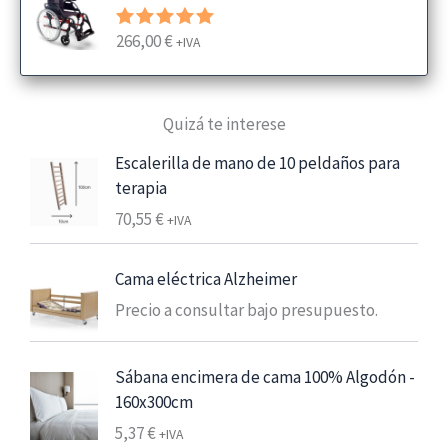
g
o
266,00
€
Valorado
+IVA
d
con
5.00
e
de 5
p
Quizá te interese
r
e
Escalerilla de mano de 10 peldaños para
c
terapia
i
70,55
€
+IVA
o
s
:
Cama eléctrica Alzheimer
d
Precio a consultar bajo presupuesto.
e
s
Sábana encimera de cama 100% Algodón -
d
160x300cm
e
6
5,37
€
+IVA