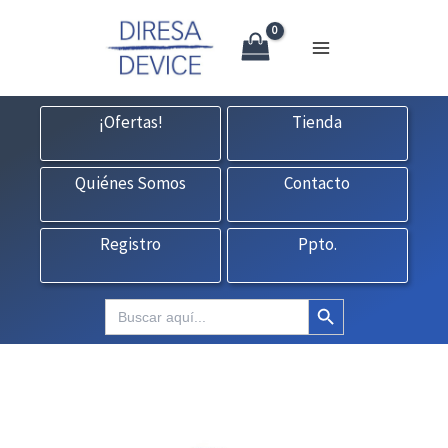
X
Ir
CONTACTO:
consultas@fedbuy.es
|
Formulario
| Tlf.
925120845
al
contenido
¡Ofertas!
Tienda
Quiénes Somos
Contacto
Registro
Ppto.
Botón de búsqueda
Buscar: