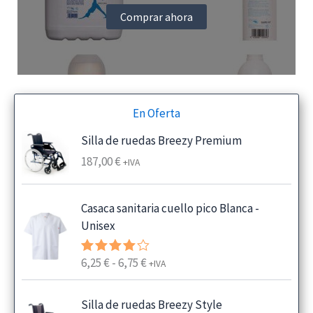
Comprar ahora
En Oferta
Silla de ruedas Breezy Premium
187,00
€
+IVA
Casaca sanitaria cuello pico Blanca -
Unisex
R
6,25
€
-
6,75
€
Valorado
+IVA
con
4.00
a
de 5
n
Silla de ruedas Breezy Style