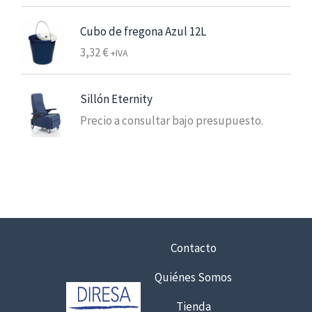
,
2
Cubo de fregona Azul 12L
5
3,32
€
+IVA
€
7
Sillón Eternity
,
Precio a consultar bajo presupuesto.
5
6
€
h
a
s
t
Contacto
a
Quiénes Somos
6
,
Tienda